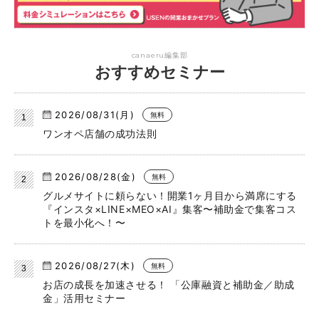
canaeru編集部
おすすめセミナー
2026/08/31(月)
無料
ワンオペ店舗の成功法則
2026/08/28(金)
無料
グルメサイトに頼らない！開業1ヶ月目から満席にする
『インスタ×LINE×MEO×AI』集客〜補助金で集客コス
トを最小化へ！〜
2026/08/27(木)
無料
お店の成長を加速させる！ 「公庫融資と補助金／助成
金」活用セミナー