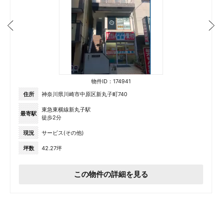
物件ID：174941
住所
神奈川県川崎市中原区新丸子町740
東急東横線新丸子駅
最寄駅
徒歩2分
現況
サービス(その他)
坪数
42.27坪
この物件の詳細を見る