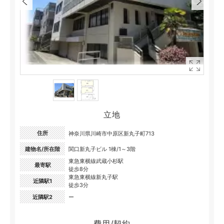
立地
住所
神奈川県川崎市中原区新丸子町713
建物名/所在階
関口新丸子ビル 1棟/1～3階
東急東横線武蔵小杉駅
最寄駅
徒歩8分
東急東横線新丸子駅
近隣駅1
徒歩3分
近隣駅2
ー
費用/契約