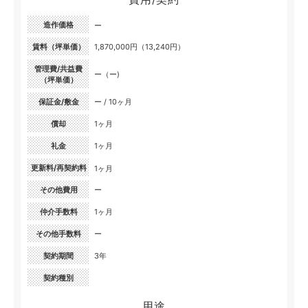
造作価格
ー
賃料（坪単価）
1,870,000円（13,240円）
管理費/共益費
ー（ー)
（坪単価）
保証金/敷金
ー / 10ヶ月
償却
1ヶ月
礼金
1ヶ月
更新料/再契約料
1ヶ月
その他費用
ー
仲介手数料
1ヶ月
その他手数料
ー
契約期間
3年
契約種別
用途