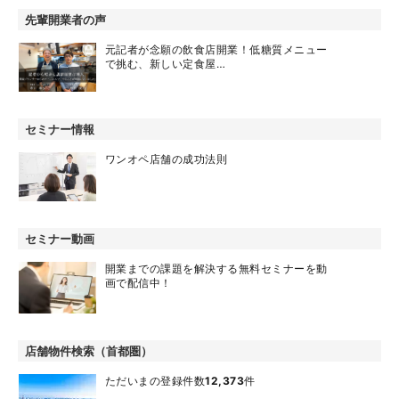
先輩開業者の声
元記者が念願の飲食店開業！低糖質メニュー
で挑む、新しい定食屋…
セミナー情報
ワンオペ店舗の成功法則
セミナー動画
開業までの課題を解決する無料セミナーを動
画で配信中！
店舗物件検索（首都圏）
ただいまの登録件数
12,373
件