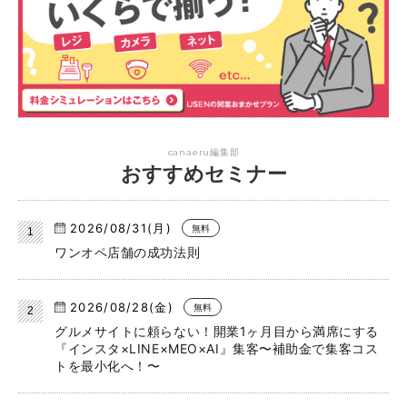
canaeru編集部
おすすめセミナー
2026/08/31(月)
無料
ワンオペ店舗の成功法則
2026/08/28(金)
無料
グルメサイトに頼らない！開業1ヶ月目から満席にする
『インスタ×LINE×MEO×AI』集客〜補助金で集客コス
トを最小化へ！〜