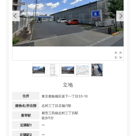
立地
住所
東京都板橋区坂下一丁目33-10
建物名/所在階
志村三丁目店舗/1階
都営三田線志村三丁目駅
最寄駅
徒歩5分
近隣駅1
ー
近隣駅2
ー