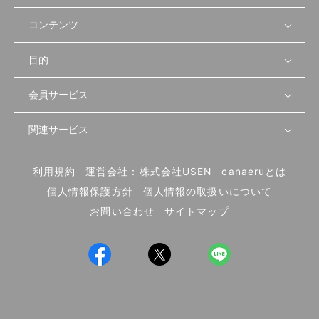
コンテンツ
目的
無料開業相談
セミナーで学ぶ
会員サービス
店舗運営
物件を探す
セミナー情報
資金・手続き
関連サービス
会員登録
先輩開業者の声
セミナー動画
首都圏
物件
メルマガ設定
記事から学ぶ
セミナー協力一覧
大阪
飲食店サクセスガイド（外部サイト）
内装・設備
利用規約
運営会社：株式会社USEN
canaeruとは
ログイン
飲食店の始め方
北海道
開業・経営に関する記事
個人情報保護方針
個人情報の取扱いについて
食材・仕入れ
業態別の開業方法
東海
編集ポリシー
お問い合わせ
サイトマップ
集客・宣伝
その他
トレンド
UIターン開業特集
飲食店開業