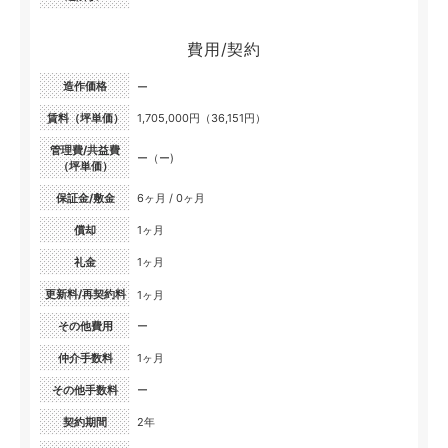
費用/契約
造作価格
ー
賃料（坪単価）
1,705,000円（36,151円）
管理費/共益費
ー（ー)
（坪単価）
保証金/敷金
6ヶ月 / 0ヶ月
償却
1ヶ月
礼金
1ヶ月
更新料/再契約料
1ヶ月
その他費用
ー
仲介手数料
1ヶ月
その他手数料
ー
契約期間
2年