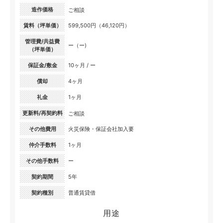
造作価格
ご相談
賃料（坪単価）
599,500円（46,120円）
管理費/共益費
ー（ー)
（坪単価）
保証金/敷金
10ヶ月 / ー
償却
4ヶ月
礼金
1ヶ月
更新料/再契約料
ご相談
その他費用
火災保険・保証会社加入要
仲介手数料
1ヶ月
その他手数料
ー
契約期間
5年
契約種別
普通賃貸借
用途