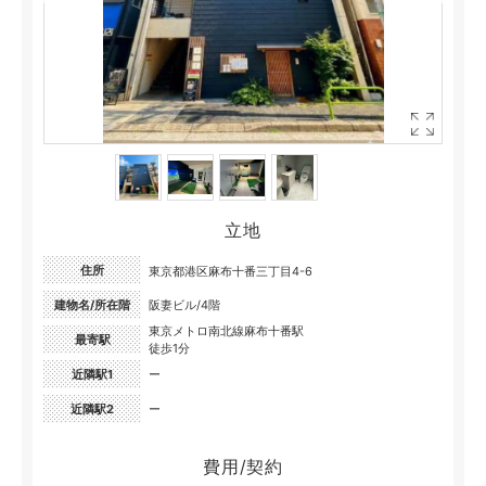
立地
住所
東京都港区麻布十番三丁目4-6
建物名/所在階
阪妻ビル/4階
東京メトロ南北線麻布十番駅
最寄駅
徒歩1分
近隣駅1
ー
近隣駅2
ー
費用/契約