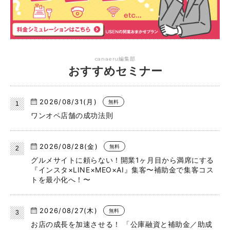
canaeru編集部
おすすめセミナー
2026/08/31(月)
無料
ワンオペ店舗の成功法則
2026/08/28(金)
無料
グルメサイトに頼らない！開業1ヶ月目から満席にする
『インスタ×LINE×MEO×AI』集客〜補助金で集客コス
トを最小化へ！〜
2026/08/27(木)
無料
お店の成長を加速させる！ 「公庫融資と補助金／助成