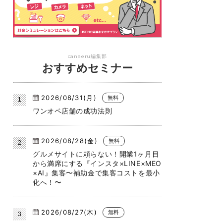
canaeru編集部
おすすめセミナー
2026/08/31(月)
無料
ワンオペ店舗の成功法則
2026/08/28(金)
無料
グルメサイトに頼らない！開業1ヶ月目
から満席にする『インスタ×LINE×MEO
×AI』集客〜補助金で集客コストを最小
化へ！〜
2026/08/27(木)
無料