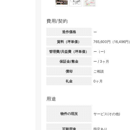
費用/契約
造作価格
ー
賃料（坪単価）
765,600円（16,496円
管理費/共益費（坪単価）
ー（ー)
保証金/敷金
ー / 3ヶ月
償却
ご相談
礼金
0ヶ月
用途
物件の現況
サービス(その他)
可能用途
指定あり