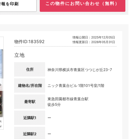
この物件にお問い合わせ（無料）
情報を印刷
情報公開日：2025年12月05日
物件ID:183592
情報更新日：2026年05月31日
立地
住所
神奈川県横浜市青葉区つつじが丘23-7
建物名/所在階
ニック青葉台ビル 1階101号室/1階
東急田園都市線青葉台駅
最寄駅
徒歩5分
近隣駅1
ー
近隣駅2
ー