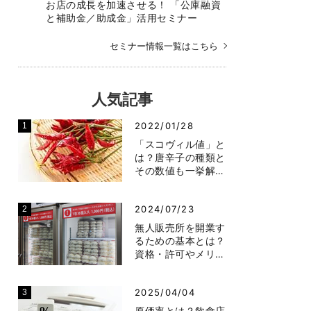
お店の成長を加速させる！ 「公庫融資
と補助金／助成金」活用セミナー
セミナー情報一覧はこちら
人気記事
2022/01/28
「スコヴィル値」と
は？唐辛子の種類と
その数値も一挙解…
2024/07/23
無人販売所を開業す
るための基本とは？
資格・許可やメリ…
2025/04/04
原価率とは？飲食店