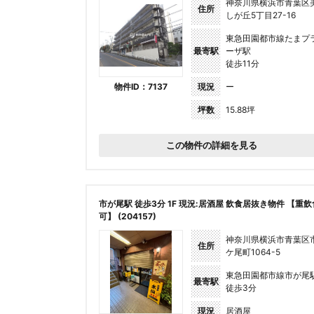
神奈川県横浜市青葉区
住所
しが丘5丁目27-16
東急田園都市線たまプ
最寄駅
ーザ駅
徒歩11分
物件ID：7137
現況
ー
坪数
15.88坪
この物件の詳細を見る
市が尾駅 徒歩3分 1F 現況:居酒屋 飲食居抜き物件 【重飲
可】 (204157)
神奈川県横浜市青葉区
住所
ケ尾町1064-5
東急田園都市線市が尾
最寄駅
徒歩3分
現況
居酒屋