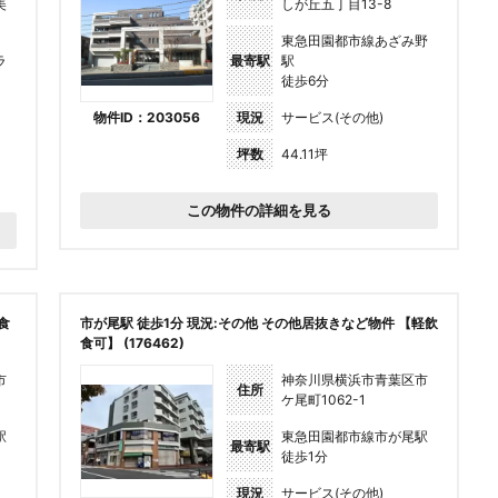
美
しが丘五丁目13-8
東急田園都市線あざみ野
ラ
最寄駅
駅
徒歩6分
物件ID：203056
現況
サービス(その他)
坪数
44.11坪
この物件の詳細を見る
食
市が尾駅 徒歩1分 現況:その他 その他居抜きなど物件 【軽飲
食可】 (176462)
市
神奈川県横浜市青葉区市
住所
ケ尾町1062-1
駅
東急田園都市線市が尾駅
最寄駅
徒歩1分
現況
サービス(その他)