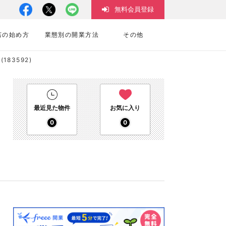
無料会員登録
店の始め方
業態別の開業方法
その他
83592)
最近見た物件
お気に入り
0
0