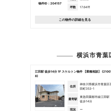
物件ID：204157
坪数
17.64坪
この物件の詳細を見る
横浜市青葉
江田駅 徒歩14分 1F スケルトン物件 【業種相談】 (2100
8)
神奈川県横浜市青葉区
住所
田町353-1
東急田園都市線江田駅
最寄駅
徒歩14分
現況
ー