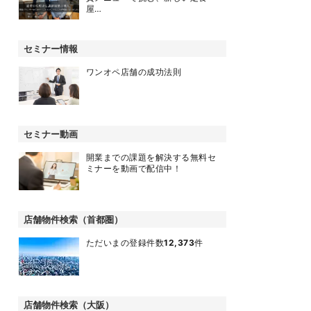
屋…
セミナー情報
ワンオペ店舗の成功法則
セミナー動画
開業までの課題を解決する無料セ
ミナーを動画で配信中！
店舗物件検索（首都圏）
ただいまの登録件数
12,373
件
店舗物件検索（大阪）