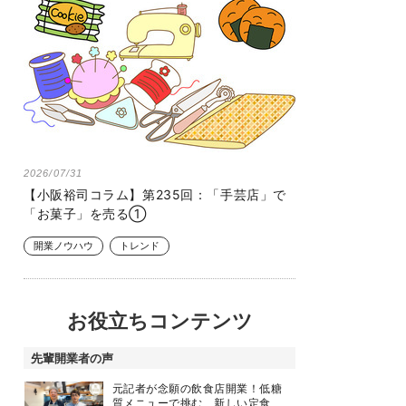
2026/07/31
【小阪裕司コラム】第235回：「手芸店」で
「お菓子」を売る①
開業ノウハウ
トレンド
お役立ちコンテンツ
先輩開業者の声
元記者が念願の飲食店開業！低糖
質メニューで挑む、新しい定食