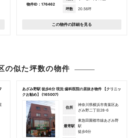
物件ID：176462
坪数
20.56坪
この物件の詳細を見る
区の似た坪数の
物件
7
あざみ野駅 徒歩6分 現況:歯科医院の居抜き物件 【クリニッ
クお勧め】 (165007)
荏
神奈川県横浜市青葉区あ
住所
ざみ野二丁目28-6
東急田園都市線あざみ野
最寄駅
駅
徒歩6分