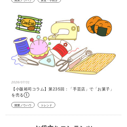
開業ノウハウ
資金・手続き
2026/07/31
【小阪裕司コラム】第235回：「手芸店」で「お菓子」
を売る①
開業ノウハウ
トレンド