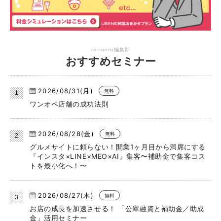
canaeru編集部
おすすめセミナー
2026/08/31(月)
無料
ワンオペ店舗の成功法則
2026/08/28(金)
無料
グルメサイトに頼らない！開業1ヶ月目から満席にする
『インスタ×LINE×MEO×AI』集客〜補助金で集客コス
トを最小化へ！〜
2026/08/27(木)
無料
お店の成長を加速させる！ 「公庫融資と補助金／助成
金」活用セミナー