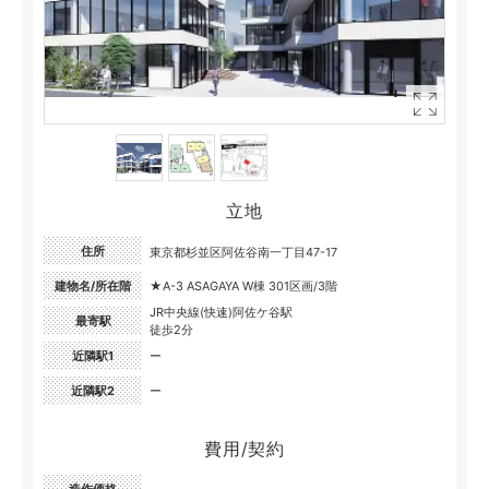
立地
住所
東京都杉並区阿佐谷南一丁目47-17
建物名/所在階
★A-3 ASAGAYA W棟 301区画/3階
JR中央線(快速)阿佐ケ谷駅
最寄駅
徒歩2分
近隣駅1
ー
近隣駅2
ー
費用/契約