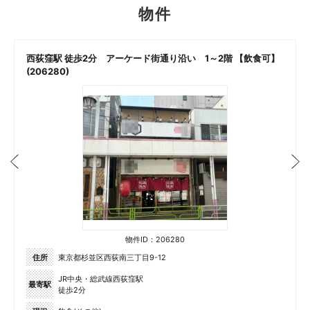
物件
西荻窪駅 徒歩2分 アーケード街通り沿い 1～2階 【飲食可】
(206280)
物件ID：206280
住所
東京都杉並区西荻南三丁目9-12
JR中央・総武線西荻窪駅
最寄駅
徒歩2分