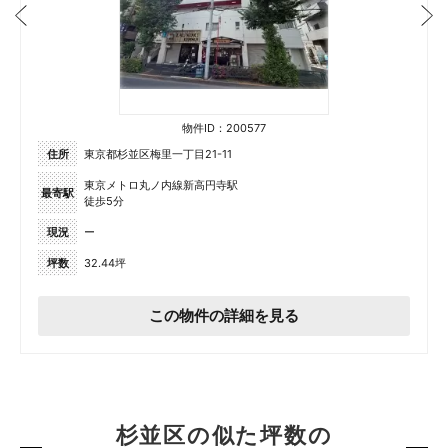
物件ID：200577
住所
東京都杉並区梅里一丁目21-11
東京メトロ丸ノ内線新高円寺駅
最寄駅
徒歩5分
現況
ー
坪数
32.44坪
この物件の詳細を見る
杉並区の似た坪数の