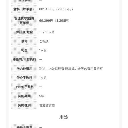
造作価格
ー
賃料（坪単価）
601,458円（28,587円）
管理費/共益費
69,399円（3,298円)
（坪単価）
保証金/敷金
ー / 10ヶ月
償却
ご相談
礼金
1ヶ月
更新料/再契約料
ー
その他費用
別途、内裝監理費·現場協力金等の費用負担有
仲介手数料
1ヶ月
その他手数料
ー
契約期間
5年
契約種別
普通賃貸借
用途
物件の現況
ー