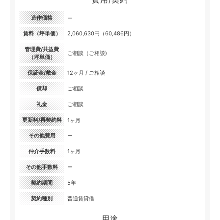
造作価格
ー
賃料（坪単価）
2,060,630円（60,486円）
管理費/共益費
ご相談（ご相談)
（坪単価）
保証金/敷金
12ヶ月 / ご相談
償却
ご相談
礼金
ご相談
更新料/再契約料
1ヶ月
その他費用
ー
仲介手数料
1ヶ月
その他手数料
ー
契約期間
5年
契約種別
普通賃貸借
用途