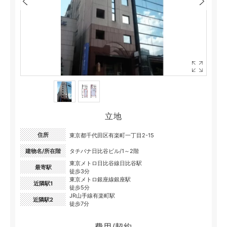
立地
住所
東京都千代田区有楽町一丁目2-15
建物名/所在階
タチバナ日比谷ビル/1～2階
東京メトロ日比谷線日比谷駅
最寄駅
徒歩3分
東京メトロ銀座線銀座駅
近隣駅1
徒歩5分
JR山手線有楽町駅
近隣駅2
徒歩7分
費用/契約