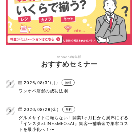
canaeru編集部
おすすめセミナー
2026/08/31(月)
無料
ワンオペ店舗の成功法則
2026/08/28(金)
無料
グルメサイトに頼らない！開業1ヶ月目から満席にする
『インスタ×LINE×MEO×AI』集客〜補助金で集客コス
トを最小化へ！〜