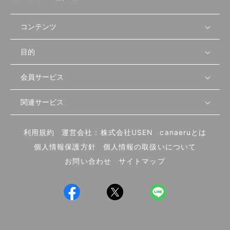
コンテンツ
目的
無料開業相談
セミナーで学ぶ
会員サービス
店舗運営
物件を探す
セミナー情報
資金・手続き
関連サービス
会員登録
先輩開業者の声
セミナー動画
首都圏
物件
メルマガ設定
記事から学ぶ
セミナー協力一覧
大阪
飲食店サクセスガイド（外部サイト）
内装・設備
利用規約
運営会社：株式会社USEN
canaeruとは
ログイン
飲食店の始め方
北海道
開業・経営に関する記事
個人情報保護方針
個人情報の取扱いについて
食材・仕入れ
業態別の開業方法
東海
編集ポリシー
お問い合わせ
サイトマップ
集客・宣伝
その他
トレンド
UIターン開業特集
飲食店開業