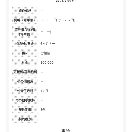
造作価格
ー
賃料（坪単価）
300,000円（13,202円）
管理費/共益費
ー（ー)
（坪単価）
保証金/敷金
6ヶ月 / ー
償却
ご相談
礼金
300,000
更新料/再契約料
ー
その他費用
ー
仲介手数料
1ヶ月
その他手数料
ー
契約期間
3年
契約種別
用途