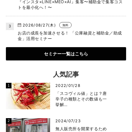
『インスタ×LINE×MEO×AI』集客〜補助金で集客コス
トを最小化へ！〜
2026/08/27(木)
無料
お店の成長を加速させる！ 「公庫融資と補助金／助成
金」活用セミナー
セミナー一覧はこちら
人気記事
2022/01/28
「スコヴィル値」とは？唐
辛子の種類とその数値も一
挙解…
2024/07/23
無人販売所を開業するため