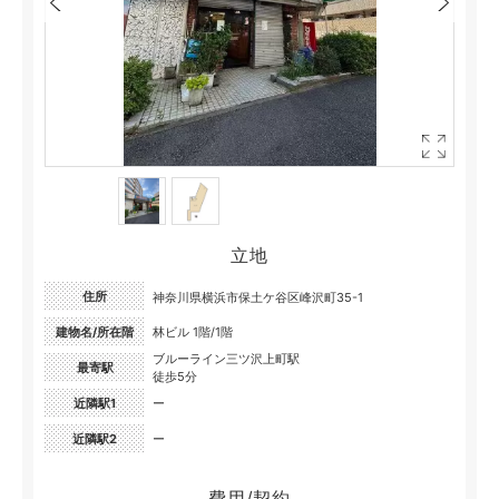
立地
住所
神奈川県横浜市保土ケ谷区峰沢町35-1
建物名/所在階
林ビル 1階/1階
ブルーライン三ツ沢上町駅
最寄駅
徒歩5分
近隣駅1
ー
近隣駅2
ー
費用/契約