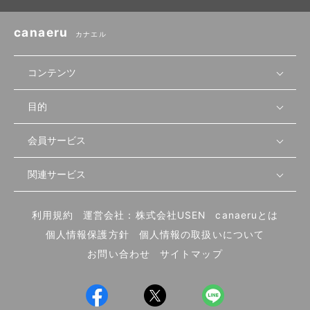
canaeru
カナエル
コンテンツ
目的
無料開業相談
セミナーで学ぶ
会員サービス
店舗運営
物件を探す
セミナー情報
資金・手続き
関連サービス
会員登録
先輩開業者の声
セミナー動画
首都圏
物件
メルマガ設定
記事から学ぶ
セミナー協力一覧
大阪
飲食店サクセスガイド（外部サイト）
内装・設備
利用規約
運営会社：株式会社USEN
canaeruとは
ログイン
飲食店の始め方
北海道
開業・経営に関する記事
個人情報保護方針
個人情報の取扱いについて
食材・仕入れ
業態別の開業方法
東海
編集ポリシー
お問い合わせ
サイトマップ
集客・宣伝
その他
トレンド
UIターン開業特集
飲食店開業