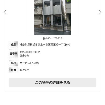
物件ID：176626
住所
神奈川県横浜市保土ケ谷区天王町一丁目6-3
相鉄本線天王町駅
最寄駅
徒歩3分
現況
サービス(その他)
坪数
14.24坪
この物件の詳細を見る