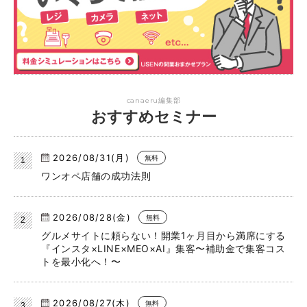
canaeru編集部
おすすめセミナー
2026/08/31(月)
無料
ワンオペ店舗の成功法則
2026/08/28(金)
無料
グルメサイトに頼らない！開業1ヶ月目から満席にする
『インスタ×LINE×MEO×AI』集客〜補助金で集客コス
トを最小化へ！〜
2026/08/27(木)
無料