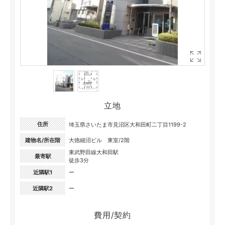
立地
住所
埼玉県さいたま市見沼区大和田町二丁目1199-2
建物名/所在階
大徳細沼ビル 東室/2階
東武野田線大和田駅
最寄駅
徒歩3分
近隣駅1
ー
近隣駅2
ー
費用/契約