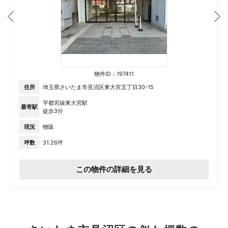
物件ID：197411
住所
埼玉県さいたま市見沼区東大宮五丁目30-15
宇都宮線東大宮駅
最寄駅
徒歩3分
現況
物販
坪数
31.26坪
この物件の詳細を見る