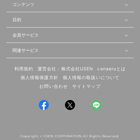
コンテンツ
目的
無料開業相談
セミナーで学ぶ
会員サービス
店舗運営
物件を探す
セミナー情報
資金・手続き
関連サービス
会員登録
先輩開業者の声
セミナー動画
首都圏
物件
メルマガ設定
記事から学ぶ
セミナー協力一覧
大阪
飲食店サクセスガイド（外部サイト）
内装・設備
利用規約
運営会社：株式会社USEN
canaeruとは
ログイン
飲食店の始め方
北海道
開業・経営に関する記事
個人情報保護方針
個人情報の取扱いについて
食材・仕入れ
業態別の開業方法
東海
編集ポリシー
お問い合わせ
サイトマップ
集客・宣伝
その他
トレンド
UIターン開業特集
飲食店開業
Copyright c USEN CORPORATION All Rights Reserved.