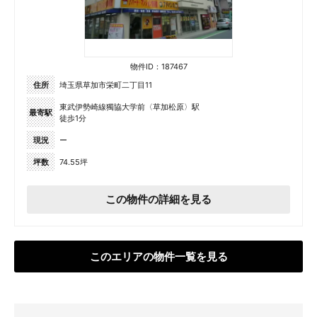
物件ID：187467
住所
埼玉県草加市栄町二丁目11
東武伊勢崎線獨協大学前〈草加松原〉駅
最寄駅
徒歩1分
現況
ー
坪数
74.55坪
この物件の詳細を見る
このエリアの物件一覧を見る