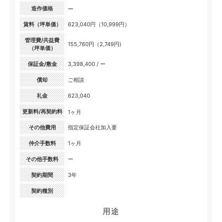
造作価格
ー
賃料（坪単価）
623,040円（10,999円）
管理費/共益費
155,760円（2,749円)
（坪単価）
保証金/敷金
3,398,400 / ー
償却
ご相談
礼金
623,040
更新料/再契約料
1ヶ月
その他費用
指定保証会社加入要
仲介手数料
1ヶ月
その他手数料
ー
契約期間
3年
契約種別
用途