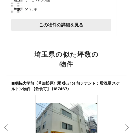
現況
サービス(その他)
坪数
51.95坪
この物件の詳細を見る
埼玉県の似た坪数の
物件
■獨協大学前〈草加松原〉駅 徒歩1分 前テナント：居酒屋 スケ
ルトン物件 【飲食可】 (187467)