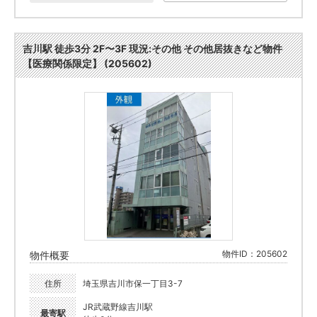
吉川駅 徒歩3分 2F〜3F 現況:その他 その他居抜きなど物件
【医療関係限定】 (205602)
物件ID：205602
物件概要
住所
埼玉県吉川市保一丁目3-7
JR武蔵野線吉川駅
最寄駅