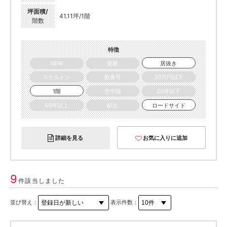
坪面積/
41.11坪/1階
階数
特徴
NEW
更新
居抜き
スケルトン
飲食可
30万円以下
1階
空中階
20坪以下
50坪以上
駅近
ロードサイド
詳細を見る
お気に入りに追加
9
件該当しました
並び替え：
表示件数：