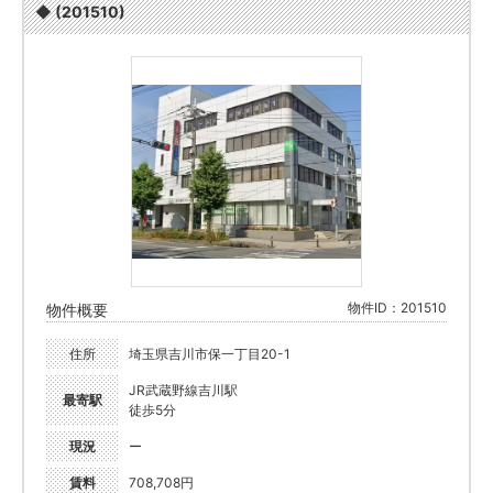
◆ (201510)
物件ID：201510
物件概要
住所
埼玉県吉川市保一丁目20-1
JR武蔵野線吉川駅
最寄駅
徒歩5分
現況
ー
賃料
708,708円