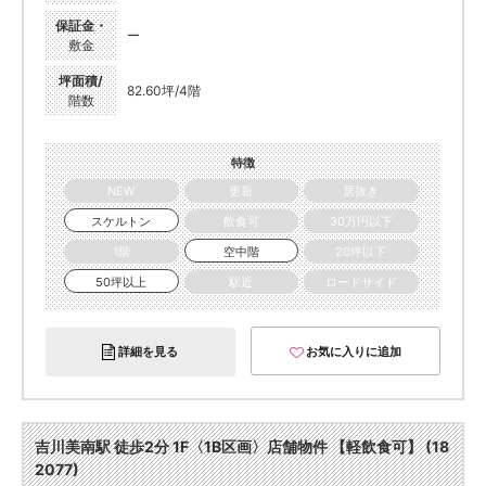
保証金・
ー
敷金
坪面積/
82.60坪/4階
階数
特徴
NEW
更新
居抜き
スケルトン
飲食可
30万円以下
1階
空中階
20坪以下
50坪以上
駅近
ロードサイド
詳細を見る
お気に入りに追加
吉川美南駅 徒歩2分 1F〈1B区画〉店舗物件 【軽飲食可】 (18
2077)