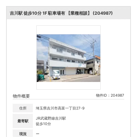
吉川駅 徒歩10分 1F 駐車場有 【業種相談】 (204987)
物件ID：204987
物件概要
住所
埼玉県吉川市高富一丁目27-9
JR武蔵野線吉川駅
最寄駅
徒歩10分
現況
ー