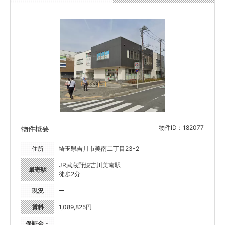
物件ID：182077
物件概要
住所
埼玉県吉川市美南二丁目23-2
JR武蔵野線吉川美南駅
最寄駅
徒歩2分
現況
ー
賃料
1,089,825円
保証金・