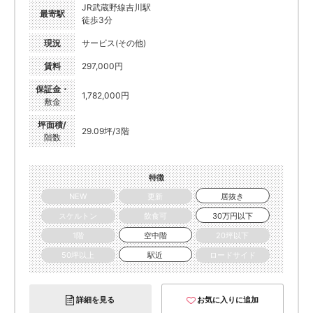
JR武蔵野線吉川駅
最寄駅
徒歩3分
現況
サービス(その他)
賃料
297,000円
保証金・
1,782,000円
敷金
坪面積/
29.09坪/3階
階数
特徴
NEW
更新
居抜き
スケルトン
飲食可
30万円以下
1階
空中階
20坪以下
50坪以上
駅近
ロードサイド
詳細を見る
お気に入りに追加