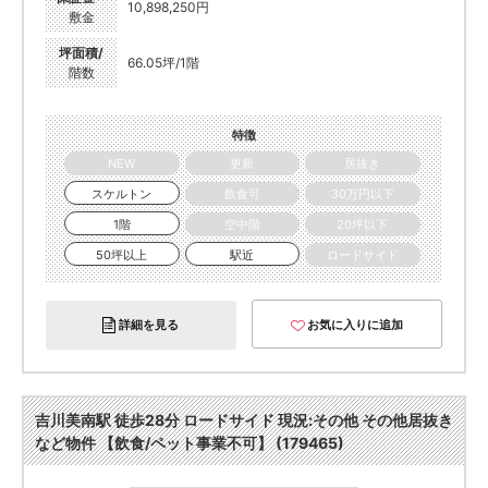
10,898,250円
敷金
坪面積/
66.05坪/1階
階数
特徴
NEW
更新
居抜き
スケルトン
飲食可
30万円以下
1階
空中階
20坪以下
50坪以上
駅近
ロードサイド
詳細を見る
お気に入りに追加
吉川美南駅 徒歩28分 ロードサイド 現況:その他 その他居抜き
など物件 【飲食/ペット事業不可】 (179465)