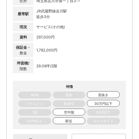
住所
埼玉県吉川市保一丁目3-7
JR武蔵野線吉川駅
最寄駅
徒歩3分
現況
サービス(その他)
賃料
297,000円
保証金・
1,782,000円
敷金
坪面積/
29.09坪/2階
階数
特徴
NEW
更新
居抜き
スケルトン
飲食可
30万円以下
1階
空中階
20坪以下
50坪以上
駅近
ロードサイド