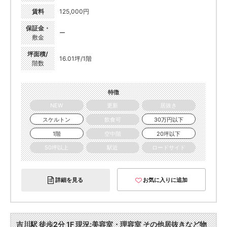
賃料
125,000円
保証金・
ー
敷金
坪面積/
16.01坪/1階
階数
特徴
NEW
更新
居抜き
スケルトン
飲食可
30万円以下
1階
空中階
20坪以下
50坪以上
駅近
ロードサイド
詳細を見る
お気に入りに追加
吉川駅 徒歩2分 1F 現況:美容室・理容室 その他居抜きなど物