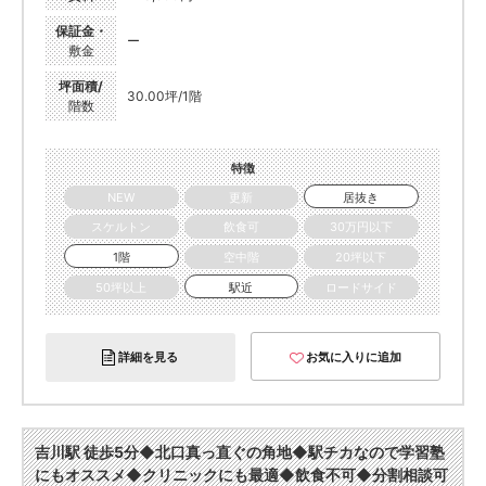
保証金・
ー
敷金
坪面積/
30.00坪/1階
階数
特徴
NEW
更新
居抜き
スケルトン
飲食可
30万円以下
1階
空中階
20坪以下
50坪以上
駅近
ロードサイド
詳細を見る
お気に入りに追加
吉川駅 徒歩5分◆北口真っ直ぐの角地◆駅チカなので学習塾
にもオススメ◆クリニックにも最適◆飲食不可◆分割相談可