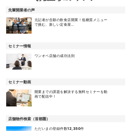
先輩開業者の声
元記者が念願の飲食店開業！低糖質メニュー
で挑む、新しい定食屋…
セミナー情報
ワンオペ店舗の成功法則
セミナー動画
開業までの課題を解決する無料セミナーを動
画で配信中！
店舗物件検索（首都圏）
ただいまの登録件数
12,350
件