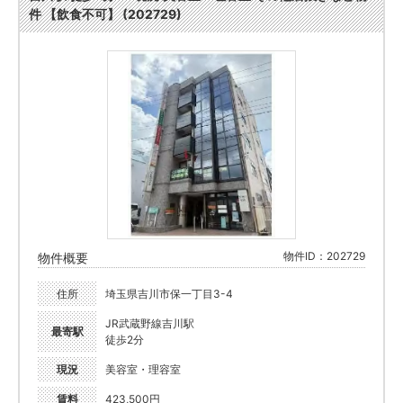
件 【飲食不可】 (202729)
物件ID：202729
物件概要
住所
埼玉県吉川市保一丁目3-4
JR武蔵野線吉川駅
最寄駅
徒歩2分
現況
美容室・理容室
賃料
423,500円