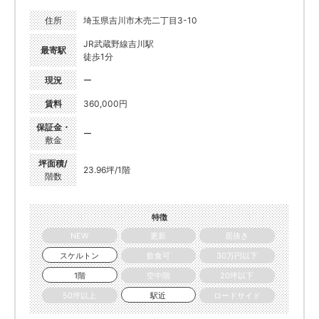
住所
埼玉県吉川市木売二丁目3-10
JR武蔵野線吉川駅
最寄駅
徒歩1分
現況
ー
賃料
360,000円
保証金・
ー
敷金
坪面積/
23.96坪/1階
階数
特徴
NEW
更新
居抜き
スケルトン
飲食可
30万円以下
1階
空中階
20坪以下
50坪以上
駅近
ロードサイド