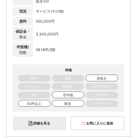
徒歩3分
現況
サービス(その他)
賃料
550,000円
保証金・
3,300,000円
敷金
坪面積/
58.18坪/2階
階数
特徴
NEW
更新
居抜き
スケルトン
飲食可
30万円以下
1階
空中階
20坪以下
50坪以上
駅近
ロードサイド
詳細を見る
お気に入りに追加