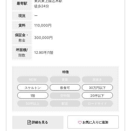
東武東上線志木駅
最寄駅
徒歩24分
現況
ー
賃料
110,000円
保証金・
300,000円
敷金
坪面積/
12.90坪/1階
階数
特徴
NEW
更新
居抜き
スケルトン
飲食可
30万円以下
1階
空中階
20坪以下
50坪以上
駅近
ロードサイド
詳細を見る
お気に入りに追加