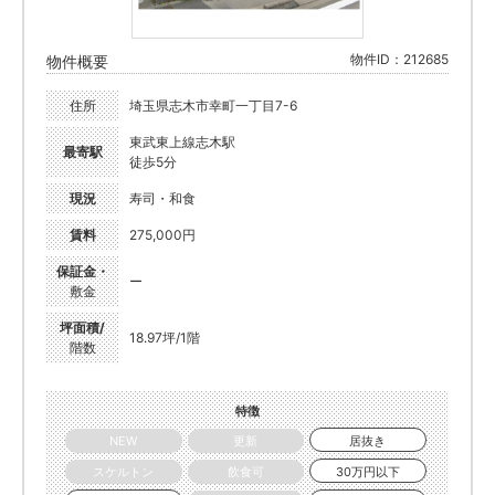
物件ID：212685
物件概要
住所
埼玉県志木市幸町一丁目7-6
東武東上線志木駅
最寄駅
徒歩5分
現況
寿司・和食
賃料
275,000円
保証金・
ー
敷金
坪面積/
18.97坪/1階
階数
特徴
NEW
更新
居抜き
スケルトン
飲食可
30万円以下