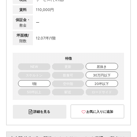
賃料
110,000円
保証金・
ー
敷金
坪面積/
12.07坪/1階
階数
特徴
NEW
更新
居抜き
スケルトン
飲食可
30万円以下
1階
空中階
20坪以下
50坪以上
駅近
ロードサイド
詳細を見る
お気に入りに追加