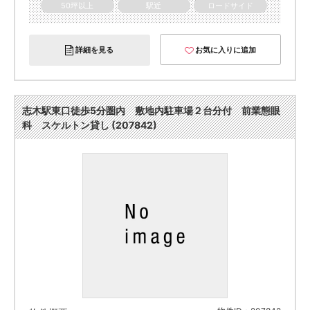
50坪以上
駅近
ロードサイド
詳細を見る
お気に入りに追加
志木駅東口徒歩5分圏内 敷地内駐車場２台分付 前業態眼
科 スケルトン貸し (207842)