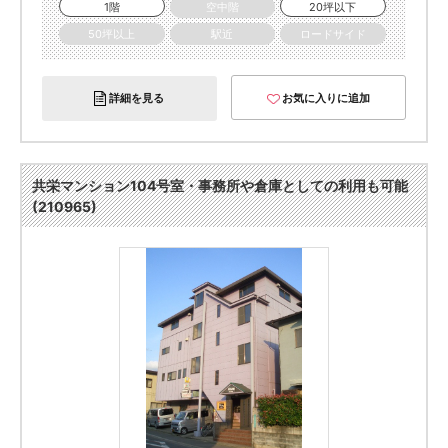
1階
空中階
20坪以下
50坪以上
駅近
ロードサイド
詳細を見る
お気に入りに追加
共栄マンション104号室・事務所や倉庫としての利用も可能
(210965)