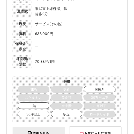
東武東上線柳瀬川駅
最寄駅
徒歩2分
現況
サービス(その他)
賃料
638,000円
保証金・
ー
敷金
坪面積/
70.88坪/1階
階数
特徴
NEW
更新
居抜き
スケルトン
飲食可
30万円以下
1階
空中階
20坪以下
50坪以上
駅近
ロードサイド
詳細を見る
お気に入りに追加