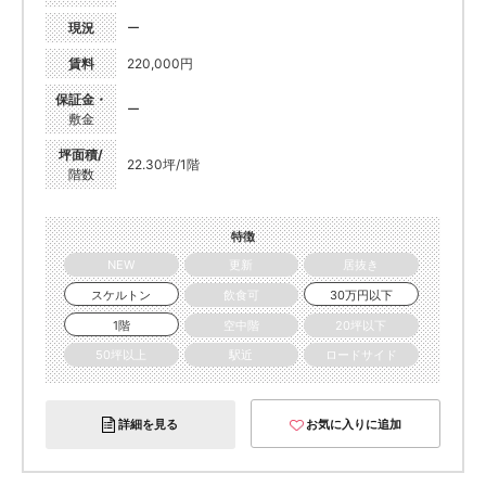
現況
ー
賃料
220,000円
保証金・
ー
敷金
坪面積/
22.30坪/1階
階数
特徴
NEW
更新
居抜き
スケルトン
飲食可
30万円以下
1階
空中階
20坪以下
50坪以上
駅近
ロードサイド
詳細を見る
お気に入りに追加