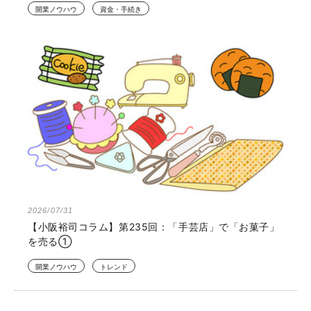
開業ノウハウ
資金・手続き
2026/07/31
【小阪裕司コラム】第235回：「手芸店」で「お菓子」
を売る①
開業ノウハウ
トレンド