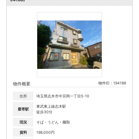
物件ID：194188
物件概要
住所
埼玉県志木市中宗岡一丁目5-10
東武東上線志木駅
最寄駅
徒歩30分
現況
そば・うどん・麺類
賃料
198,000円