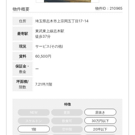
物件ID：210965
物件概要
住所
埼玉県志木市上宗岡五丁目17-14
東武東上線志木駅
最寄駅
徒歩37分
現況
サービス(その他)
賃料
60,500円
保証金・
ー
敷金
坪面積/
7.21坪/1階
階数
特徴
NEW
更新
居抜き
スケルトン
飲食可
30万円以下
1階
空中階
20坪以下