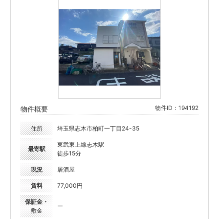
物件ID：194192
物件概要
住所
埼玉県志木市柏町一丁目24-35
東武東上線志木駅
最寄駅
徒歩15分
現況
居酒屋
賃料
77,000円
保証金・
ー
敷金