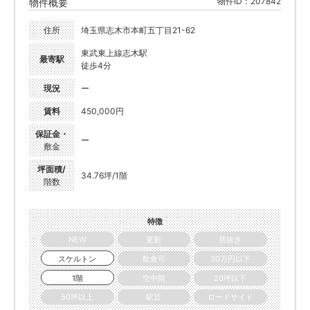
物件ID：207842
物件概要
住所
埼玉県志木市本町五丁目21-62
東武東上線志木駅
最寄駅
徒歩4分
現況
ー
賃料
450,000円
保証金・
ー
敷金
坪面積/
34.76坪/1階
階数
特徴
NEW
更新
居抜き
スケルトン
飲食可
30万円以下
1階
空中階
20坪以下
50坪以上
駅近
ロードサイド