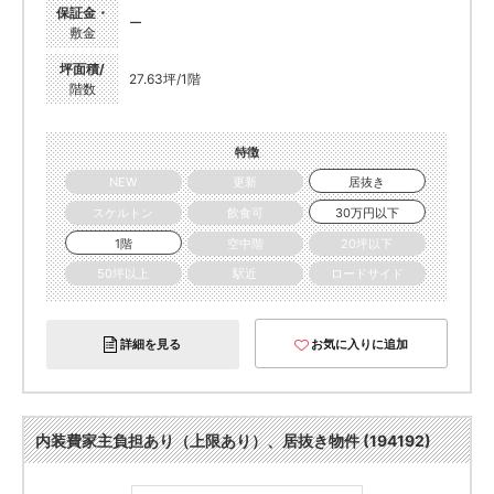
保証金・
ー
敷金
坪面積/
27.63坪/1階
階数
特徴
NEW
更新
居抜き
スケルトン
飲食可
30万円以下
1階
空中階
20坪以下
50坪以上
駅近
ロードサイド
詳細を見る
お気に入りに追加
内装費家主負担あり（上限あり）、居抜き物件 (194192)