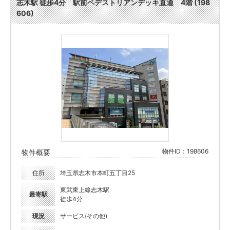
志木駅 徒歩4分 駅前ペデストリアンデッキ直通 4階 (198
606)
物件ID：198606
物件概要
住所
埼玉県志木市本町五丁目25
東武東上線志木駅
最寄駅
徒歩4分
現況
サービス(その他)