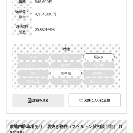
賃料
545,600円
保証金・
4,364,800円
敷金
坪面積/
39.68坪/4階
階数
特徴
NEW
更新
居抜き
スケルトン
飲食可
30万円以下
1階
空中階
20坪以下
50坪以上
駅近
ロードサイド
詳細を見る
お気に入りに追加
敷地内駐車場あり 居抜き物件（スケルトン貸相談可能） (1
94188)