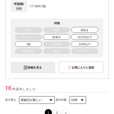
坪面積/
17.78坪/1階
階数
特徴
NEW
更新
居抜き
スケルトン
飲食可
30万円以下
1階
空中階
20坪以下
50坪以上
駅近
ロードサイド
詳細を見る
お気に入りに追加
16
件該当しました
並び替え：
表示件数：
1
2
>