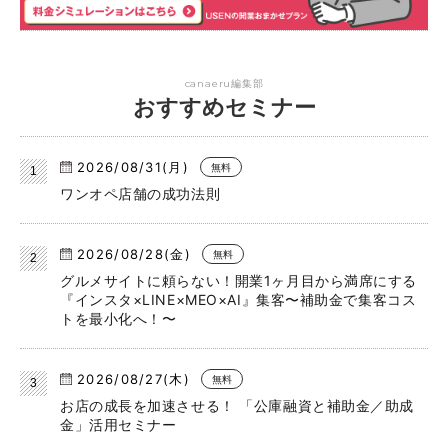
canaeru編集部
おすすめセミナー
2026/08/31(月)
無料
ワンオペ店舗の成功法則
2026/08/28(金)
無料
グルメサイトに頼らない！開業1ヶ月目から満席にする
『インスタ×LINE×MEO×AI』集客〜補助金で集客コス
トを最小化へ！〜
2026/08/27(木)
無料
お店の成長を加速させる！ 「公庫融資と補助金／助成
金」活用セミナー