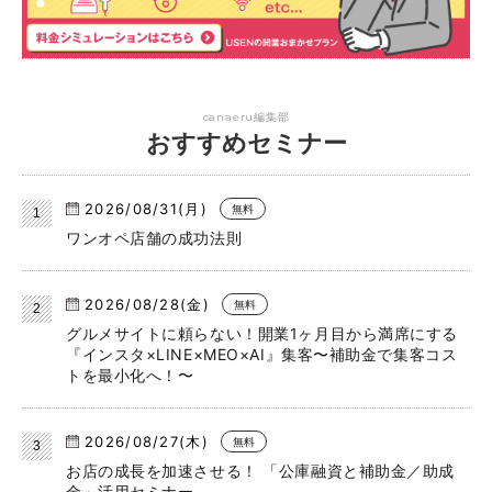
canaeru編集部
おすすめセミナー
2026/08/31(月)
無料
ワンオペ店舗の成功法則
2026/08/28(金)
無料
グルメサイトに頼らない！開業1ヶ月目から満席にする
『インスタ×LINE×MEO×AI』集客〜補助金で集客コス
トを最小化へ！〜
2026/08/27(木)
無料
お店の成長を加速させる！ 「公庫融資と補助金／助成
金」活用セミナー