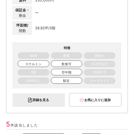
賃料
330,000円
保証金・
ー
敷金
坪面積/
38.82坪/3階
階数
特徴
NEW
更新
居抜き
スケルトン
飲食可
30万円以下
1階
空中階
20坪以下
50坪以上
駅近
ロードサイド
詳細を見る
お気に入りに追加
5
件該当しました