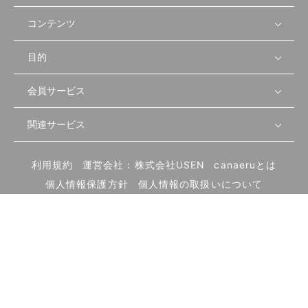
コンテンツ
目的
無料開業相談
セミナーで学ぶ
会員サービス
店舗運営
物件を探す
セミナー情報
資金・手続き
関連サービス
会員登録
先輩開業者の声
セミナー動画
首都圏
物件
メルマガ設定
記事から学ぶ
セミナー協力一覧
大阪
飲食店サクセスガイド（外部サイト）
内装・設備
利用規約
運営会社：株式会社USEN
canaeruとは
ログイン
飲食店の始め方
北海道
開業・経営に関する記事
個人情報保護方針
個人情報の取扱いについて
食材・仕入れ
業態別の開業方法
東海
編集ポリシー
お問い合わせ
サイトマップ
集客・宣伝
その他
トレンド
UIターン開業特集
飲食店開業