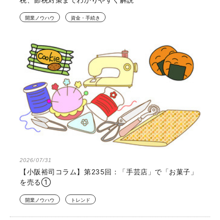
開業ノウハウ
資金・手続き
2026/07/31
【小阪裕司コラム】第235回：「手芸店」で「お菓子」
を売る①
開業ノウハウ
トレンド