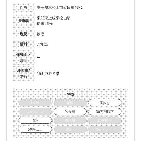
住所
埼玉県東松山市砂田町16-2
東武東上線東松山駅
最寄駅
徒歩26分
現況
物販
賃料
ご相談
保証金・
ー
敷金
坪面積/
154.28坪/1階
階数
特徴
NEW
更新
居抜き
スケルトン
飲食可
30万円以下
1階
空中階
20坪以下
50坪以上
駅近
ロードサイド