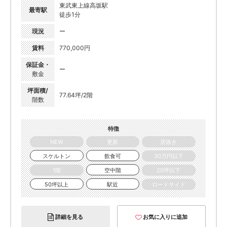
東武東上線高坂駅
最寄駅
徒歩1分
現況
ー
賃料
770,000円
保証金・
ー
敷金
坪面積/
77.64坪/2階
階数
特徴
NEW
更新
居抜き
スケルトン
飲食可
30万円以下
1階
空中階
20坪以下
50坪以上
駅近
ロードサイド
詳細を見る
お気に入りに追加