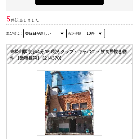
5
件該当しました
並び替え：
表示件数：
東松山駅 徒歩4分 1F 現況:クラブ・キャバクラ 飲食居抜き物
件 【業種相談】 (214378)