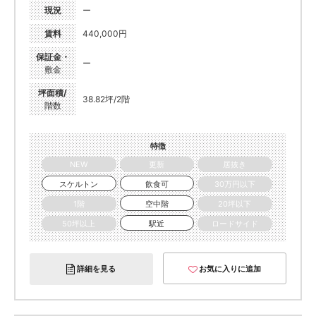
現況
ー
賃料
440,000円
保証金・
ー
敷金
坪面積/
38.82坪/2階
階数
特徴
NEW
更新
居抜き
スケルトン
飲食可
30万円以下
1階
空中階
20坪以下
50坪以上
駅近
ロードサイド
詳細を見る
お気に入りに追加