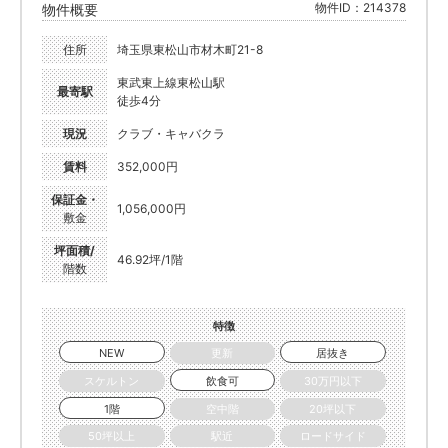
物件ID：214378
物件概要
住所
埼玉県東松山市材木町21-8
東武東上線東松山駅
最寄駅
徒歩4分
現況
クラブ・キャバクラ
賃料
352,000円
保証金・
1,056,000円
敷金
坪面積/
46.92坪/1階
階数
特徴
NEW
更新
居抜き
スケルトン
飲食可
30万円以下
1階
空中階
20坪以下
50坪以上
駅近
ロードサイド