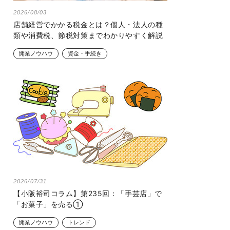
2026/08/03
店舗経営でかかる税金とは？個人・法人の種
類や消費税、節税対策までわかりやすく解説
開業ノウハウ
資金・手続き
2026/07/31
【小阪裕司コラム】第235回：「手芸店」で
「お菓子」を売る①
開業ノウハウ
トレンド