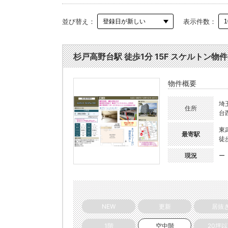
並び替え：
表示件数：
杉戸高野台駅 徒歩1分 15F スケルトン物件 
物件概要
埼
住所
台
東
最寄駅
徒
現況
ー
NEW
更新
居抜
1階
空中階
20坪