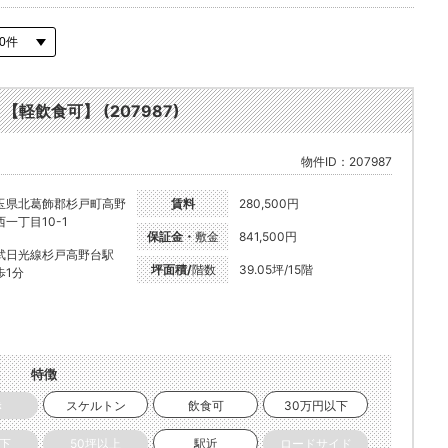
【軽飲食可】 (207987)
物件ID：207987
玉県北葛飾郡杉戸町高野
賃料
280,500円
西一丁目10-1
保証金・
敷金
841,500円
武日光線杉戸高野台駅
坪面積/
階数
39.05坪/15階
歩1分
特徴
き
スケルトン
飲食可
30万円以下
以下
50坪以上
駅近
ロードサイド