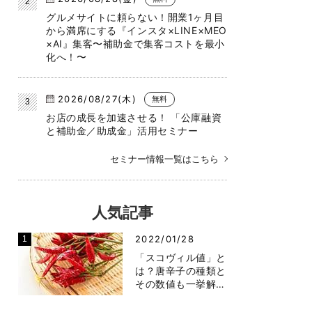
グルメサイトに頼らない！開業1ヶ月目
から満席にする『インスタ×LINE×MEO
×AI』集客〜補助金で集客コストを最小
化へ！〜
2026/08/27(木)
無料
お店の成長を加速させる！ 「公庫融資
と補助金／助成金」活用セミナー
セミナー情報一覧はこちら
人気記事
2022/01/28
「スコヴィル値」と
は？唐辛子の種類と
その数値も一挙解…