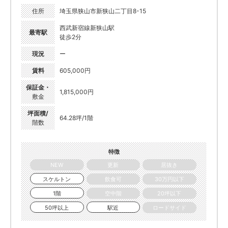
住所
埼玉県狭山市新狭山二丁目8-15
西武新宿線新狭山駅
最寄駅
徒歩2分
現況
ー
賃料
605,000円
保証金・
1,815,000円
敷金
坪面積/
64.28坪/1階
階数
特徴
NEW
更新
居抜き
スケルトン
飲食可
30万円以下
1階
空中階
20坪以下
50坪以上
駅近
ロードサイド