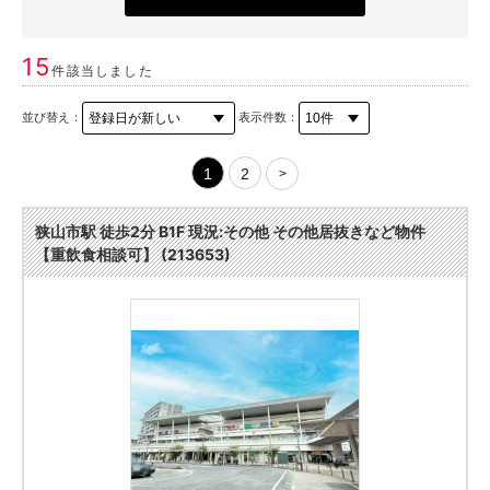
15
件該当しました
並び替え：
表示件数：
1
2
>
狭山市駅 徒歩2分 B1F 現況:その他 その他居抜きなど物件
【重飲食相談可】 (213653)