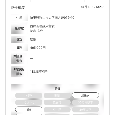
物件ID：213218
物件概要
住所
埼玉県狭山市大字南入曽972-10
西武新宿線入曽駅
最寄駅
徒歩13分
現況
物販
賃料
495,000円
保証金・
ー
敷金
坪面積/
118.18坪/1階
階数
特徴
NEW
更新
居抜き
スケルトン
飲食可
30万円以下
1階
空中階
20坪以下