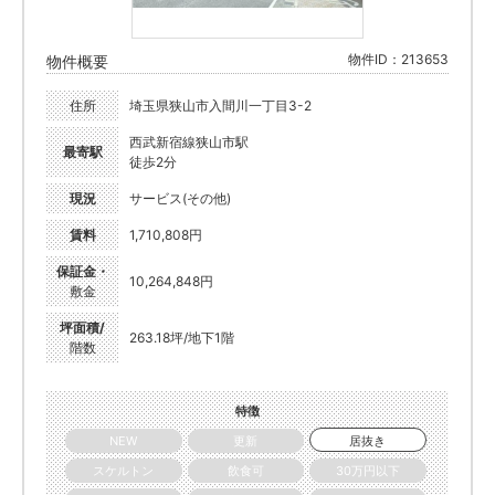
物件ID：213653
物件概要
住所
埼玉県狭山市入間川一丁目3-2
西武新宿線狭山市駅
最寄駅
徒歩2分
現況
サービス(その他)
賃料
1,710,808円
保証金・
10,264,848円
敷金
坪面積/
263.18坪/地下1階
階数
特徴
NEW
更新
居抜き
スケルトン
飲食可
30万円以下