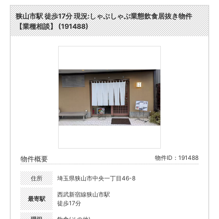
狭山市駅 徒歩17分 現況:しゃぶしゃぶ業態飲食居抜き物件
【業種相談】 (191488)
物件ID：191488
物件概要
住所
埼玉県狭山市中央一丁目46-8
西武新宿線狭山市駅
最寄駅
徒歩17分