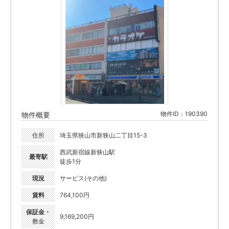
物件ID：190390
物件概要
住所
埼玉県狭山市新狭山二丁目15-3
西武新宿線新狭山駅
最寄駅
徒歩1分
現況
サービス(その他)
賃料
764,100円
保証金・
9,169,200円
敷金