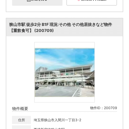
狭山市駅 徒歩2分 B1F 現況:その他 その他居抜きなど物件
【重飲食可】 (200709)
物件ID：200709
物件概要
住所
埼玉県狭山市入間川一丁目3-2