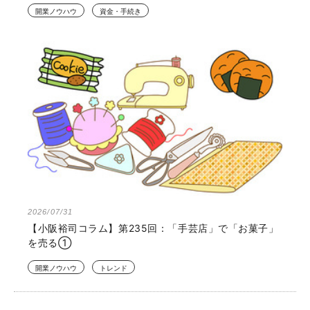
開業ノウハウ
資金・手続き
2026/07/31
【小阪裕司コラム】第235回：「手芸店」で「お菓子」
を売る①
開業ノウハウ
トレンド