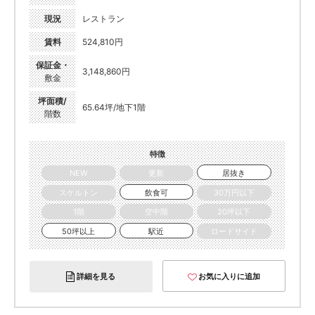
現況
レストラン
賃料
524,810円
保証金・
3,148,860円
敷金
坪面積/
65.64坪/地下1階
階数
特徴
NEW
更新
居抜き
スケルトン
飲食可
30万円以下
1階
空中階
20坪以下
50坪以上
駅近
ロードサイド
詳細を見る
お気に入りに追加