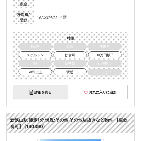
ー
敷金
坪面積/
197.53坪/地下1階
階数
特徴
NEW
更新
居抜き
スケルトン
飲食可
30万円以下
1階
空中階
20坪以下
50坪以上
駅近
ロードサイド
詳細を見る
お気に入りに追加
新狭山駅 徒歩1分 現況:その他 その他居抜きなど物件 【重飲
食可】 (190390)