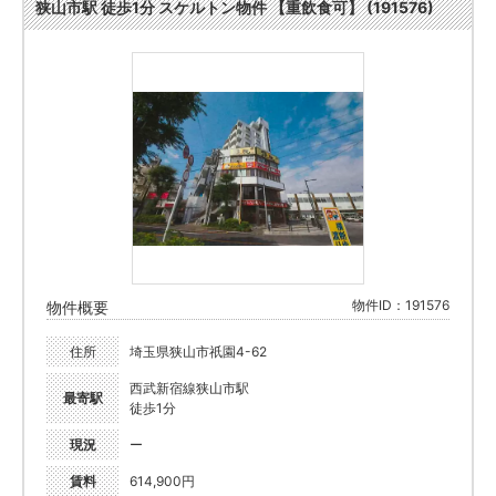
狭山市駅 徒歩1分 スケルトン物件 【重飲食可】 (191576)
物件ID：191576
物件概要
住所
埼玉県狭山市祇園4-62
西武新宿線狭山市駅
最寄駅
徒歩1分
現況
ー
賃料
614,900円