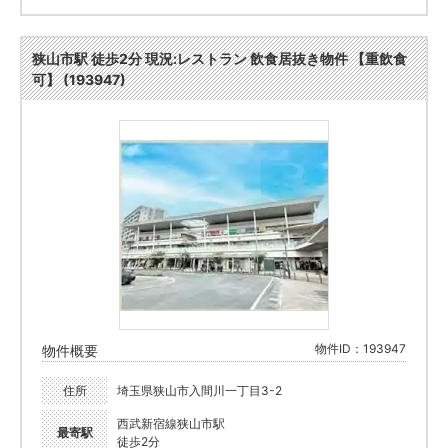
狭山市駅 徒歩2分 現況:レストラン 飲食居抜き物件 【重飲食
可】 (193947)
物件ID：193947
物件概要
住所
埼玉県狭山市入間川一丁目3-2
西武新宿線狭山市駅
最寄駅
徒歩2分