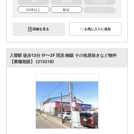
1階
空中階
20坪以下
50坪以上
駅近
ロードサイド
詳細を見る
お気に入りに追加
入曽駅 徒歩13分 1F〜2F 現況:物販 その他居抜きなど物件
【業種相談】 (213218)