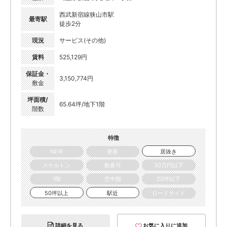
西武新宿線狭山市駅
最寄駅
徒歩2分
現況
サービス(その他)
賃料
525,129円
保証金・
3,150,774円
敷金
坪面積/
65.64坪/地下1階
階数
特徴
NEW
更新
居抜き
スケルトン
飲食可
30万円以下
1階
空中階
20坪以下
50坪以上
駅近
ロードサイド
詳細を見る
お気に入りに追加