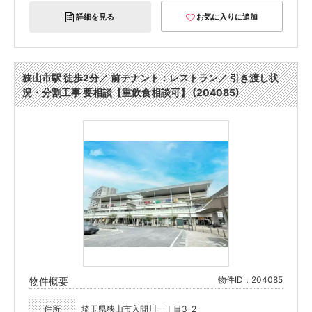
詳細を見る
お気に入りに追加
狭山市駅 徒歩2分／ 前テナント：レストラン／ 引き渡し状
況・分割工事 要相談【重飲食相談可】 (204085)
物件ID：204085
物件概要
住所
埼玉県狭山市入間川一丁目3-2