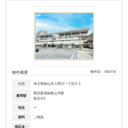
物件ID：190574
物件概要
住所
埼玉県狭山市入間川一丁目3-2
西武新宿線狭山市駅
最寄駅
徒歩2分
現況
ー
賃料
ご相談
保証金・