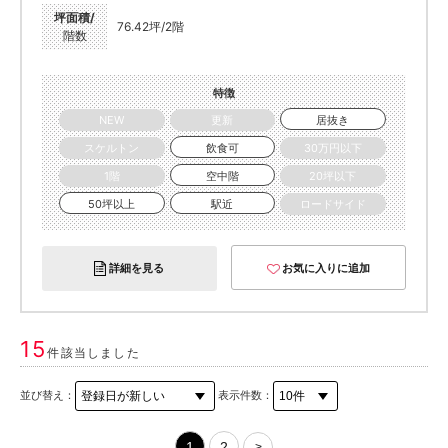
坪面積/
76.42坪/2階
階数
特徴
NEW
更新
居抜き
スケルトン
飲食可
30万円以下
1階
空中階
20坪以下
50坪以上
駅近
ロードサイド
詳細を見る
お気に入りに追加
15
件該当しました
並び替え：
表示件数：
1
2
>