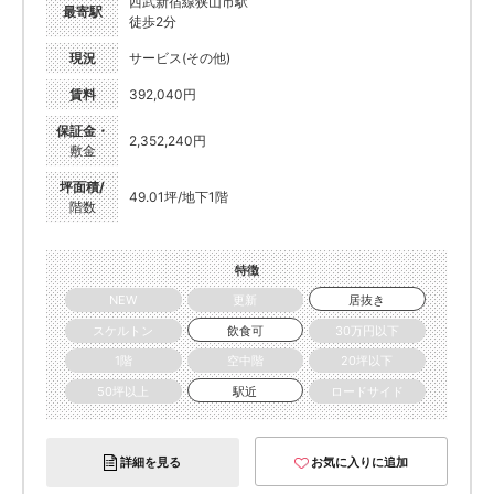
西武新宿線狭山市駅
最寄駅
徒歩2分
現況
サービス(その他)
賃料
392,040円
保証金・
2,352,240円
敷金
坪面積/
49.01坪/地下1階
階数
特徴
NEW
更新
居抜き
スケルトン
飲食可
30万円以下
1階
空中階
20坪以下
50坪以上
駅近
ロードサイド
詳細を見る
お気に入りに追加