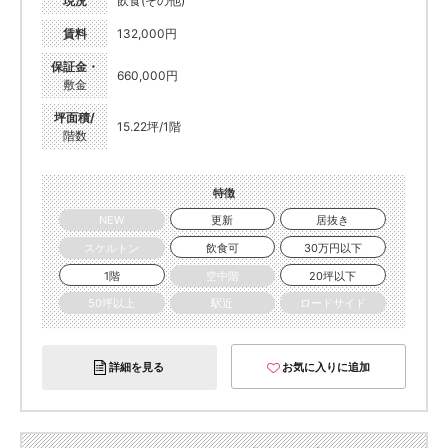
現況
飲食(その他)
賃料
132,000円
保証金・
660,000円
敷金
坪面積/
15.22坪/1階
階数
特徴
NEW
更新
居抜き
スケルトン
飲食可
30万円以下
1階
空中階
20坪以下
50坪以上
駅近
ロードサイド
詳細を見る
お気に入りに追加