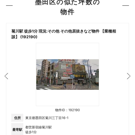
墨田区の似た坪数の
物件
菊川駅 徒歩1分 現況:その他 その他居抜きなど物件 【業種相
談】 (192190)
物件ID：192190
住所
東京都墨田区菊川三丁目16-1
都営新宿線菊川駅
最寄駅
徒歩1分