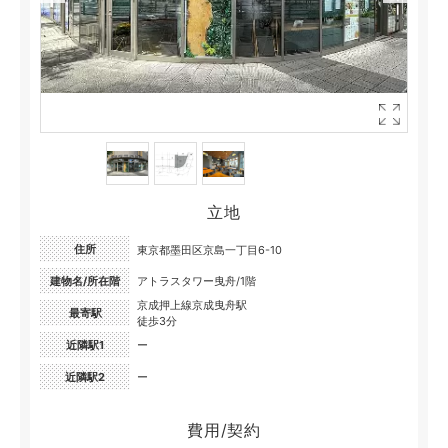
立地
住所
東京都墨田区京島一丁目6-10
建物名/所在階
アトラスタワー曳舟/1階
京成押上線京成曳舟駅
最寄駅
徒歩3分
近隣駅1
ー
近隣駅2
ー
費用/契約