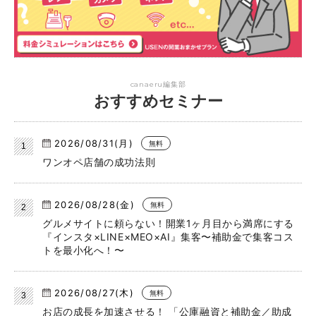
canaeru編集部
おすすめセミナー
2026/08/31(月)
無料
ワンオペ店舗の成功法則
2026/08/28(金)
無料
グルメサイトに頼らない！開業1ヶ月目から満席にする
『インスタ×LINE×MEO×AI』集客〜補助金で集客コス
トを最小化へ！〜
2026/08/27(木)
無料
お店の成長を加速させる！ 「公庫融資と補助金／助成