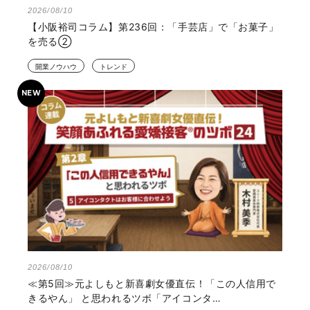
2026/08/10
【小阪裕司コラム】第236回：「手芸店」で「お菓子」
を売る②
開業ノウハウ
トレンド
2026/08/10
≪第5回≫元よしもと新喜劇女優直伝！「この人信用で
きるやん」 と思われるツボ「アイコンタ…