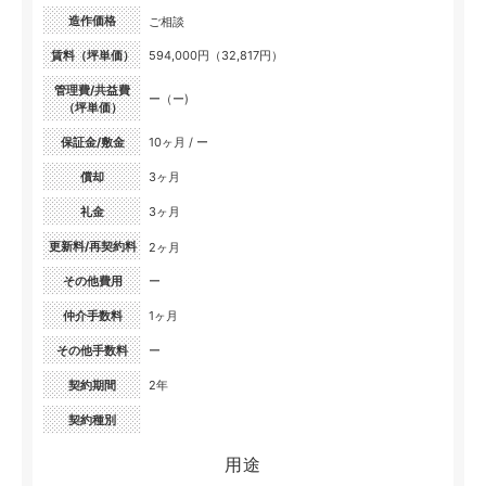
造作価格
ご相談
賃料（坪単価）
594,000円（32,817円）
管理費/共益費
ー（ー)
（坪単価）
保証金/敷金
10ヶ月 / ー
償却
3ヶ月
礼金
3ヶ月
更新料/再契約料
2ヶ月
その他費用
ー
仲介手数料
1ヶ月
その他手数料
ー
契約期間
2年
契約種別
用途