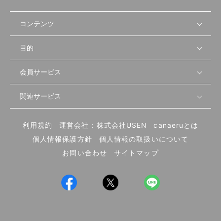
コンテンツ
目的
無料開業相談
セミナーで学ぶ
会員サービス
店舗運営
物件を探す
セミナー情報
資金・手続き
関連サービス
会員登録
先輩開業者の声
セミナー動画
首都圏
物件
メルマガ設定
記事から学ぶ
セミナー協力一覧
大阪
飲食店サクセスガイド（外部サイト）
内装・設備
利用規約
運営会社：株式会社USEN
canaeruとは
ログイン
飲食店の始め方
北海道
開業・経営に関する記事
個人情報保護方針
個人情報の取扱いについて
食材・仕入れ
業態別の開業方法
東海
編集ポリシー
お問い合わせ
サイトマップ
集客・宣伝
その他
トレンド
UIターン開業特集
飲食店開業