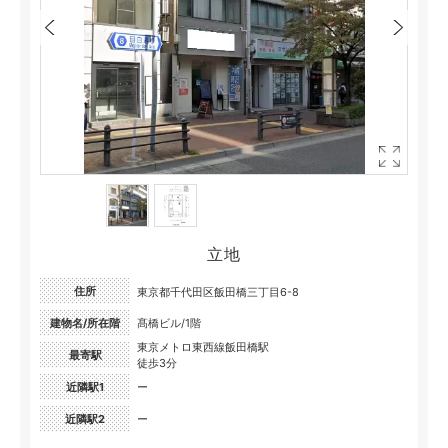
立地
住所
東京都千代田区飯田橋三丁目6-8
建物名/所在階
髙橋ビル/1階
東京メトロ東西線飯田橋駅
最寄駅
徒歩3分
近隣駅1
ー
近隣駅2
ー