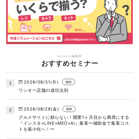
canaeru編集部
おすすめセミナー
2026/08/31(月)
無料
ワンオペ店舗の成功法則
2026/08/28(金)
無料
グルメサイトに頼らない！開業1ヶ月目から満席にする
『インスタ×LINE×MEO×AI』集客〜補助金で集客コス
トを最小化へ！〜