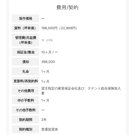
費用/契約
造作価格
ー
賃料（坪単価）
198,000円（22,969円）
管理費/共益費
ー（ー)
（坪単価）
保証金/敷金
10ヶ月 / ー
償却
396,000
礼金
1ヶ月
更新料/再契約料
1ヶ月
貸主指定の家賃保証会社及び、テナント総合保険加入
その他費用
要
仲介手数料
1ヶ月
その他手数料
ー
契約期間
2年
契約種別
普通賃貸借