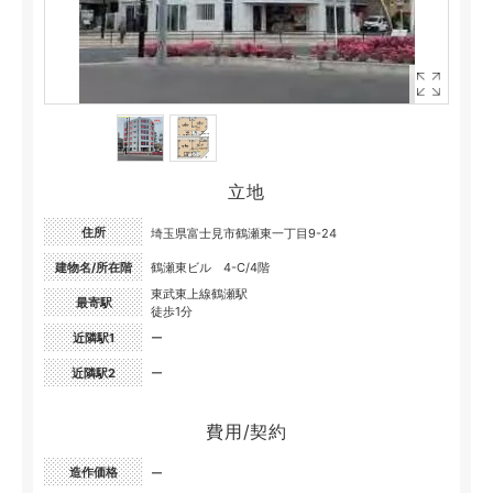
立地
住所
埼玉県富士見市鶴瀬東一丁目9-24
建物名/所在階
鶴瀬東ビル 4-C/4階
東武東上線鶴瀬駅
最寄駅
徒歩1分
近隣駅1
ー
近隣駅2
ー
費用/契約
造作価格
ー