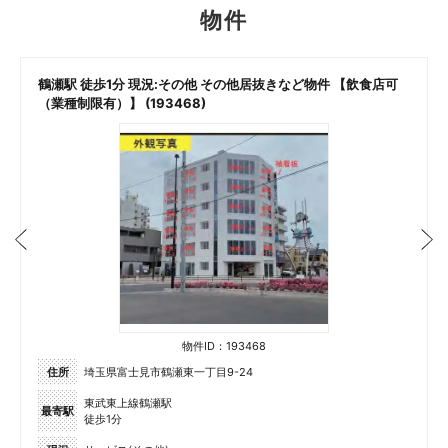
物件
鶴瀬駅 徒歩1分 現況:その他 その他居抜きなど物件 【飲食店可
（業種制限有）】 (193468)
物件ID：193468
住所
埼玉県富士見市鶴瀬東一丁目9-24
東武東上線鶴瀬駅
最寄駅
徒歩1分