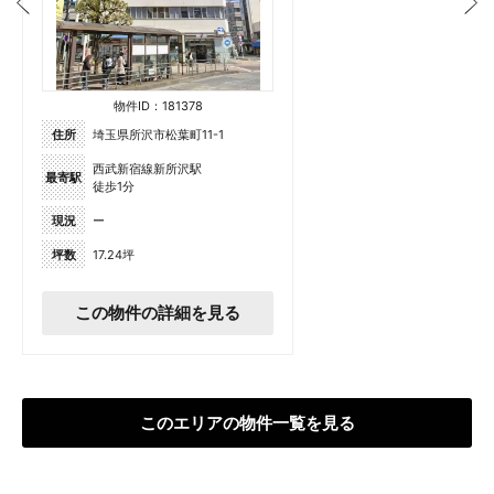
物件ID：181378
住所
埼玉県所沢市松葉町11-1
西武新宿線新所沢駅
最寄駅
徒歩1分
現況
ー
坪数
17.24坪
この物件の詳細を見る
このエリアの物件一覧を見る