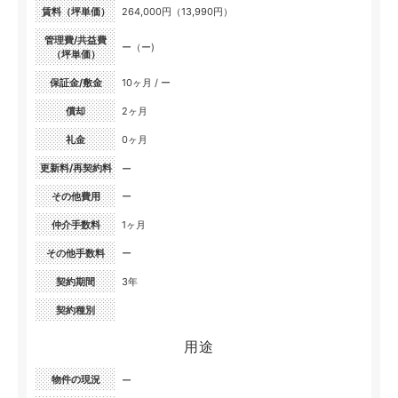
賃料（坪単価）
264,000円（13,990円）
管理費/共益費
ー（ー)
（坪単価）
保証金/敷金
10ヶ月 / ー
償却
2ヶ月
礼金
0ヶ月
更新料/再契約料
ー
その他費用
ー
仲介手数料
1ヶ月
その他手数料
ー
契約期間
3年
契約種別
用途
物件の現況
ー