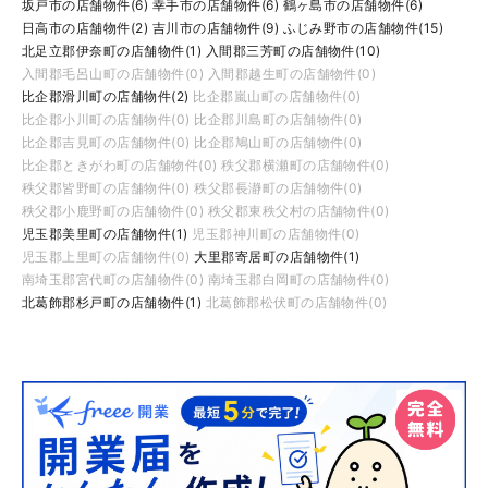
坂戸市の店舗物件(6)
幸手市の店舗物件(6)
鶴ヶ島市の店舗物件(6)
日高市の店舗物件(2)
吉川市の店舗物件(9)
ふじみ野市の店舗物件(15)
北足立郡伊奈町の店舗物件(1)
入間郡三芳町の店舗物件(10)
入間郡毛呂山町の店舗物件(0)
入間郡越生町の店舗物件(0)
比企郡滑川町の店舗物件(2)
比企郡嵐山町の店舗物件(0)
比企郡小川町の店舗物件(0)
比企郡川島町の店舗物件(0)
比企郡吉見町の店舗物件(0)
比企郡鳩山町の店舗物件(0)
比企郡ときがわ町の店舗物件(0)
秩父郡横瀬町の店舗物件(0)
秩父郡皆野町の店舗物件(0)
秩父郡長瀞町の店舗物件(0)
秩父郡小鹿野町の店舗物件(0)
秩父郡東秩父村の店舗物件(0)
児玉郡美里町の店舗物件(1)
児玉郡神川町の店舗物件(0)
児玉郡上里町の店舗物件(0)
大里郡寄居町の店舗物件(1)
南埼玉郡宮代町の店舗物件(0)
南埼玉郡白岡町の店舗物件(0)
北葛飾郡杉戸町の店舗物件(1)
北葛飾郡松伏町の店舗物件(0)