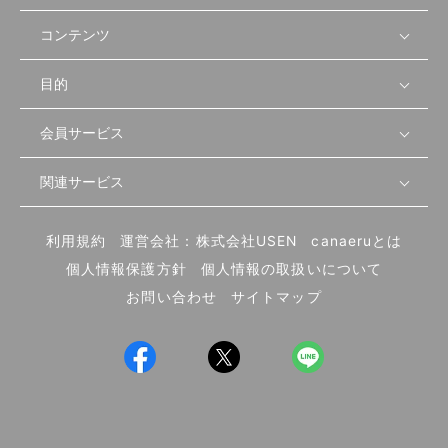
コンテンツ
目的
無料開業相談
セミナーで学ぶ
会員サービス
店舗運営
物件を探す
セミナー情報
資金・手続き
関連サービス
会員登録
先輩開業者の声
セミナー動画
首都圏
物件
メルマガ設定
記事から学ぶ
セミナー協力一覧
大阪
飲食店サクセスガイド（外部サイト）
内装・設備
利用規約
運営会社：株式会社USEN
canaeruとは
ログイン
飲食店の始め方
北海道
開業・経営に関する記事
個人情報保護方針
個人情報の取扱いについて
食材・仕入れ
業態別の開業方法
東海
編集ポリシー
お問い合わせ
サイトマップ
集客・宣伝
その他
トレンド
UIターン開業特集
飲食店開業