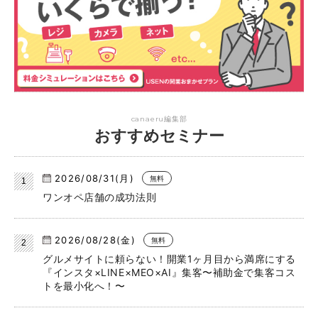
canaeru編集部
おすすめセミナー
2026/08/31(月)
無料
ワンオペ店舗の成功法則
2026/08/28(金)
無料
グルメサイトに頼らない！開業1ヶ月目から満席にする
『インスタ×LINE×MEO×AI』集客〜補助金で集客コス
トを最小化へ！〜