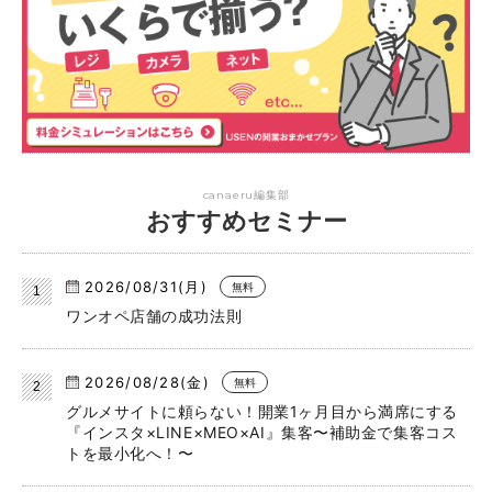
canaeru編集部
おすすめセミナー
2026/08/31(月)
無料
ワンオペ店舗の成功法則
2026/08/28(金)
無料
グルメサイトに頼らない！開業1ヶ月目から満席にする
『インスタ×LINE×MEO×AI』集客〜補助金で集客コス
トを最小化へ！〜