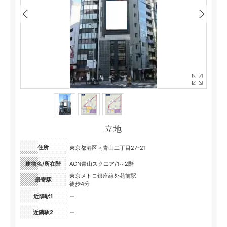
立地
住所
東京都港区南青山二丁目27-21
建物名/所在階
ACN青山スクエア/1～2階
東京メトロ銀座線外苑前駅
最寄駅
徒歩4分
近隣駅1
ー
近隣駅2
ー