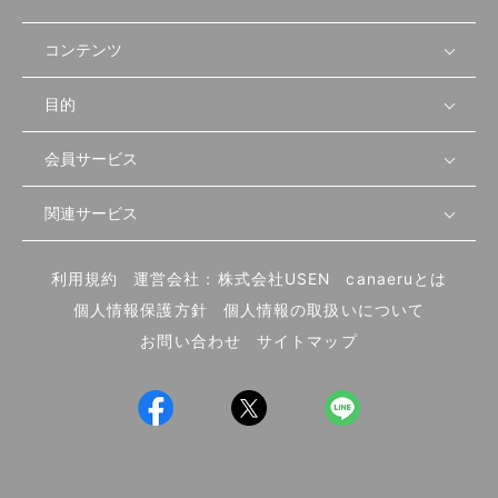
コンテンツ
目的
無料開業相談
セミナーで学ぶ
会員サービス
店舗運営
物件を探す
セミナー情報
資金・手続き
関連サービス
会員登録
先輩開業者の声
セミナー動画
首都圏
物件
メルマガ設定
記事から学ぶ
セミナー協力一覧
大阪
飲食店サクセスガイド（外部サイト）
内装・設備
利用規約
運営会社：株式会社USEN
canaeruとは
ログイン
飲食店の始め方
北海道
開業・経営に関する記事
個人情報保護方針
個人情報の取扱いについて
食材・仕入れ
業態別の開業方法
東海
編集ポリシー
お問い合わせ
サイトマップ
集客・宣伝
その他
トレンド
UIターン開業特集
飲食店開業