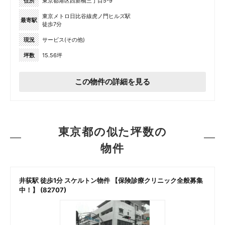
住所
東京都港区西新橋三丁目5-9
東京メトロ日比谷線虎ノ門ヒルズ駅
最寄駅
徒歩7分
現況
サービス(その他)
坪数
15.56坪
この物件の詳細を見る
東京都の似た坪数の
物件
井荻駅 徒歩1分 スケルトン物件 【保険診療クリニック全般募集
中！】 (82707)