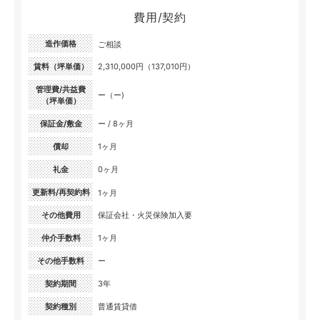
費用/契約
造作価格
ご相談
賃料（坪単価）
2,310,000円（137,010円）
管理費/共益費
ー（ー)
（坪単価）
保証金/敷金
ー / 8ヶ月
償却
1ヶ月
礼金
0ヶ月
更新料/再契約料
1ヶ月
その他費用
保証会社・火災保険加入要
仲介手数料
1ヶ月
その他手数料
ー
契約期間
3年
契約種別
普通賃貸借