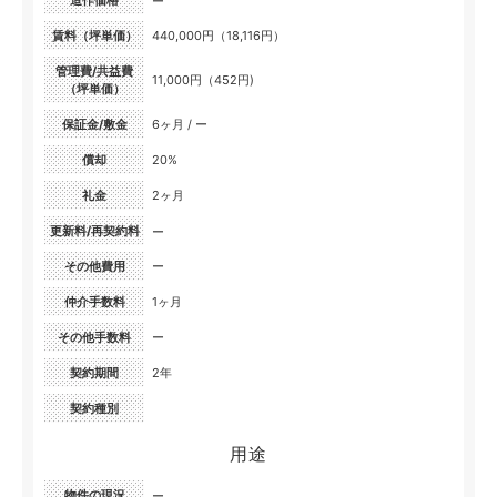
造作価格
ー
賃料（坪単価）
440,000円（18,116円）
管理費/共益費
11,000円（452円)
（坪単価）
保証金/敷金
6ヶ月 / ー
償却
20%
礼金
2ヶ月
更新料/再契約料
ー
その他費用
ー
仲介手数料
1ヶ月
その他手数料
ー
契約期間
2年
契約種別
用途
物件の現況
ー