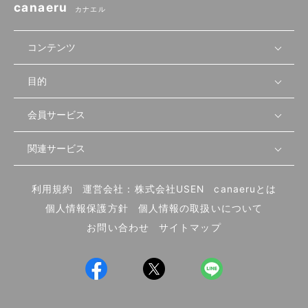
canaeru
カナエル
コンテンツ
目的
無料開業相談
セミナーで学ぶ
会員サービス
店舗運営
物件を探す
セミナー情報
資金・手続き
関連サービス
会員登録
先輩開業者の声
セミナー動画
首都圏
物件
メルマガ設定
記事から学ぶ
セミナー協力一覧
大阪
飲食店サクセスガイド（外部サイト）
内装・設備
利用規約
運営会社：株式会社USEN
canaeruとは
ログイン
飲食店の始め方
北海道
開業・経営に関する記事
個人情報保護方針
個人情報の取扱いについて
食材・仕入れ
業態別の開業方法
東海
編集ポリシー
お問い合わせ
サイトマップ
集客・宣伝
その他
トレンド
UIターン開業特集
飲食店開業