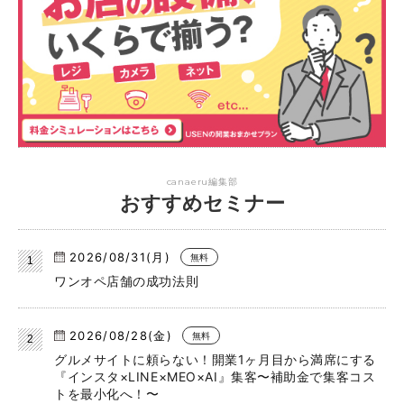
canaeru編集部
おすすめセミナー
2026/08/31(月)
無料
ワンオペ店舗の成功法則
2026/08/28(金)
無料
グルメサイトに頼らない！開業1ヶ月目から満席にする
『インスタ×LINE×MEO×AI』集客〜補助金で集客コス
トを最小化へ！〜