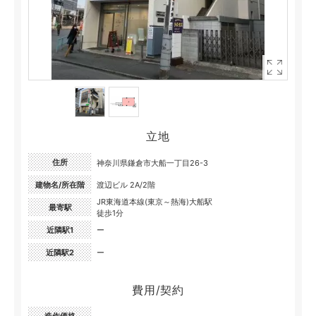
立地
住所
神奈川県鎌倉市大船一丁目26-3
建物名/所在階
渡辺ビル 2A/2階
JR東海道本線(東京～熱海)大船駅
最寄駅
徒歩1分
近隣駅1
ー
近隣駅2
ー
費用/契約