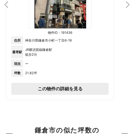
物件ID：191436
住所
神奈川県鎌倉市小町一丁目6-19
JR横須賀線鎌倉駅
最寄駅
徒歩2分
現況
ー
坪数
21.82坪
この物件の詳細を見る
鎌倉市の似た坪数の