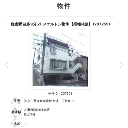
物件
鎌倉駅 徒歩9分 2F スケルトン物件 【業種相談】 (207259)
物件ID：207259
住所
神奈川県鎌倉市由比ガ浜二丁目9-53
JR横須賀線鎌倉駅
最寄駅
徒歩9分
現況
ー