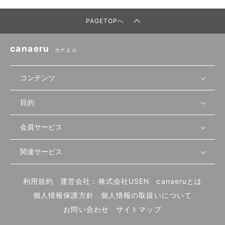
PAGETOPへ
canaeru
カナエル
コンテンツ
目的
無料開業相談
セミナーで学ぶ
会員サービス
店舗運営
物件を探す
セミナー情報
資金・手続き
関連サービス
会員登録
先輩開業者の声
セミナー動画
首都圏
物件
メルマガ設定
記事から学ぶ
セミナー協力一覧
大阪
飲食店サクセスガイド（外部サイト）
内装・設備
利用規約
運営会社：株式会社USEN
canaeruとは
ログイン
飲食店の始め方
北海道
開業・経営に関する記事
個人情報保護方針
個人情報の取扱いについて
食材・仕入れ
業態別の開業方法
東海
編集ポリシー
お問い合わせ
サイトマップ
集客・宣伝
その他