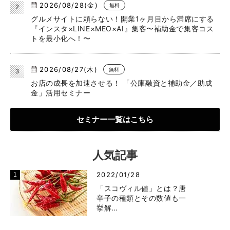
2026/08/28(金)
無料
グルメサイトに頼らない！開業1ヶ月目から満席にする
『インスタ×LINE×MEO×AI』集客〜補助金で集客コス
トを最小化へ！〜
2026/08/27(木)
無料
お店の成長を加速させる！ 「公庫融資と補助金／助成
金」活用セミナー
セミナー一覧はこちら
人気記事
2022/01/28
「スコヴィル値」とは？唐
辛子の種類とその数値も一
挙解…