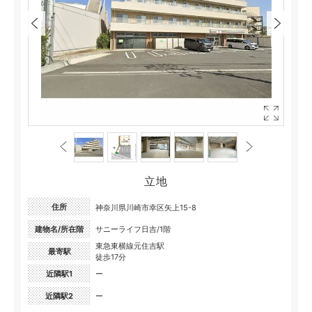
立地
住所
神奈川県川崎市幸区矢上15-8
建物名/所在階
サニーライフ日吉/1階
東急東横線元住吉駅
最寄駅
徒歩17分
近隣駅1
ー
近隣駅2
ー