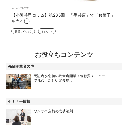
2026/07/31
【小阪裕司コラム】第235回：「手芸店」で「お菓子」
を売る①
開業ノウハウ
トレンド
お役立ちコンテンツ
先輩開業者の声
元記者が念願の飲食店開業！低糖質メニュー
で挑む、新しい定食屋…
セミナー情報
ワンオペ店舗の成功法則