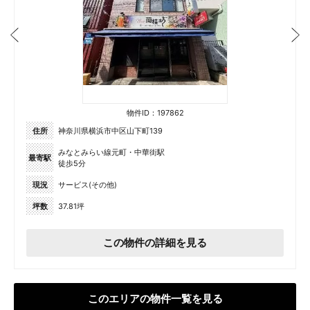
物件ID：197862
住所
神奈川県横浜市中区山下町139
みなとみらい線元町・中華街駅
最寄駅
徒歩5分
現況
サービス(その他)
坪数
37.81坪
この物件の詳細を見る
このエリアの物件一覧を見る