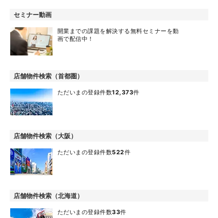
セミナー動画
開業までの課題を解決する無料セミナーを動
画で配信中！
店舗物件検索（首都圏）
ただいまの登録件数
12,373
件
店舗物件検索（大阪）
ただいまの登録件数
522
件
店舗物件検索（北海道）
ただいまの登録件数
33
件