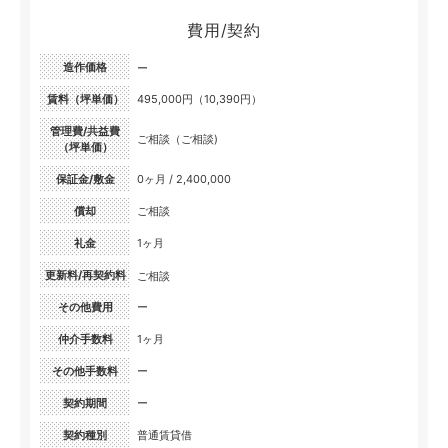
費用/契約
造作価格
ー
賃料（坪単価）
495,000円（10,390円）
管理費/共益費
ご相談（ご相談)
（坪単価）
保証金/敷金
0ヶ月 / 2,400,000
償却
ご相談
礼金
1ヶ月
更新料/再契約料
ご相談
その他費用
ー
仲介手数料
1ヶ月
その他手数料
ー
契約期間
ー
契約種別
普通賃貸借