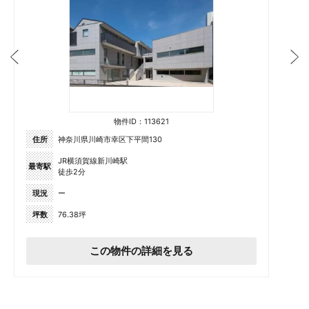
物件ID：113621
住所
神奈川県川崎市幸区下平間130
JR横須賀線新川崎駅
最寄駅
徒歩2分
現況
ー
坪数
76.38坪
この物件の詳細を見る