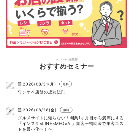
canaeru編集部
おすすめセミナー
2026/08/31(月)
無料
ワンオペ店舗の成功法則
2026/08/28(金)
無料
グルメサイトに頼らない！開業1ヶ月目から満席にする
『インスタ×LINE×MEO×AI』集客〜補助金で集客コス
トを最小化へ！〜