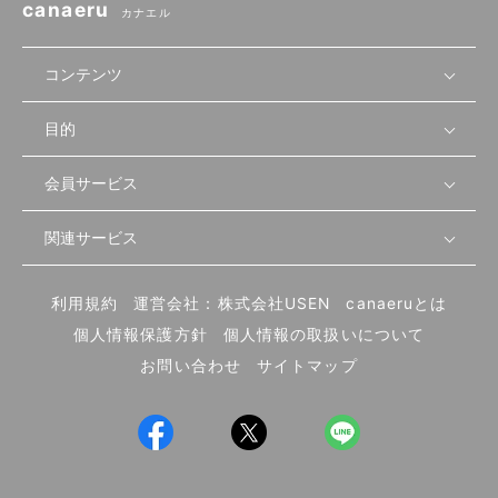
canaeru
カナエル
コンテンツ
目的
無料開業相談
セミナーで学ぶ
会員サービス
店舗運営
物件を探す
セミナー情報
資金・手続き
関連サービス
会員登録
先輩開業者の声
セミナー動画
首都圏
物件
メルマガ設定
記事から学ぶ
セミナー協力一覧
大阪
飲食店サクセスガイド（外部サイト）
内装・設備
利用規約
運営会社：株式会社USEN
canaeruとは
ログイン
飲食店の始め方
北海道
開業・経営に関する記事
個人情報保護方針
個人情報の取扱いについて
食材・仕入れ
業態別の開業方法
東海
編集ポリシー
お問い合わせ
サイトマップ
集客・宣伝
その他
トレンド
UIターン開業特集
飲食店開業