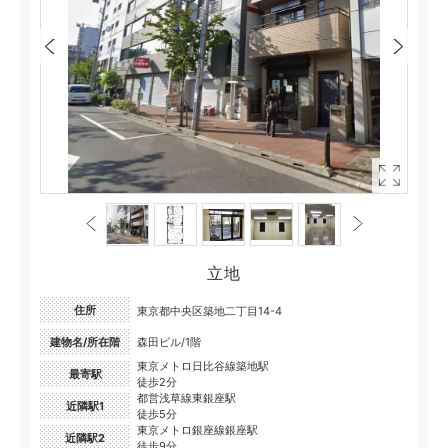
立地
住所
東京都中央区築地二丁目14-4
建物名/所在階
森田ビル/1階
東京メトロ日比谷線築地駅
最寄駅
徒歩2分
都営浅草線東銀座駅
近隣駅1
徒歩5分
東京メトロ銀座線銀座駅
近隣駅2
徒歩9分