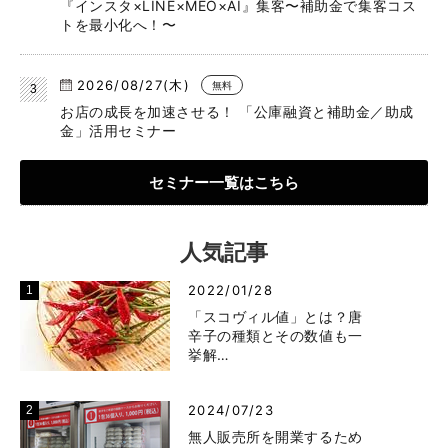
『インスタ×LINE×MEO×AI』集客〜補助金で集客コス
トを最小化へ！〜
2026/08/27(木)
無料
お店の成長を加速させる！ 「公庫融資と補助金／助成
金」活用セミナー
セミナー一覧はこちら
人気記事
2022/01/28
「スコヴィル値」とは？唐
辛子の種類とその数値も一
挙解…
2024/07/23
無人販売所を開業するため