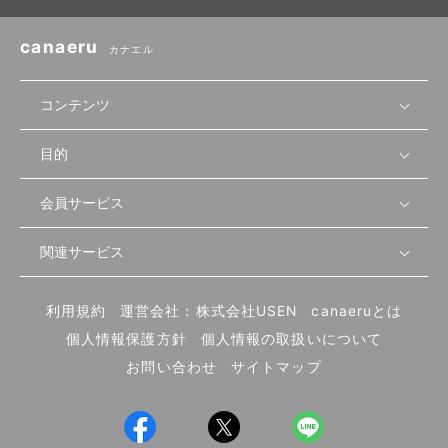
canaeru
カナエル
コンテンツ
目的
無料開業相談
セミナーで学ぶ
会員サービス
店舗運営
物件を探す
セミナー情報
資金・手続き
関連サービス
会員登録
先輩開業者の声
セミナー動画
首都圏
物件
メルマガ設定
記事から学ぶ
セミナー協力一覧
大阪
飲食店サクセスガイド（外部サイト）
内装・設備
利用規約
運営会社：株式会社USEN
canaeruとは
ログイン
飲食店の始め方
北海道
開業・経営に関する記事
個人情報保護方針
個人情報の取扱いについて
食材・仕入れ
業態別の開業方法
東海
編集ポリシー
お問い合わせ
サイトマップ
集客・宣伝
その他
トレンド
UIターン開業特集
飲食店開業