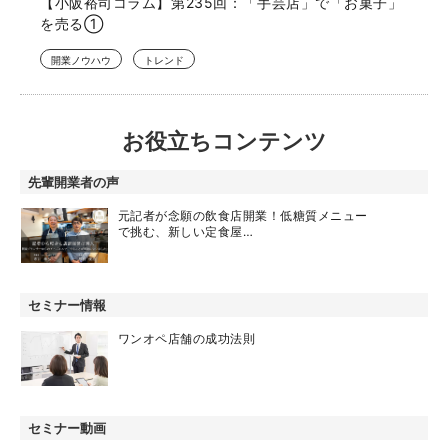
【小阪裕司コラム】第235回：「手芸店」で「お菓子」
を売る①
開業ノウハウ
トレンド
お役立ちコンテンツ
先輩開業者の声
元記者が念願の飲食店開業！低糖質メニュー
で挑む、新しい定食屋…
セミナー情報
ワンオペ店舗の成功法則
セミナー動画