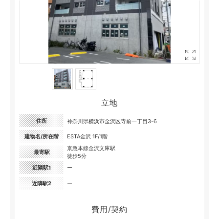
立地
住所
神奈川県横浜市金沢区寺前一丁目3-6
建物名/所在階
ESTA金沢 1F/1階
京急本線金沢文庫駅
最寄駅
徒歩5分
近隣駅1
ー
近隣駅2
ー
費用/契約