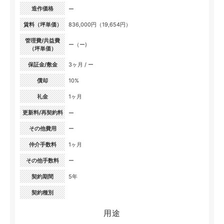
造作価格
ー
賃料（坪単価）
836,000円（19,654円）
管理費/共益費
ー（ー)
（坪単価）
保証金/敷金
3ヶ月 / ー
償却
10%
礼金
1ヶ月
更新料/再契約料
ー
その他費用
ー
仲介手数料
1ヶ月
その他手数料
ー
契約期間
5年
契約種別
用途