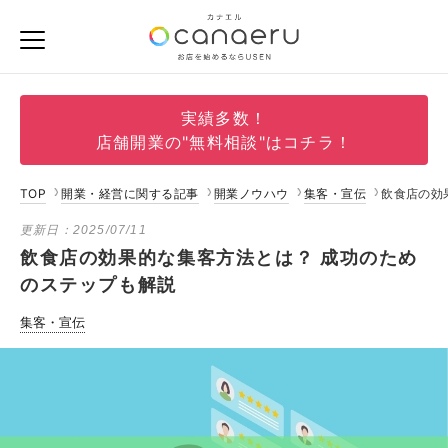
実績多数！
店舗開業の"無料相談"はコチラ！
TOP
開業・経営に関する記事
開業ノウハウ
集客・宣伝
飲食店の効
更新日：
2025/07/11
飲食店の効果的な集客方法とは？ 成功のため
のステップも解説
集客・宣伝