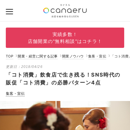
実績多数！
店舗開業の"無料相談"はコチラ！
TOP
開業・経営に関する記事
開業ノウハウ
集客・宣伝
「コト消費
更新日：
2018/04/26
「コト消費」飲食店で生き残る！SNS時代の
販促「コト消費」の必勝パターン4点
集客・宣伝