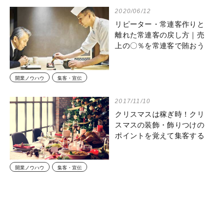
2020/06/12
リピーター・常連客作りと
離れた常連客の戻し方｜売
上の〇％を常連客で賄おう
開業ノウハウ
集客・宣伝
2017/11/10
クリスマスは稼ぎ時！クリ
スマスの装飾・飾りつけの
ポイントを覚えて集客する
開業ノウハウ
集客・宣伝