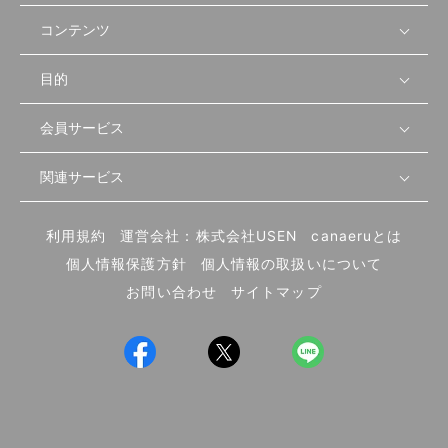
コンテンツ
目的
無料開業相談
セミナーで学ぶ
会員サービス
店舗運営
物件を探す
セミナー情報
資金・手続き
関連サービス
会員登録
先輩開業者の声
セミナー動画
首都圏
物件
メルマガ設定
記事から学ぶ
セミナー協力一覧
大阪
飲食店サクセスガイド（外部サイト）
内装・設備
利用規約
運営会社：株式会社USEN
canaeruとは
ログイン
飲食店の始め方
北海道
開業・経営に関する記事
個人情報保護方針
個人情報の取扱いについて
食材・仕入れ
業態別の開業方法
東海
編集ポリシー
お問い合わせ
サイトマップ
集客・宣伝
その他
トレンド
UIターン開業特集
飲食店開業