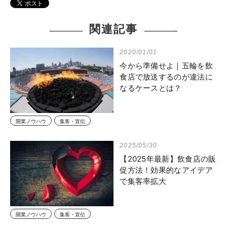
関連記事
2020/01/01
今から準備せよ｜五輪を飲
食店で放送するのが違法に
なるケースとは？
開業ノウハウ
集客・宣伝
2025/05/30
【2025年最新】飲食店の販
促方法！効果的なアイデア
で集客率拡大
開業ノウハウ
集客・宣伝