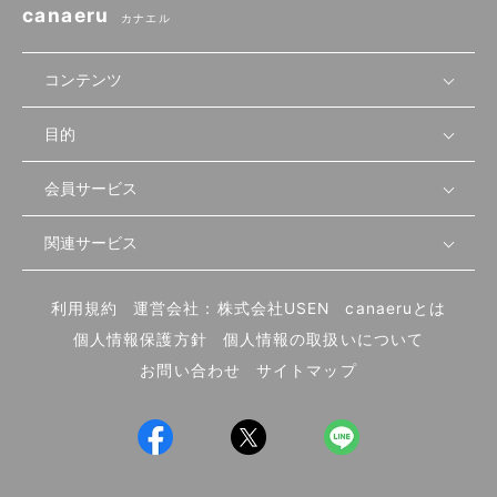
canaeru
カナエル
コンテンツ
目的
無料開業相談
セミナーで学ぶ
会員サービス
店舗運営
物件を探す
セミナー情報
資金・手続き
関連サービス
会員登録
先輩開業者の声
セミナー動画
首都圏
物件
メルマガ設定
記事から学ぶ
セミナー協力一覧
大阪
飲食店サクセスガイド（外部サイト）
内装・設備
利用規約
運営会社：株式会社USEN
canaeruとは
ログイン
飲食店の始め方
北海道
開業・経営に関する記事
個人情報保護方針
個人情報の取扱いについて
食材・仕入れ
業態別の開業方法
東海
編集ポリシー
お問い合わせ
サイトマップ
集客・宣伝
その他
トレンド
UIターン開業特集
飲食店開業