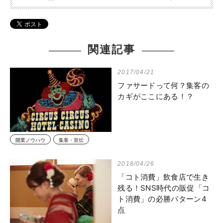
関連記事
2017/04/21
ファサードって何？集客の
カギがここにある！？
開業ノウハウ
集客・宣伝
2018/04/26
「コト消費」飲食店で生き
残る！SNS時代の販促「コ
ト消費」の必勝パターン4
点