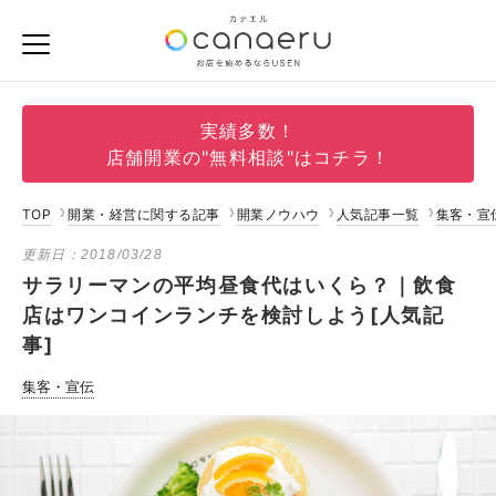
実績多数！
店舗開業の"無料相談"はコチラ！
TOP
開業・経営に関する記事
開業ノウハウ
人気記事一覧
集客・宣
更新日：
2018/03/28
サラリーマンの平均昼食代はいくら？｜飲食
店はワンコインランチを検討しよう[人気記
事]
集客・宣伝