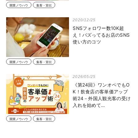
開業ノウハウ
集客・宣伝
2020/12/25
SNSフォロワー数10K超
え！バズってるお店のSNS
使い方のコツ
開業ノウハウ
集客・宣伝
2026/05/25
《第24回》ワンオペでもO
K！飲食店の客単価アップ
術24－外国人観光客の受け
入れを始めて…
開業ノウハウ
集客・宣伝