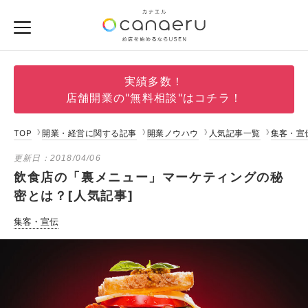
実績多数！
店舗開業の"無料相談"はコチラ！
TOP
開業・経営に関する記事
開業ノウハウ
人気記事一覧
集客・宣
更新日：
2018/04/06
飲食店の「裏メニュー」マーケティングの秘
密とは？[人気記事]
集客・宣伝