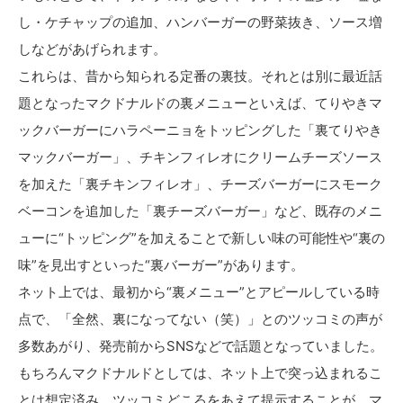
し・ケチャップの追加、ハンバーガーの野菜抜き、ソース増
しなどがあげられます。
これらは、昔から知られる定番の裏技。それとは別に最近話
題となったマクドナルドの裏メニューといえば、てりやきマ
ックバーガーにハラペーニョをトッピングした「裏てりやき
マックバーガー」、チキンフィレオにクリームチーズソース
を加えた「裏チキンフィレオ」、チーズバーガーにスモーク
ベーコンを追加した「裏チーズバーガー」など、既存のメニ
ューに“トッピング”を加えることで新しい味の可能性や“裏の
味”を見出すといった“裏バーガー”があります。
ネット上では、最初から“裏メニュー”とアピールしている時
点で、「全然、裏になってない（笑）」とのツッコミの声が
多数あがり、発売前からSNSなどで話題となっていました。
もちろんマクドナルドとしては、ネット上で突っ込まれるこ
とは想定済み。ツッコミどころをあえて提示することが、マ