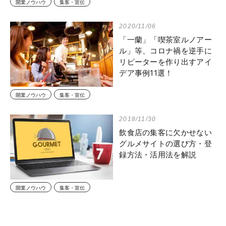
開業ノウハウ
集客・宣伝
2020/11/06
「一蘭」「喫茶室ルノアー
ル」等、コロナ禍を逆手に
リピーターを作り出すアイ
デア事例11選！
開業ノウハウ
集客・宣伝
2018/11/30
飲食店の集客に欠かせない
グルメサイトの選び方・登
録方法・活用法を解説
開業ノウハウ
集客・宣伝