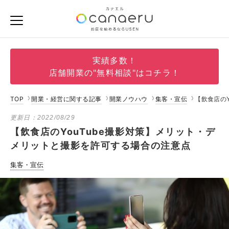
実績多数！
店舗開業の"無料相談"はコチラ！
TOP
開業・経営に関する記事
開業ノウハウ
集客・宣伝
【飲食店の
更新日：
2022/08/29
【飲食店のYouTube撮影対策】メリット・デ
メリットと撮影を許可する場合の注意点
集客・宣伝