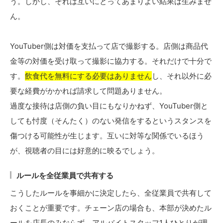
う。しかし、それは互いにとってあまりよい結果は生みませ
ん。
YouTuber側は対価を支払って店で撮影する。店側は商品代
金等の対価を受け取って撮影に協力する。それだけで十分で
す。
飲食代を無料にする必要はありません
し、それ以外に必
要な経費がかかれば請求して問題ありません。
過度な接待は店側の負い目にもなりかねず、YouTuber側と
しても忖度（そんたく）のない発信をするというスタンスを
傷つける可能性が生じます。互いに対等な関係でいるほう
が、視聴者の目には好意的に映るでしょう。
ルールを全従業員で共有する
こうしたルールを事細かに決定したら、全従業員で共有して
おくことが重要です。チェーン店の場合も、本部が決めたル
ールを店長のみならず、アルバイトスタッフ1人ひとりが理