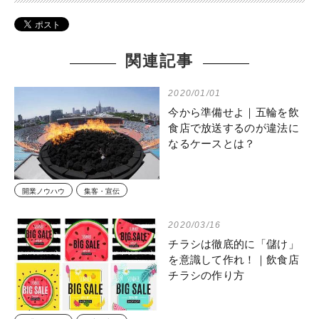
関連記事
2020/01/01
今から準備せよ｜五輪を飲
食店で放送するのが違法に
なるケースとは？
開業ノウハウ
集客・宣伝
2020/03/16
チラシは徹底的に「儲け」
を意識して作れ！｜飲食店
チラシの作り方