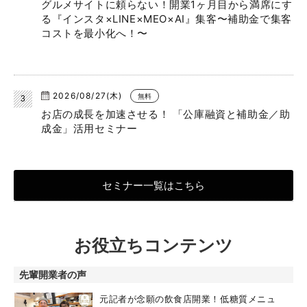
グルメサイトに頼らない！開業1ヶ月目から満席にす
る『インスタ×LINE×MEO×AI』集客〜補助金で集客
コストを最小化へ！〜
2026/08/27(木)
無料
お店の成長を加速させる！ 「公庫融資と補助金／助
成金」活用セミナー
セミナー一覧はこちら
お役立ちコンテンツ
先輩開業者の声
元記者が念願の飲食店開業！低糖質メニュ