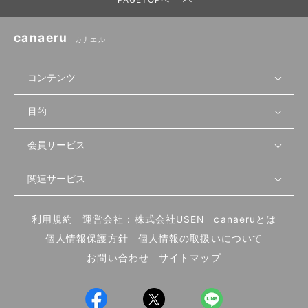
canaeru
カナエル
コンテンツ
目的
無料開業相談
セミナーで学ぶ
会員サービス
店舗運営
物件を探す
セミナー情報
資金・手続き
関連サービス
会員登録
先輩開業者の声
セミナー動画
首都圏
物件
メルマガ設定
記事から学ぶ
セミナー協力一覧
大阪
飲食店サクセスガイド（外部サイト）
内装・設備
利用規約
運営会社：株式会社USEN
canaeruとは
ログイン
飲食店の始め方
北海道
開業・経営に関する記事
個人情報保護方針
個人情報の取扱いについて
食材・仕入れ
業態別の開業方法
東海
編集ポリシー
お問い合わせ
サイトマップ
集客・宣伝
その他
トレンド
UIターン開業特集