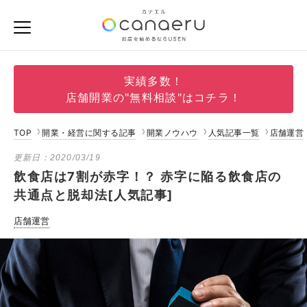
実績多数！
店舗開業の"無料相談"はコチラ！
TOP
開業・経営に関する記事
開業ノウハウ
人気記事一覧
店舗運営
更新日：
2020/03/19
飲食店は7割が赤字！？ 赤字に陥る飲食店の
共通点と脱却法[人気記事]
店舗運営