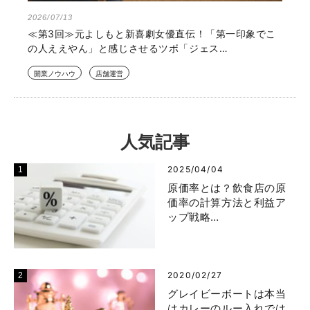
2026/07/13
≪第3回≫元よしもと新喜劇女優直伝！「第一印象でこ
の人ええやん」と感じさせるツボ「ジェス…
開業ノウハウ
店舗運営
人気記事
2025/04/04
原価率とは？飲食店の原
価率の計算方法と利益ア
ップ戦略…
2020/02/27
グレイビーボートは本当
はカレーのルー入れでは