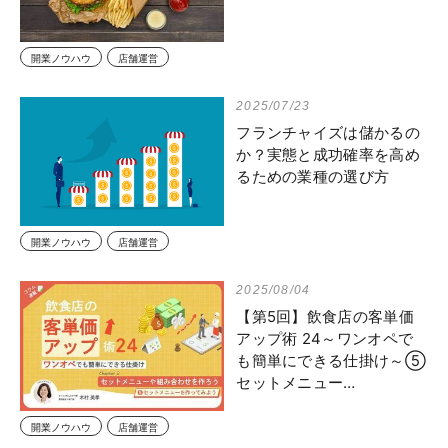
開業ノウハウ
店舗運営
2025/07/23
フランチャイズは儲かるの
か？実態と成功確率を高め
るための業種の選び方
開業ノウハウ
店舗運営
2025/08/04
【第5回】飲食店の客単価
アップ術 24～ワンオペで
も簡単にできる仕掛け～⑤
セットメニュー…
開業ノウハウ
店舗運営