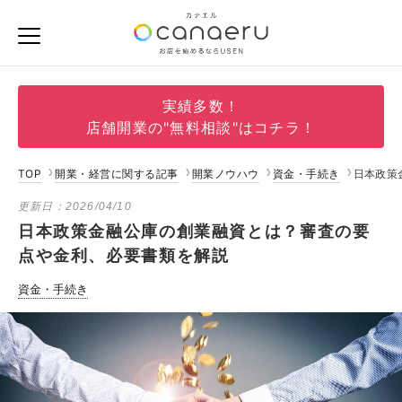
実績多数！
店舗開業の"無料相談"はコチラ！
TOP
開業・経営に関する記事
開業ノウハウ
資金・手続き
日本政策
更新日：
2026/04/10
日本政策金融公庫の創業融資とは？審査の要
点や金利、必要書類を解説
資金・手続き