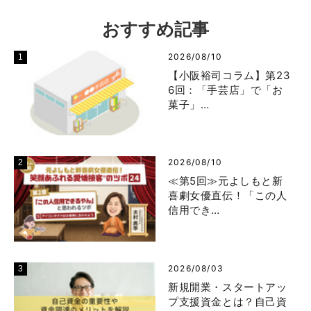
おすすめ記事
2026/08/10
【小阪裕司コラム】第23
6回：「手芸店」で「お
菓子」…
2026/08/10
≪第5回≫元よしもと新
喜劇女優直伝！「この人
信用でき…
2026/08/03
新規開業・スタートアッ
プ支援資金とは？自己資