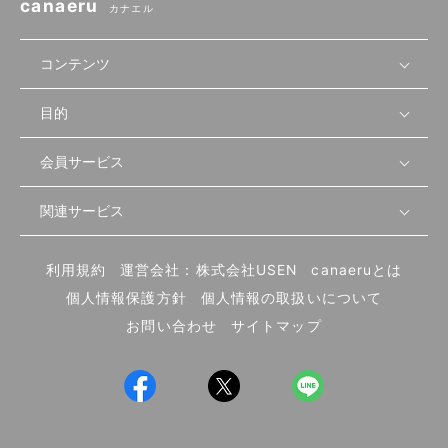
canaeru
カナエル
コンテンツ
目的
無料開業相談
セミナーで学ぶ
会員サービス
店舗運営
物件を探す
セミナー情報
資金・手続き
関連サービス
会員登録
先輩開業者の声
セミナー動画
首都圏
物件
メルマガ設定
記事から学ぶ
セミナー協力一覧
大阪
飲食店サクセスガイド（外部サイト）
内装・設備
利用規約
運営会社：株式会社USEN
canaeruとは
ログイン
飲食店の始め方
北海道
開業・経営に関する記事
個人情報保護方針
個人情報の取扱いについて
食材・仕入れ
業態別の開業方法
東海
編集ポリシー
お問い合わせ
サイトマップ
集客・宣伝
その他
トレンド
UIターン開業特集
飲食店開業