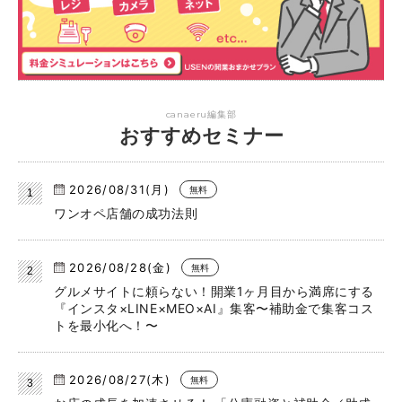
canaeru編集部
おすすめセミナー
2026/08/31(月)
無料
ワンオペ店舗の成功法則
2026/08/28(金)
無料
グルメサイトに頼らない！開業1ヶ月目から満席にする
『インスタ×LINE×MEO×AI』集客〜補助金で集客コス
トを最小化へ！〜
2026/08/27(木)
無料