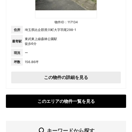
物件ID：117134
住所
埼玉県比企郡滑川町大字羽尾298-1
東武東上線森林公園駅
最寄駅
徒歩6分
現況
ー
坪数
156.86坪
この物件の詳細を見る
このエリアの物件一覧を見る
キーワードから探す