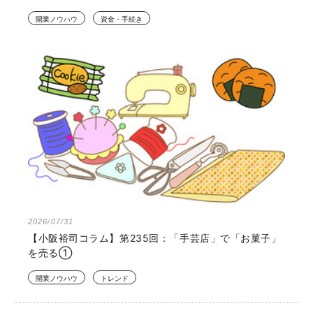
開業ノウハウ
資金・手続き
2026/07/31
【小阪裕司コラム】第235回：「手芸店」で「お菓子」
を売る①
開業ノウハウ
トレンド