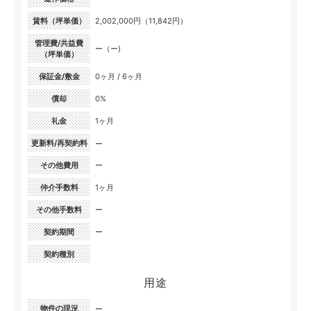
賃料（坪単価）
2,002,000円（11,842円）
管理費/共益費
ー（ー)
（坪単価）
保証金/敷金
0ヶ月 / 6ヶ月
償却
0%
礼金
1ヶ月
更新料/再契約料
ー
その他費用
ー
仲介手数料
1ヶ月
その他手数料
ー
契約期間
ー
契約種別
用途
物件の現況
ー