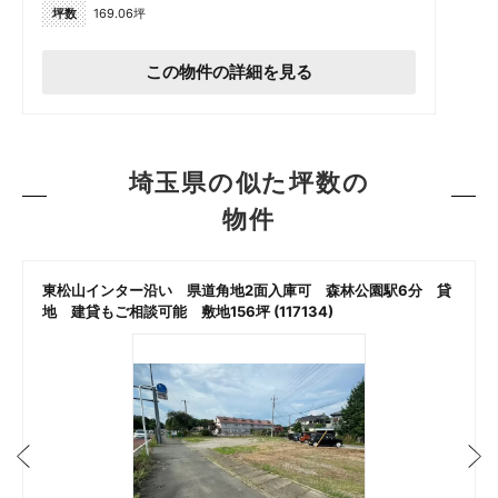
坪数
169.06坪
この物件の詳細を見る
埼玉県の似た坪数の
物件
東松山インター沿い 県道角地2面入庫可 森林公園駅6分 貸
地 建貸もご相談可能 敷地156坪 (117134)