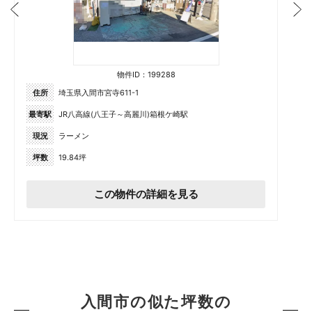
物件ID：199288
住所
埼玉県入間市宮寺611-1
最寄駅
JR八高線(八王子～高麗川)箱根ケ崎駅
現況
ラーメン
坪数
19.84坪
この物件の詳細を見る
入間市の似た坪数の