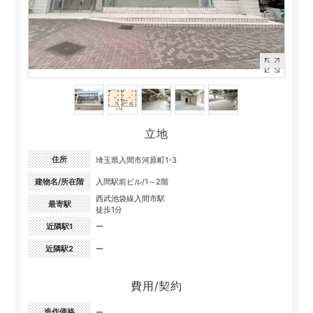
立地
住所
埼玉県入間市河原町1-3
建物名/所在階
入間駅前ビル/1～2階
西武池袋線入間市駅
最寄駅
徒歩1分
近隣駅1
ー
近隣駅2
ー
費用/契約
造作価格
ー