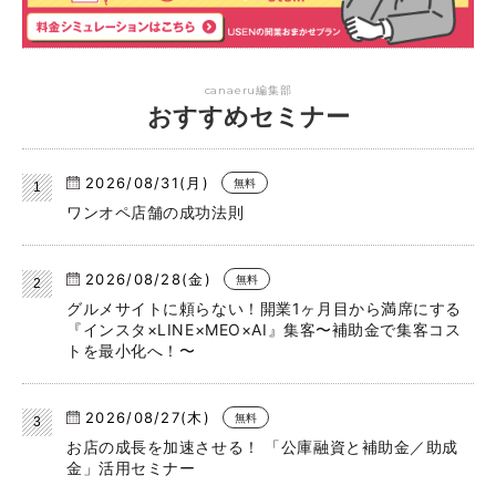
canaeru編集部
おすすめセミナー
2026/08/31(月)
無料
ワンオペ店舗の成功法則
2026/08/28(金)
無料
グルメサイトに頼らない！開業1ヶ月目から満席にする
『インスタ×LINE×MEO×AI』集客〜補助金で集客コス
トを最小化へ！〜
2026/08/27(木)
無料
お店の成長を加速させる！ 「公庫融資と補助金／助成
金」活用セミナー