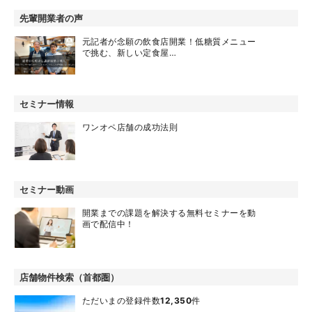
先輩開業者の声
元記者が念願の飲食店開業！低糖質メニュー
で挑む、新しい定食屋…
セミナー情報
ワンオペ店舗の成功法則
セミナー動画
開業までの課題を解決する無料セミナーを動
画で配信中！
店舗物件検索（首都圏）
ただいまの登録件数
12,350
件