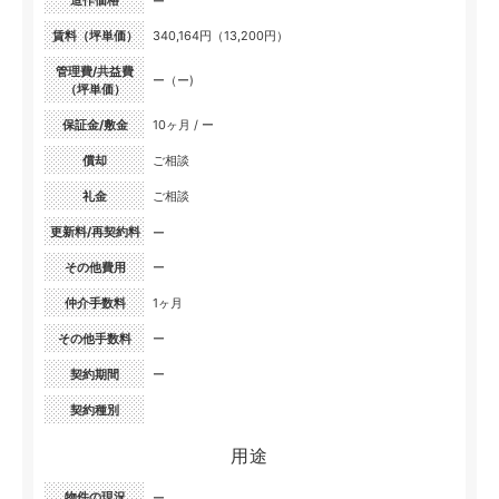
造作価格
ー
賃料（坪単価）
340,164円（13,200円）
管理費/共益費
ー（ー)
（坪単価）
保証金/敷金
10ヶ月 / ー
償却
ご相談
礼金
ご相談
更新料/再契約料
ー
その他費用
ー
仲介手数料
1ヶ月
その他手数料
ー
契約期間
ー
契約種別
用途
物件の現況
ー