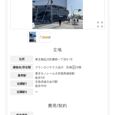
立地
住所
東京都品川区勝島一丁目5-13
建物名/所在階
グランロジテラス品川 区画④/2階
東京モノレール大井競馬場前駅
最寄駅
徒歩1分
京急本線立会川駅
近隣駅1
徒歩10分
近隣駅2
ー
費用/契約