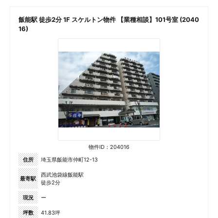
飯能駅 徒歩2分 1F スケルトン物件 【業種相談】101号室 (2040
16)
物件ID：204016
住所
埼玉県飯能市仲町12-13
西武池袋線飯能駅
最寄駅
徒歩2分
現況
ー
坪数
41.83坪