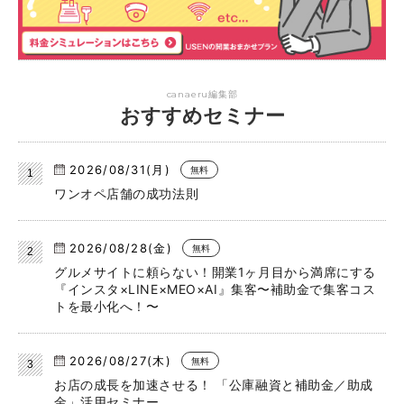
canaeru編集部
おすすめセミナー
2026/08/31(月)
無料
ワンオペ店舗の成功法則
2026/08/28(金)
無料
グルメサイトに頼らない！開業1ヶ月目から満席にする
『インスタ×LINE×MEO×AI』集客〜補助金で集客コス
トを最小化へ！〜
2026/08/27(木)
無料
お店の成長を加速させる！ 「公庫融資と補助金／助成
金」活用セミナー