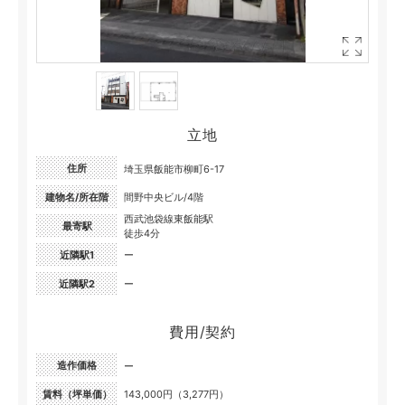
立地
住所
埼玉県飯能市柳町6-17
建物名/所在階
間野中央ビル/4階
西武池袋線東飯能駅
最寄駅
徒歩4分
近隣駅1
ー
近隣駅2
ー
費用/契約
造作価格
ー
賃料（坪単価）
143,000円（3,277円）