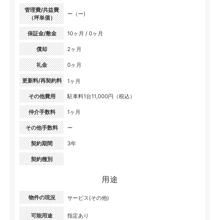
管理費/共益費
ー（ー)
（坪単価）
保証金/敷金
10ヶ月 / 0ヶ月
償却
2ヶ月
礼金
0ヶ月
更新料/再契約料
1ヶ月
その他費用
駐車料1台11,000円（税込）
仲介手数料
1ヶ月
その他手数料
ー
契約期間
3年
契約種別
用途
物件の現況
サービス(その他)
可能用途
指定あり