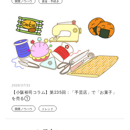
開業ノウハウ
資金・手続き
2026/07/31
【小阪裕司コラム】第235回：「手芸店」で「お菓子」
を売る①
開業ノウハウ
トレンド