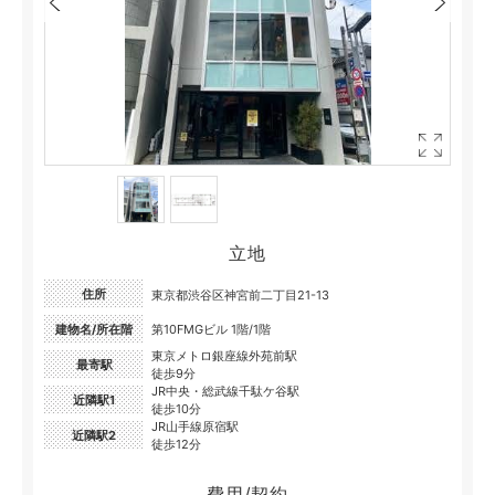
立地
住所
東京都渋谷区神宮前二丁目21-13
建物名/所在階
第10FMGビル 1階/1階
東京メトロ銀座線外苑前駅
最寄駅
徒歩9分
JR中央・総武線千駄ケ谷駅
近隣駅1
徒歩10分
JR山手線原宿駅
近隣駅2
徒歩12分
費用/契約