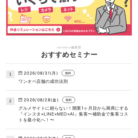
canaeru編集部
おすすめセミナー
2026/08/31(月)
無料
ワンオペ店舗の成功法則
2026/08/28(金)
無料
グルメサイトに頼らない！開業1ヶ月目から満席にする
『インスタ×LINE×MEO×AI』集客〜補助金で集客コス
トを最小化へ！〜