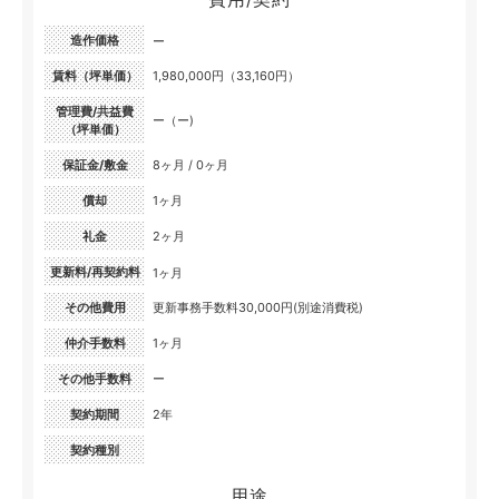
造作価格
ー
賃料（坪単価）
1,980,000円（33,160円）
管理費/共益費
ー（ー)
（坪単価）
保証金/敷金
8ヶ月 / 0ヶ月
償却
1ヶ月
礼金
2ヶ月
更新料/再契約料
1ヶ月
その他費用
更新事務手数料30,000円(別途消費税)
仲介手数料
1ヶ月
その他手数料
ー
契約期間
2年
契約種別
用途