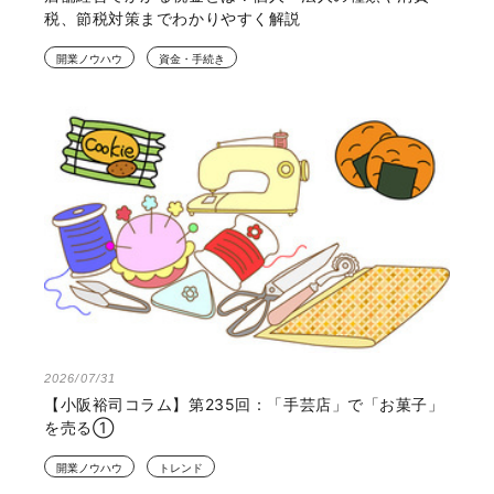
税、節税対策までわかりやすく解説
開業ノウハウ
資金・手続き
2026/07/31
【小阪裕司コラム】第235回：「手芸店」で「お菓子」
を売る①
開業ノウハウ
トレンド