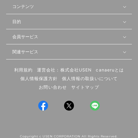
コンテンツ
目的
無料開業相談
セミナーで学ぶ
会員サービス
店舗運営
物件を探す
セミナー情報
資金・手続き
関連サービス
会員登録
先輩開業者の声
セミナー動画
首都圏
物件
メルマガ設定
記事から学ぶ
セミナー協力一覧
大阪
飲食店サクセスガイド（外部サイト）
内装・設備
利用規約
運営会社：株式会社USEN
canaeruとは
ログイン
飲食店の始め方
北海道
開業・経営に関する記事
個人情報保護方針
個人情報の取扱いについて
食材・仕入れ
業態別の開業方法
東海
編集ポリシー
お問い合わせ
サイトマップ
集客・宣伝
その他
トレンド
UIターン開業特集
飲食店開業
Copyright c USEN CORPORATION All Rights Reserved.