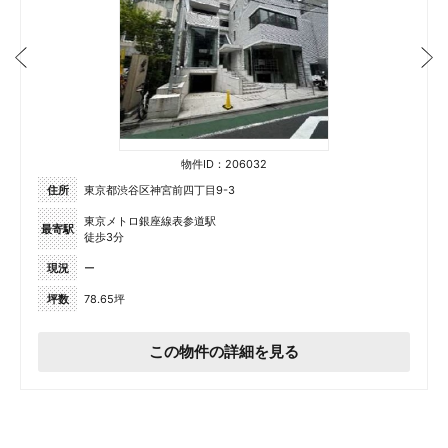
物件ID：206032
住所
東京都渋谷区神宮前四丁目9-3
東京メトロ銀座線表参道駅
最寄駅
徒歩3分
現況
ー
坪数
78.65坪
この物件の詳細を見る