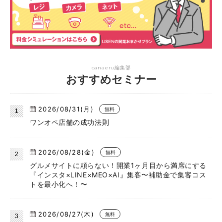
canaeru編集部
おすすめセミナー
2026/08/31(月)
無料
ワンオペ店舗の成功法則
2026/08/28(金)
無料
グルメサイトに頼らない！開業1ヶ月目から満席にする
『インスタ×LINE×MEO×AI』集客〜補助金で集客コス
トを最小化へ！〜
2026/08/27(木)
無料