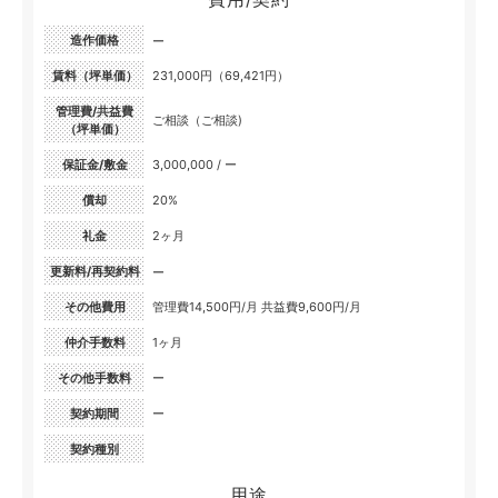
造作価格
ー
賃料（坪単価）
231,000円（69,421円）
管理費/共益費
ご相談（ご相談)
（坪単価）
保証金/敷金
3,000,000 / ー
償却
20%
礼金
2ヶ月
更新料/再契約料
ー
その他費用
管理費14,500円/月 共益費9,600円/月
仲介手数料
1ヶ月
その他手数料
ー
契約期間
ー
契約種別
用途