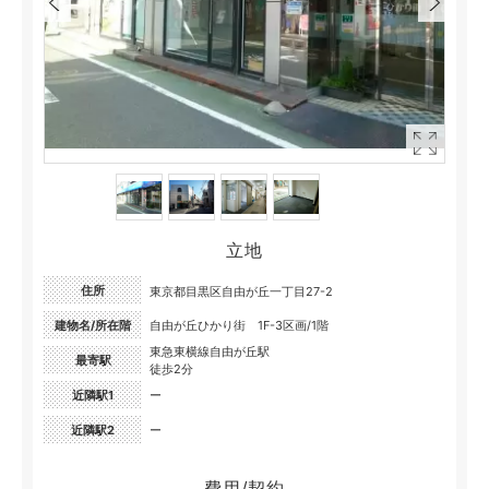
立地
住所
東京都目黒区自由が丘一丁目27-2
建物名/所在階
自由が丘ひかり街 1F-3区画/1階
東急東横線自由が丘駅
最寄駅
徒歩2分
近隣駅1
ー
近隣駅2
ー
費用/契約