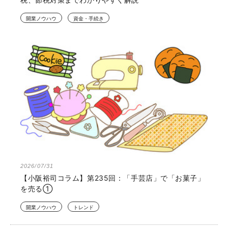
開業ノウハウ
資金・手続き
2026/07/31
【小阪裕司コラム】第235回：「手芸店」で「お菓子」
を売る①
開業ノウハウ
トレンド