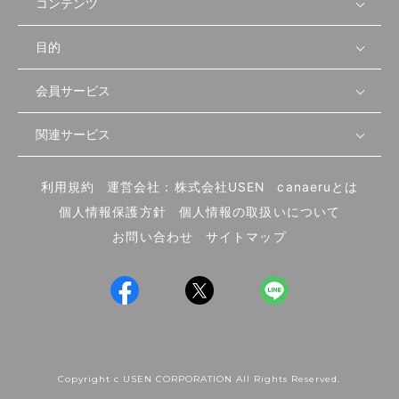
コンテンツ
目的
無料開業相談
セミナーで学ぶ
会員サービス
店舗運営
物件を探す
セミナー情報
資金・手続き
関連サービス
会員登録
先輩開業者の声
セミナー動画
首都圏
物件
メルマガ設定
記事から学ぶ
セミナー協力一覧
大阪
飲食店サクセスガイド（外部サイト）
内装・設備
利用規約
運営会社：株式会社USEN
canaeruとは
ログイン
飲食店の始め方
北海道
開業・経営に関する記事
個人情報保護方針
個人情報の取扱いについて
食材・仕入れ
業態別の開業方法
東海
編集ポリシー
お問い合わせ
サイトマップ
集客・宣伝
その他
トレンド
UIターン開業特集
飲食店開業
Copyright c USEN CORPORATION All Rights Reserved.