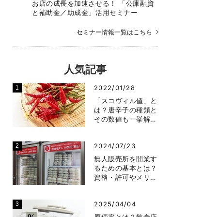
お店の成長を加速させる！ 「公庫融資
と補助金／助成金」活用セミナー
セミナー情報一覧はこちら
人気記事
2022/01/28
「スコヴィル値」と
は？唐辛子の種類と
その数値も一挙解…
2024/07/23
無人販売所を開業す
るための基本とは？
資格・許可やメリ…
2025/04/04
原価率とは？飲食店