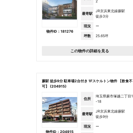
2
JR京浜東北線蕨駅
最寄駅
徒歩3分
現況
ー
物件ID：181276
坪数
25.65坪
この物件の詳細を見る
蕨駅 徒歩9分 駐車場2台付き 1Fスケルトン物件 【飲食不
可】 (204915)
埼玉県蕨市塚越二丁目1
住所
-18
JR京浜東北線蕨駅
最寄駅
徒歩9分
現況
ー
物件ID：204915