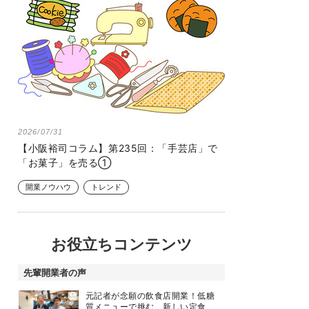
2026/07/31
【小阪裕司コラム】第235回：「手芸店」で
「お菓子」を売る①
開業ノウハウ
トレンド
お役立ちコンテンツ
先輩開業者の声
元記者が念願の飲食店開業！低糖
質メニューで挑む、新しい定食