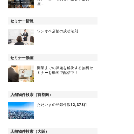
屋…
セミナー情報
ワンオペ店舗の成功法則
セミナー動画
開業までの課題を解決する無料セ
ミナーを動画で配信中！
店舗物件検索（首都圏）
ただいまの登録件数
12,373
件
店舗物件検索（大阪）