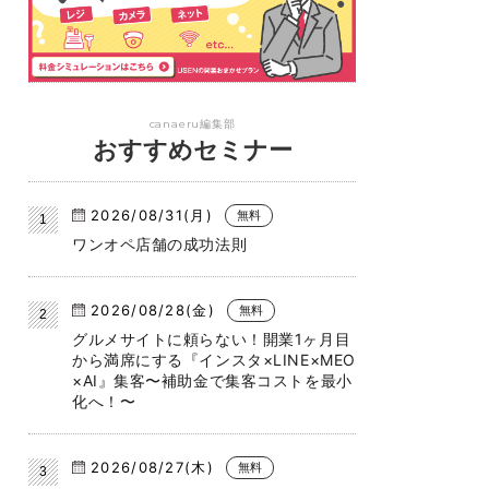
canaeru編集部
おすすめセミナー
2026/08/31(月)
無料
ワンオペ店舗の成功法則
2026/08/28(金)
無料
グルメサイトに頼らない！開業1ヶ月目
から満席にする『インスタ×LINE×MEO
×AI』集客〜補助金で集客コストを最小
化へ！〜
2026/08/27(木)
無料