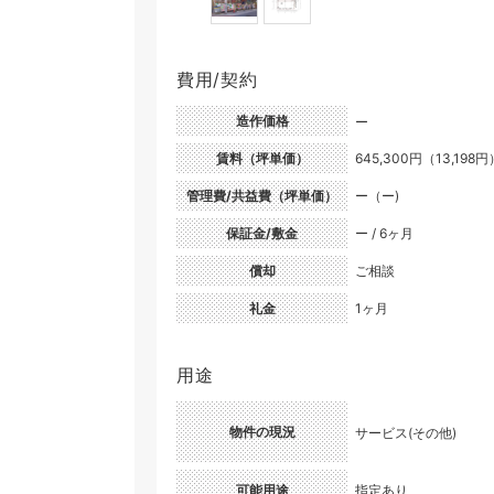
費用/契約
造作価格
ー
賃料（坪単価）
645,300円（13,198円
管理費/共益費（坪単価）
ー（ー)
保証金/敷金
ー / 6ヶ月
償却
ご相談
礼金
1ヶ月
用途
物件の現況
サービス(その他)
可能用途
指定あり