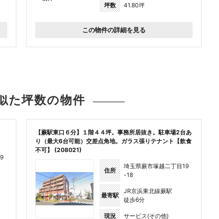
坪数
41.80坪
この物件の詳細を見る
似た坪数の
物件
【蕨駅東口６分】１階４４坪。事務所居抜き。駐車場2台あ
り（最大6台可能）交差点角地。ガラス張りテナント【飲食
不可】 (208021)
9
埼玉県蕨市塚越二丁目19
住所
-18
JR京浜東北線蕨駅
最寄駅
徒歩6分
現況
サービス(その他)