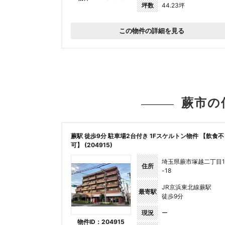
坪数
44.23坪
この物件の詳細を見る
蕨市の
蕨駅 徒歩9分 駐車場2台付き 1Fスケルトン物件 【飲食不
可】 (204915)
埼玉県蕨市塚越二丁目1
住所
-18
JR京浜東北線蕨駅
最寄駅
徒歩9分
現況
ー
物件ID：204915