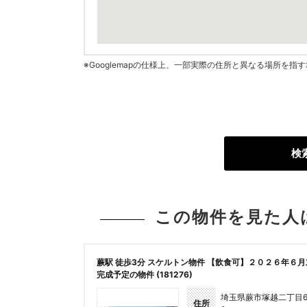
※Googlemapの仕様上、一部実際の住所と異なる場所を
検
この物件を見た人
蕨駅 徒歩3分 スケルトン物件 【飲食可】２０２６年６月
完成予定の物件 (181276)
埼玉県蕨市塚越二丁目6
住所