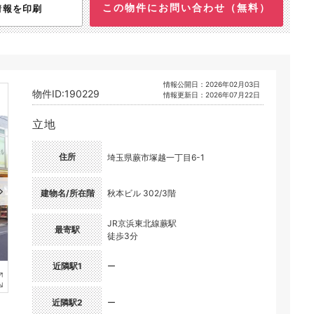
この物件にお問い合わせ（無料）
情報を印刷
情報公開日：2026年02月03日
物件ID:190229
情報更新日：2026年07月22日
立地
住所
埼玉県蕨市塚越一丁目6-1
建物名/所在階
秋本ビル 302/3階
JR京浜東北線蕨駅
最寄駅
徒歩3分
近隣駅1
ー
近隣駅2
ー