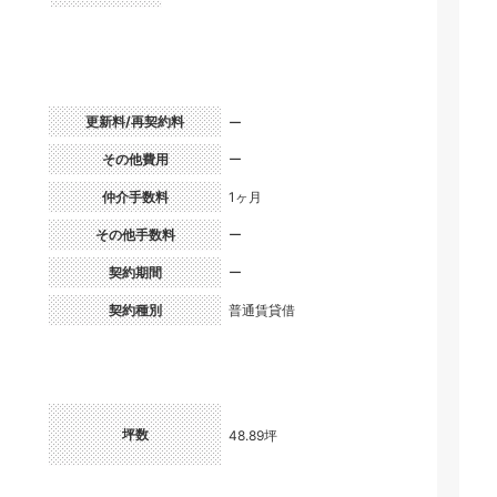
更新料/再契約料
ー
）
その他費用
ー
仲介手数料
1ヶ月
その他手数料
ー
契約期間
ー
契約種別
普通賃貸借
坪数
48.89坪