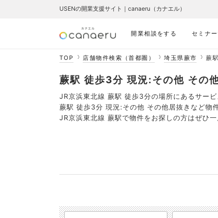
USENの開業支援サイト｜canaeru（カナエル）
開業相談をする
セミナー
TOP
店舗物件検索（首都圏）
埼玉県蕨市
蕨駅
蕨駅 徒歩3分 現況:その他 その
JR京浜東北線 蕨駅 徒歩3分の場所にあるサー
蕨駅 徒歩3分 現況:その他 その他居抜きなど
JR京浜東北線 蕨駅で物件をお探しの方はぜひ