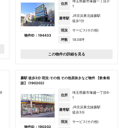
埼玉県蕨市塚越一丁目3-
住所
1
JR京浜東北線蕨駅
最寄駅
徒歩1分
現況
サービス(その他)
物件ID：194433
坪数
18.08坪
この物件の詳細を見る
蕨駅 徒歩3分 現況:その他 その他居抜きなど物件 【飲食相
談】 (190202)
9
埼玉県蕨市塚越一丁目6-
住所
1
JR京浜東北線蕨駅
最寄駅
徒歩3分
現況
サービス(その他)
物件ID：190202