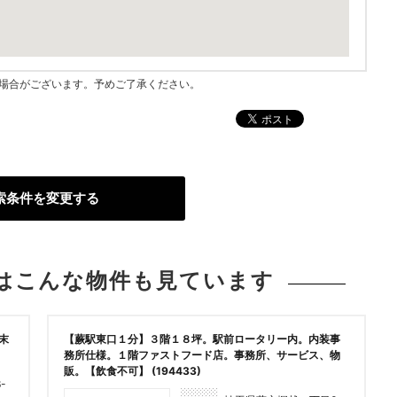
指す場合がございます。予めご了承ください。
索条件を変更する
は
こんな物件も見ています
末
【蕨駅東口１分】３階１８坪。駅前ロータリー内。内装事
務所仕様。１階ファストフード店。事務所、サービス、物
販。【飲食不可】 (194433)
-