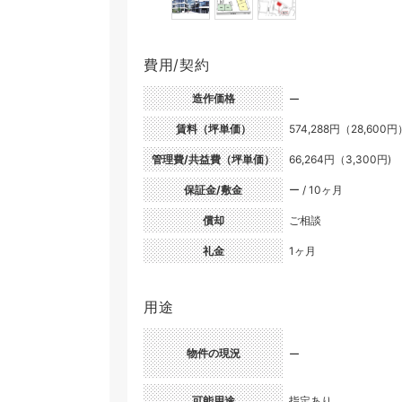
費用/契約
造作価格
ー
賃料（坪単価）
574,288円（28,600円
管理費/共益費（坪単価）
66,264円（3,300円)
保証金/敷金
ー / 10ヶ月
償却
ご相談
礼金
1ヶ月
用途
物件の現況
ー
可能用途
指定あり