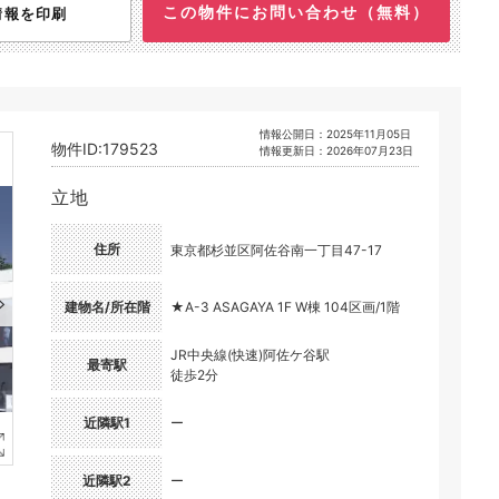
この物件にお問い合わせ（無料）
情報を印刷
情報公開日：2025年11月05日
物件ID:179523
情報更新日：2026年07月23日
立地
住所
東京都杉並区阿佐谷南一丁目47-17
建物名/所在階
★A-3 ASAGAYA 1F W棟 104区画/1階
JR中央線(快速)阿佐ケ谷駅
最寄駅
徒歩2分
近隣駅1
ー
近隣駅2
ー