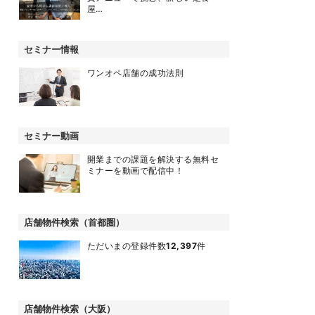
屋…
セミナー情報
ワンオペ店舗の成功法則
セミナー動画
開業までの課題を解決する無料セ
ミナーを動画で配信中！
店舗物件検索（首都圏）
ただいまの登録件数
12,397
件
店舗物件検索（大阪）