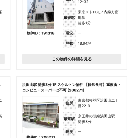
12-32
窪
東京メトロ丸ノ内線方南
最寄駅
町駅
徒歩1分
物件ID：191318
現況
ー
坪数
18.94坪
この物件の詳細を見る
他
浜田山駅 徒歩3分 1F スケルトン物件 【軽飲食可】重飲食・
コンビニ・スーパーは不可 (206271)
二
東京都杉並区浜田山二丁
住所
目22-9
高
京王井の頭線浜田山駅
最寄駅
徒歩3分
現況
ー
物件ID：206271