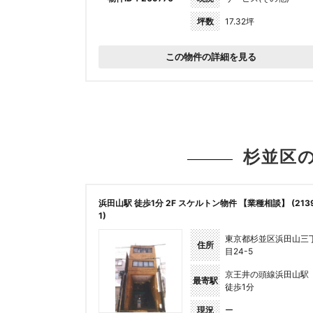
坪数
17.32坪
この物件の詳細を見る
杉並区
浜田山駅 徒歩1分 2F スケルトン物件 【業種相談】 (213
1)
東京都杉並区浜田山三
住所
目24-5
京王井の頭線浜田山駅
最寄駅
徒歩1分
現況
ー