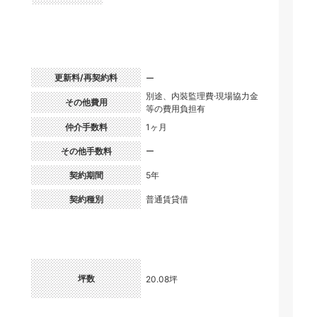
更新料/再契約料
ー
別途、内裝監理費·現場協力金
）
その他費用
等の費用負担有
仲介手数料
1ヶ月
その他手数料
ー
契約期間
5年
契約種別
普通賃貸借
坪数
20.08坪