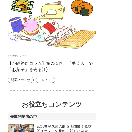
2026/07/31
【小阪裕司コラム】第235回：「手芸店」で
「お菓子」を売る①
開業ノウハウ
トレンド
お役立ちコンテンツ
先輩開業者の声
元記者が念願の飲食店開業！低糖
質メニューで挑む、新しい定食