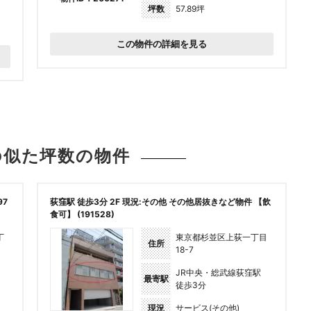
坪数
57.89坪
この物件の詳細を見る
の似た坪数の
物件
97
荻窪駅 徒歩3分 2F 現況:その他 その他居抜きなど物件 【飲
食可】 (191528)
丁
東京都杉並区上荻一丁目
住所
18-7
JR中央・総武線荻窪駅
最寄駅
徒歩3分
現況
サービス(その他)