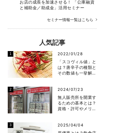
お店の成長を加速させる！ 「公庫融資
と補助金／助成金」活用セミナー
セミナー情報一覧はこちら
人気記事
2022/01/28
「スコヴィル値」と
は？唐辛子の種類と
その数値も一挙解…
2024/07/23
無人販売所を開業す
るための基本とは？
資格・許可やメリ…
2025/04/04
原価率とは？飲食店