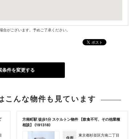
指す場合がございます。予めご了承ください。
索条件を変更する
は
こんな物件も見ています
ビ
方南町駅 徒歩1分 スケルトン物件 【飲食不可、その他業種
相談】 (191318)
目
東京都杉並区方南二丁目
住所