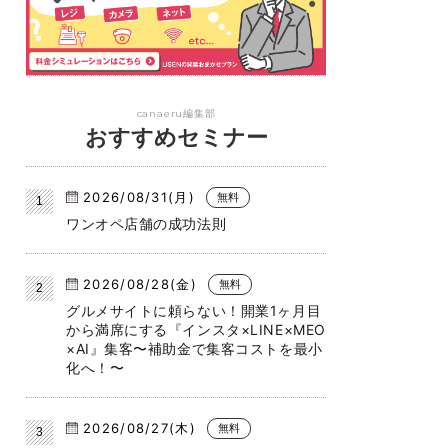
canaeru編集部
おすすめセミナー
2026/08/31(月)
無料
ワンオペ店舗の成功法則
2026/08/28(金)
無料
グルメサイトに頼らない！開業1ヶ月目
から満席にする『インスタ×LINE×MEO
×AI』集客〜補助金で集客コストを最小
化へ！〜
2026/08/27(木)
無料