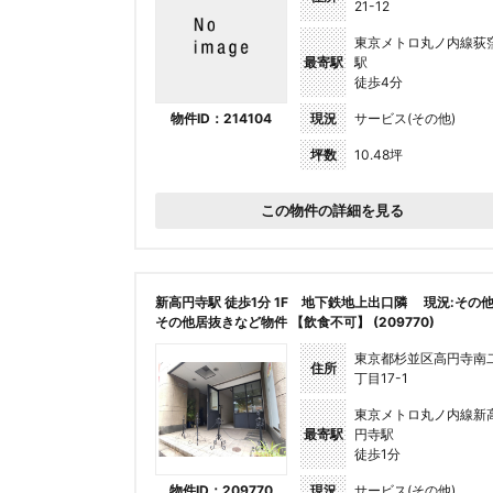
21-12
東京メトロ丸ノ内線荻
最寄駅
駅
徒歩4分
物件ID：214104
現況
サービス(その他)
坪数
10.48坪
この物件の詳細を見る
新高円寺駅 徒歩1分 1F 地下鉄地上出口隣 現況:その
その他居抜きなど物件 【飲食不可】 (209770)
東京都杉並区高円寺南
住所
丁目17-1
東京メトロ丸ノ内線新
最寄駅
円寺駅
徒歩1分
物件ID：209770
現況
サービス(その他)