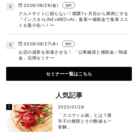
2026/08/28(金)
無料
グルメサイトに頼らない！開業1ヶ月目から満席にする
『インスタ×LINE×MEO×AI』集客〜補助金で集客コス
トを最小化へ！〜
2026/08/27(木)
無料
お店の成長を加速させる！ 「公庫融資と補助金／助成
金」活用セミナー
セミナー一覧はこちら
人気記事
2022/01/28
「スコヴィル値」とは？唐
辛子の種類とその数値も一
挙解…