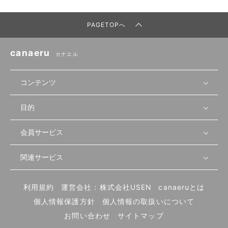
PAGETOPへ
canaeru
カナエル
コンテンツ
目的
無料開業相談
セミナーで学ぶ
会員サービス
店舗運営
物件を探す
セミナー情報
資金・手続き
関連サービス
会員登録
先輩開業者の声
セミナー動画
首都圏
物件
メルマガ設定
記事から学ぶ
セミナー協力一覧
大阪
飲食店サクセスガイド（外部サイト）
内装・設備
利用規約
運営会社：株式会社USEN
canaeruとは
ログイン
飲食店の始め方
北海道
開業・経営に関する記事
個人情報保護方針
個人情報の取扱いについて
食材・仕入れ
業態別の開業方法
東海
編集ポリシー
お問い合わせ
サイトマップ
集客・宣伝