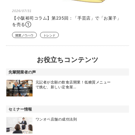
2026/07/31
【小阪裕司コラム】第235回：「手芸店」で「お菓子」
を売る①
開業ノウハウ
トレンド
お役立ちコンテンツ
先輩開業者の声
元記者が念願の飲食店開業！低糖質メニュー
で挑む、新しい定食屋…
セミナー情報
ワンオペ店舗の成功法則