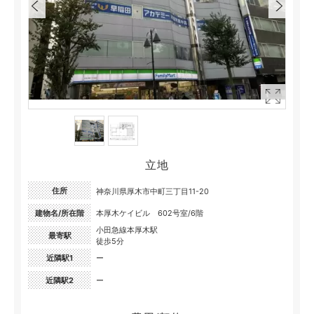
立地
住所
神奈川県厚木市中町三丁目11-20
建物名/所在階
本厚木ケイビル 602号室/6階
小田急線本厚木駅
最寄駅
徒歩5分
近隣駅1
ー
近隣駅2
ー