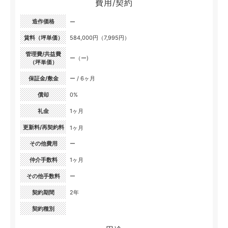
費用/契約
造作価格
ー
賃料（坪単価）
584,000円（7,995円）
管理費/共益費
ー（ー)
（坪単価）
保証金/敷金
ー / 6ヶ月
償却
0%
礼金
1ヶ月
更新料/再契約料
1ヶ月
その他費用
ー
仲介手数料
1ヶ月
その他手数料
ー
契約期間
2年
契約種別