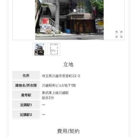
立地
住所
埼玉県川越市菅原町22-2
建物名/所在階
川越昭和ビルⅠ/地下1階
東武東上線川越駅
最寄駅
徒歩2分
近隣駅1
ー
近隣駅2
ー
費用/契約