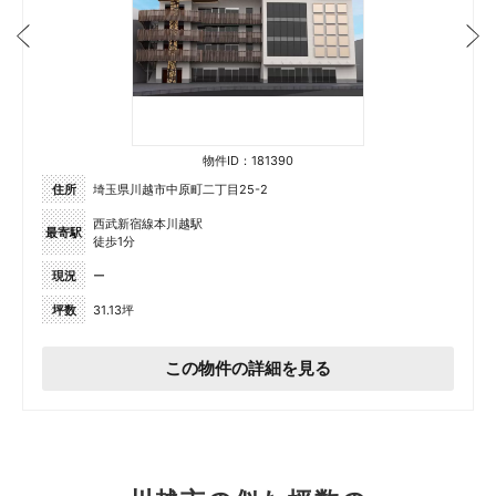
物件ID：181390
住所
埼玉県川越市中原町二丁目25-2
西武新宿線本川越駅
最寄駅
徒歩1分
現況
ー
坪数
31.13坪
この物件の詳細を見る