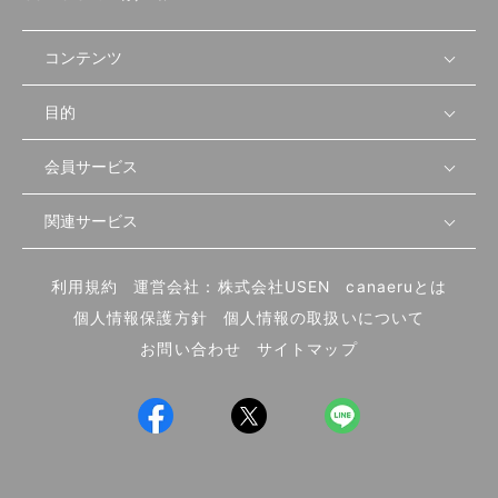
コンテンツ
目的
無料開業相談
セミナーで学ぶ
会員サービス
店舗運営
物件を探す
セミナー情報
資金・手続き
関連サービス
会員登録
先輩開業者の声
セミナー動画
首都圏
物件
メルマガ設定
記事から学ぶ
セミナー協力一覧
大阪
飲食店サクセスガイド（外部サイト）
内装・設備
利用規約
運営会社：株式会社USEN
canaeruとは
ログイン
飲食店の始め方
北海道
開業・経営に関する記事
個人情報保護方針
個人情報の取扱いについて
食材・仕入れ
業態別の開業方法
東海
編集ポリシー
お問い合わせ
サイトマップ
集客・宣伝
その他
トレンド
UIターン開業特集
飲食店開業