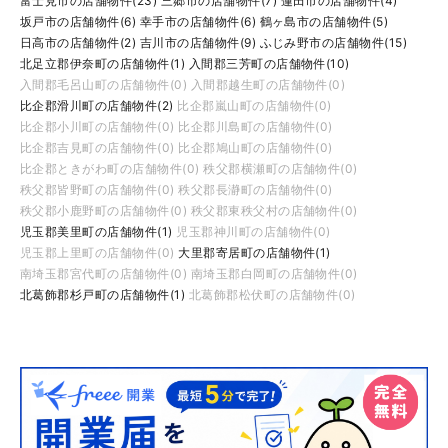
富士見市の店舗物件(23)
三郷市の店舗物件(7)
蓮田市の店舗物件(4)
坂戸市の店舗物件(6)
幸手市の店舗物件(6)
鶴ヶ島市の店舗物件(5)
日高市の店舗物件(2)
吉川市の店舗物件(9)
ふじみ野市の店舗物件(15)
北足立郡伊奈町の店舗物件(1)
入間郡三芳町の店舗物件(10)
入間郡毛呂山町の店舗物件(0)
入間郡越生町の店舗物件(0)
比企郡滑川町の店舗物件(2)
比企郡嵐山町の店舗物件(0)
比企郡小川町の店舗物件(0)
比企郡川島町の店舗物件(0)
比企郡吉見町の店舗物件(0)
比企郡鳩山町の店舗物件(0)
比企郡ときがわ町の店舗物件(0)
秩父郡横瀬町の店舗物件(0)
秩父郡皆野町の店舗物件(0)
秩父郡長瀞町の店舗物件(0)
秩父郡小鹿野町の店舗物件(0)
秩父郡東秩父村の店舗物件(0)
児玉郡美里町の店舗物件(1)
児玉郡神川町の店舗物件(0)
児玉郡上里町の店舗物件(0)
大里郡寄居町の店舗物件(1)
南埼玉郡宮代町の店舗物件(0)
南埼玉郡白岡町の店舗物件(0)
北葛飾郡杉戸町の店舗物件(1)
北葛飾郡松伏町の店舗物件(0)