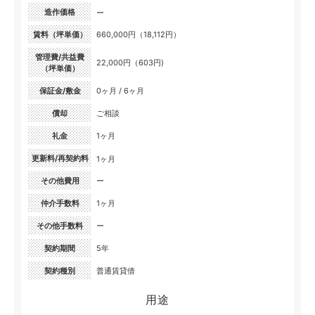
造作価格
ー
賃料（坪単価）
660,000円（18,112円）
管理費/共益費
22,000円（603円)
（坪単価）
保証金/敷金
0ヶ月 / 6ヶ月
償却
ご相談
礼金
1ヶ月
更新料/再契約料
1ヶ月
その他費用
ー
仲介手数料
1ヶ月
その他手数料
ー
契約期間
5年
契約種別
普通賃貸借
用途