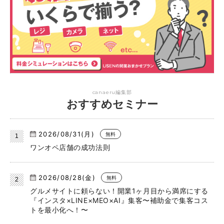
canaeru編集部
おすすめセミナー
2026/08/31(月)
無料
ワンオペ店舗の成功法則
2026/08/28(金)
無料
グルメサイトに頼らない！開業1ヶ月目から満席にする
『インスタ×LINE×MEO×AI』集客〜補助金で集客コス
トを最小化へ！〜