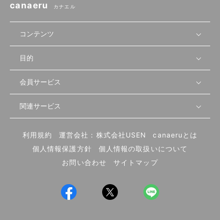
canaeru
カナエル
コンテンツ
目的
無料開業相談
セミナーで学ぶ
会員サービス
店舗運営
物件を探す
セミナー情報
資金・手続き
関連サービス
会員登録
先輩開業者の声
セミナー動画
首都圏
物件
メルマガ設定
記事から学ぶ
セミナー協力一覧
大阪
飲食店サクセスガイド（外部サイト）
内装・設備
利用規約
運営会社：株式会社USEN
canaeruとは
ログイン
飲食店の始め方
北海道
開業・経営に関する記事
個人情報保護方針
個人情報の取扱いについて
食材・仕入れ
業態別の開業方法
東海
編集ポリシー
お問い合わせ
サイトマップ
集客・宣伝
その他
トレンド
UIターン開業特集
飲食店開業