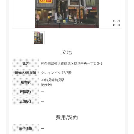
立地
住所
神奈川県横浜市鶴見区鶴見中央一丁目3-3
建物名/所在階
クレインビル 7F/7階
JR鶴見線鶴見駅
最寄駅
徒歩1分
近隣駅1
ー
近隣駅2
ー
費用/契約
造作価格
ー