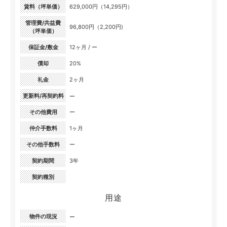
賃料（坪単価）
629,000円（14,295円）
管理費/共益費
96,800円（2,200円)
（坪単価）
保証金/敷金
12ヶ月 / ー
償却
20%
礼金
2ヶ月
更新料/再契約料
ー
その他費用
ー
仲介手数料
1ヶ月
その他手数料
ー
契約期間
3年
契約種別
用途
物件の現況
ー