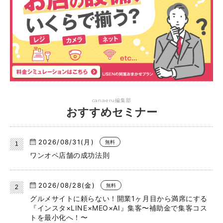
canaeru編集部
おすすめセミナー
2026/08/31(月)
無料
ワンオペ店舗の成功法則
2026/08/28(金)
無料
グルメサイトに頼らない！開業1ヶ月目から満席にする
『インスタ×LINE×MEO×AI』集客〜補助金で集客コス
トを最小化へ！〜