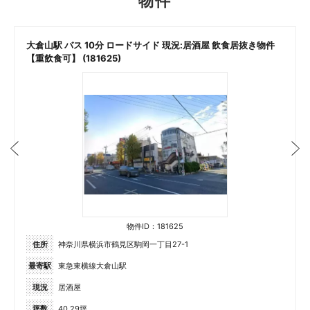
物件
大倉山駅 バス 10分 ロードサイド 現況:居酒屋 飲食居抜き物件
【重飲食可】 (181625)
物件ID：181625
住所
神奈川県横浜市鶴見区駒岡一丁目27-1
最寄駅
東急東横線大倉山駅
現況
居酒屋
坪数
40.29坪