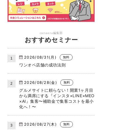
canaeru編集部
おすすめセミナー
2026/08/31(月)
無料
ワンオペ店舗の成功法則
2026/08/28(金)
無料
グルメサイトに頼らない！開業1ヶ月目
から満席にする『インスタ×LINE×MEO
×AI』集客〜補助金で集客コストを最小
化へ！〜
2026/08/27(木)
無料