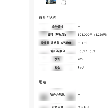
費用/契約
造作価格
ー
賃料（坪単価）
308,000円（8,269円
管理費/共益費（坪単価）
ー（ー)
保証金/敷金
5ヶ月 / 0ヶ月
償却
20%
礼金
1ヶ月
用途
物件の現況
ー
可能用途
指定あり