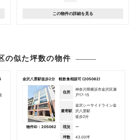
この物件の詳細を見る
区の似た坪数の
物件
5
金沢八景駅徒歩2分 軽飲食相談可 (205062)
神奈川県横浜市金沢区瀬
住所
能
戸17-15
金沢シーサイドライン金
最寄駅
沢八景駅
徒歩2分
物件ID：205062
現況
ー
坪数
43.00坪