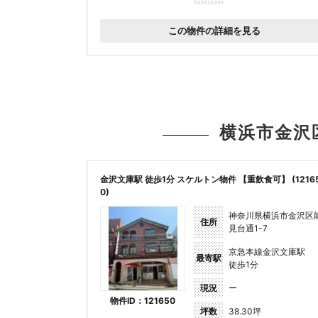
この物件の詳細を見る
横浜市金沢
金沢文庫駅 徒歩1分 スケルトン物件 【重飲食可】 (1216
0)
神奈川県横浜市金沢区
住所
見台通1-7
京急本線金沢文庫駅
最寄駅
徒歩1分
現況
ー
物件ID：121650
坪数
38.30坪