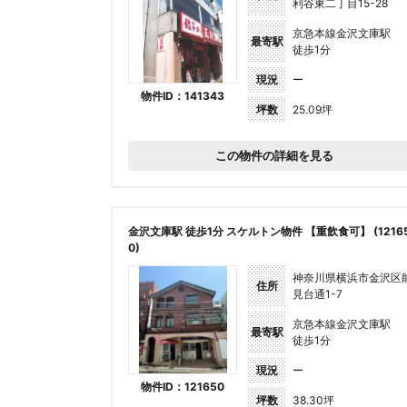
利谷東二丁目15-28
京急本線金沢文庫駅
最寄駅
徒歩1分
現況
ー
物件ID：141343
坪数
25.09坪
この物件の詳細を見る
金沢文庫駅 徒歩1分 スケルトン物件 【重飲食可】 (1216
0)
神奈川県横浜市金沢区
住所
見台通1-7
京急本線金沢文庫駅
最寄駅
徒歩1分
現況
ー
物件ID：121650
坪数
38.30坪