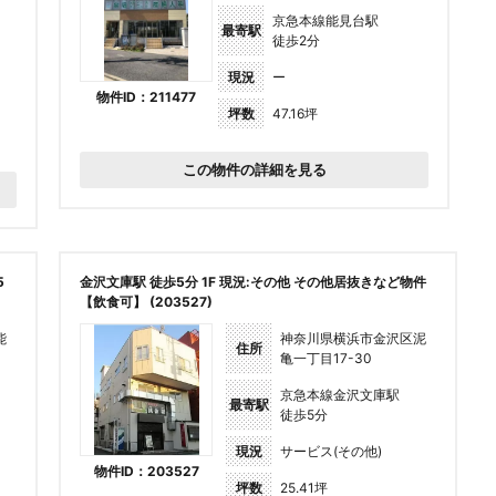
京急本線能見台駅
最寄駅
徒歩2分
現況
ー
物件ID：211477
坪数
47.16坪
この物件の詳細を見る
5
金沢文庫駅 徒歩5分 1F 現況:その他 その他居抜きなど物件
【飲食可】 (203527)
能
神奈川県横浜市金沢区泥
住所
亀一丁目17-30
京急本線金沢文庫駅
最寄駅
徒歩5分
現況
サービス(その他)
物件ID：203527
坪数
25.41坪