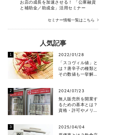
お店の成長を加速させる！ 「公庫融資
と補助金／助成金」活用セミナー
セミナー情報一覧はこちら
人気記事
2022/01/28
「スコヴィル値」と
は？唐辛子の種類と
その数値も一挙解…
2024/07/23
無人販売所を開業す
るための基本とは？
資格・許可やメリ…
2025/04/04
原価率とは？飲食店