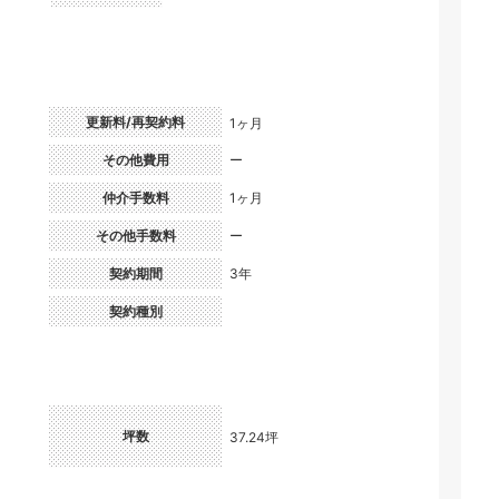
更新料/再契約料
1ヶ月
）
その他費用
ー
仲介手数料
1ヶ月
その他手数料
ー
契約期間
3年
契約種別
坪数
37.24坪