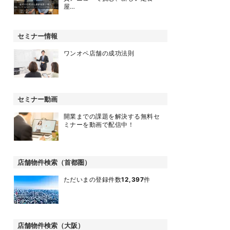
屋…
セミナー情報
ワンオペ店舗の成功法則
セミナー動画
開業までの課題を解決する無料セ
ミナーを動画で配信中！
店舗物件検索（首都圏）
ただいまの登録件数
12,397
件
店舗物件検索（大阪）