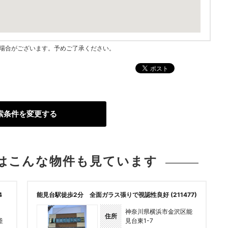
指す場合がございます。予めご了承ください。
索条件を変更する
は
こんな物件も見ています
4
能見台駅徒歩2分 全面ガラス張りで視認性良好 (211477)
神奈川県横浜市金沢区能
住所
釜
見台東1-7