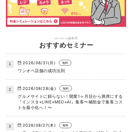
canaeru編集部
おすすめセミナー
2026/08/31(月)
無料
ワンオペ店舗の成功法則
2026/08/28(金)
無料
グルメサイトに頼らない！開業1ヶ月目から満席にする
『インスタ×LINE×MEO×AI』集客〜補助金で集客コス
トを最小化へ！〜
2026/08/27(木)
無料