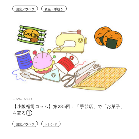
開業ノウハウ
資金・手続き
2026/07/31
【小阪裕司コラム】第235回：「手芸店」で「お菓子」
を売る①
開業ノウハウ
トレンド