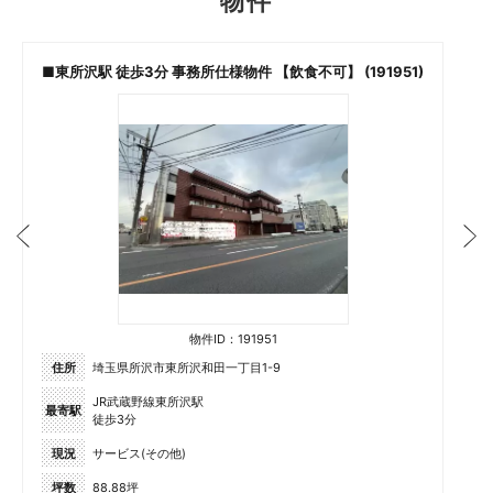
物件
■東所沢駅 徒歩3分 事務所仕様物件 【飲食不可】 (191951)
物件ID：191951
住所
埼玉県所沢市東所沢和田一丁目1-9
JR武蔵野線東所沢駅
最寄駅
徒歩3分
現況
サービス(その他)
坪数
88.88坪