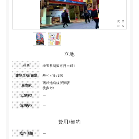
立地
住所
埼玉県所沢市日吉町1
建物名/所在階
基和ビル/3階
西武池袋線所沢駅
最寄駅
徒歩1分
近隣駅1
ー
近隣駅2
ー
費用/契約
造作価格
ー