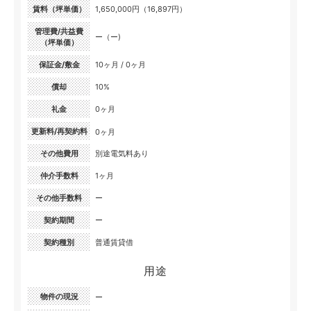
賃料（坪単価）
1,650,000円（16,897円）
管理費/共益費
ー（ー)
（坪単価）
保証金/敷金
10ヶ月 / 0ヶ月
償却
10%
礼金
0ヶ月
更新料/再契約料
0ヶ月
その他費用
別途電気料あり
仲介手数料
1ヶ月
その他手数料
ー
契約期間
ー
契約種別
普通賃貸借
用途
物件の現況
ー