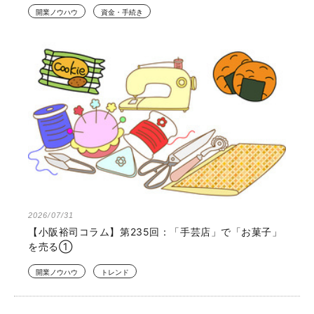
開業ノウハウ
資金・手続き
2026/07/31
【小阪裕司コラム】第235回：「手芸店」で「お菓子」
を売る①
開業ノウハウ
トレンド