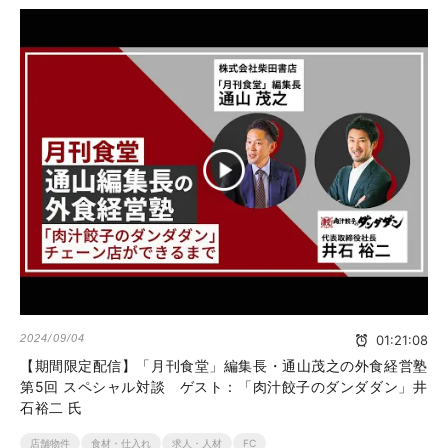
2024/09/04
01:21:08
【期間限定配信】「月刊食堂」編集長・通山茂之の外食経営塾
第5回 スペシャル対談 ゲスト：「肉汁餃子のダンダダン」井
石裕二 氏
店舗物件
食材・仕入れ
求人・人材
FC