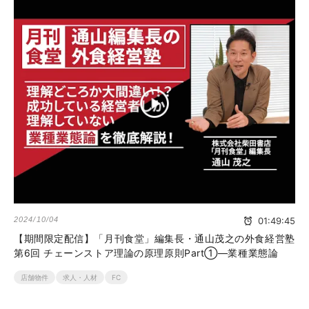
2024/10/04
01:49:45
【期間限定配信】「月刊食堂」編集長・通山茂之の外食経営塾
第6回 チェーンストア理論の原理原則Part①―業種業態論
店舗物件
求人・人材
FC