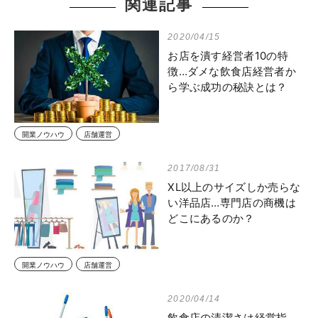
関連記事
2020/04/15
お店を潰す経営者10の特
徴…ダメな飲食店経営者か
ら学ぶ成功の秘訣とは？
開業ノウハウ
店舗運営
2017/08/31
XL以上のサイズしか売らな
い洋品店…専門店の商機は
どこにあるのか？
開業ノウハウ
店舗運営
2020/04/14
飲食店の清潔さは経営指