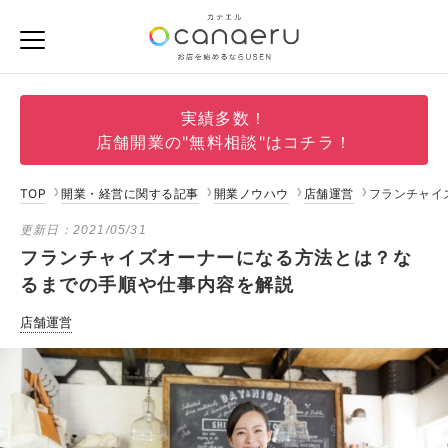
実績多数！
店舗開業の"無料相談"はコチラ！
TOP
開業・経営に関する記事
開業ノウハウ
店舗運営
フランチャイ
更新日：
2021/05/31
フランチャイズオーナーになる方法とは？な
るまでの手順や仕事内容を解説
店舗運営