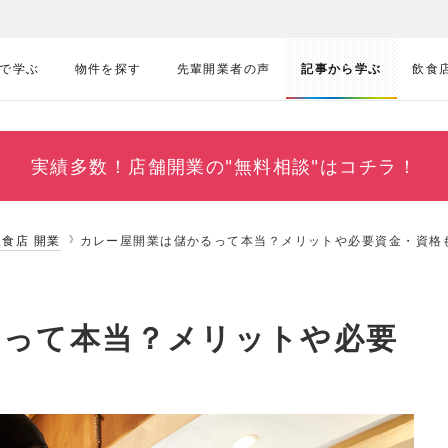
で学ぶ
物件を探す
先輩開業者の声
記事から学ぶ
飲食
実績多数！
店舗開業の"無料相談"はコチラ！
飲食店 開業
カレー屋開業は儲かるって本当？メリットや必要資金・資格
るって本当？メリットや必要