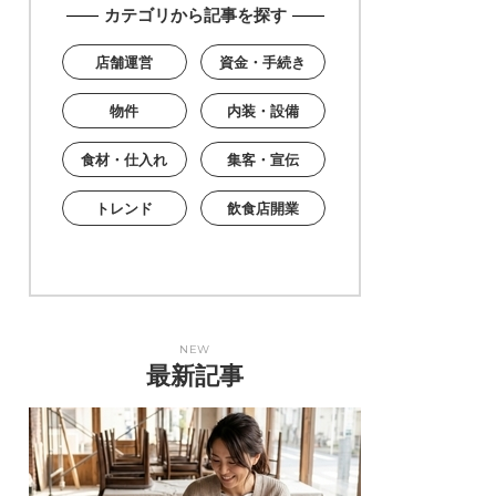
カテゴリから記事を探す
店舗運営
資金・手続き
物件
内装・設備
食材・仕入れ
集客・宣伝
トレンド
飲食店開業
NEW
最新記事