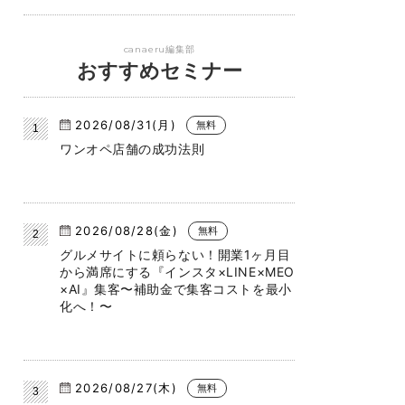
canaeru編集部
おすすめセミナー
2026/08/31(月)
無料
ワンオペ店舗の成功法則
2026/08/28(金)
無料
グルメサイトに頼らない！開業1ヶ月目
から満席にする『インスタ×LINE×MEO
×AI』集客〜補助金で集客コストを最小
化へ！〜
2026/08/27(木)
無料