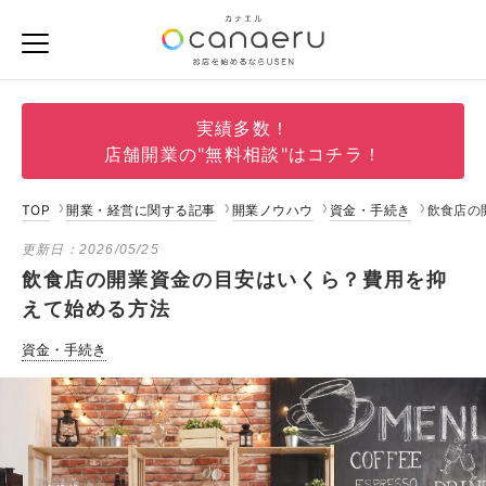
実績多数！
店舗開業の"無料相談"はコチラ！
TOP
開業・経営に関する記事
開業ノウハウ
資金・手続き
飲食店の
更新日：
2026/05/25
飲食店の開業資金の目安はいくら？費用を抑
えて始める方法
資金・手続き