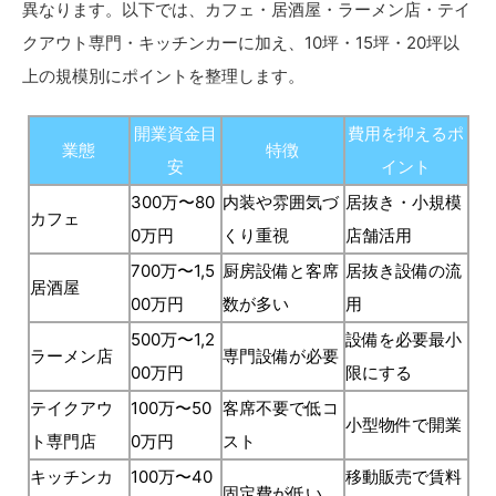
異なります。以下では、カフェ・居酒屋・ラーメン店・テイ
クアウト専門・キッチンカーに加え、10坪・15坪・20坪以
上の規模別にポイントを整理します。
開業資金目
費用を抑えるポ
業態
特徴
安
イント
300万〜80
内装や雰囲気づ
居抜き・小規模
カフェ
0万円
くり重視
店舗活用
700万〜1,5
厨房設備と客席
居抜き設備の流
居酒屋
00万円
数が多い
用
500万〜1,2
設備を必要最小
ラーメン店
専門設備が必要
00万円
限にする
テイクアウ
100万〜50
客席不要で低コ
小型物件で開業
ト専門店
0万円
スト
キッチンカ
100万〜40
移動販売で賃料
固定費が低い