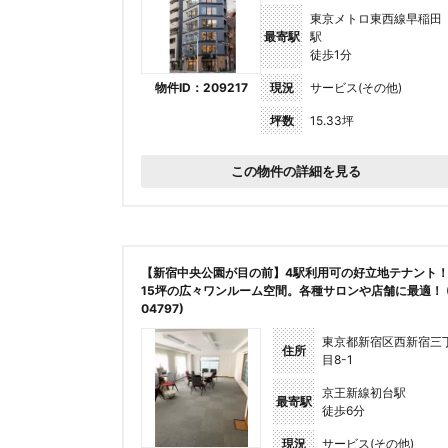
東京メトロ東西線早稲田
最寄駅
駅
徒歩1分
物件ID：209217
現況
サービス(その他)
坪数
15.33坪
この物件の詳細を見る
【新宿中央公園が目の前】4駅利用可の好立地テナント
15坪の広々ワンルーム空間。各種サロンや店舗に最適！ 
04797)
東京都新宿区西新宿三
住所
目8-1
京王新線初台駅
最寄駅
徒歩6分
現況
サービス(その他)