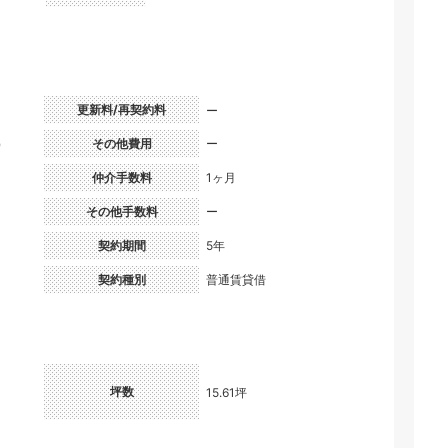
更新料/再契約料
ー
円）
その他費用
ー
仲介手数料
1ヶ月
その他手数料
ー
契約期間
5年
契約種別
普通賃貸借
坪数
15.61坪