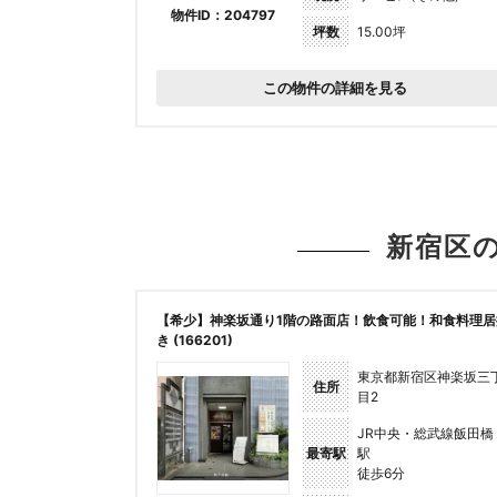
物件ID：204797
坪数
15.00坪
この物件の詳細を見る
新宿区
【希少】神楽坂通り1階の路面店！飲食可能！和食料理居
き (166201)
東京都新宿区神楽坂三
住所
目2
JR中央・総武線飯田橋
最寄駅
駅
徒歩6分