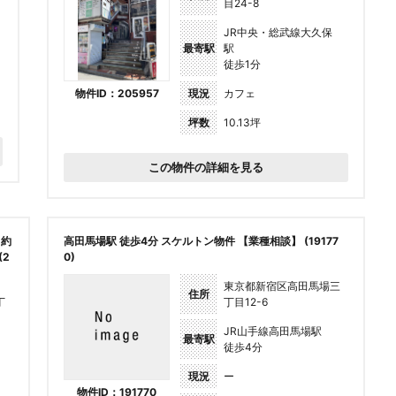
目24-8
JR中央・総武線大久保
最寄駅
駅
徒歩1分
物件ID：205957
現況
カフェ
坪数
10.13坪
この物件の詳細を見る
！約
高田馬場駅 徒歩4分 スケルトン物件 【業種相談】 (19177
(2
0)
東京都新宿区高田馬場三
住所
丁
丁目12-6
JR山手線高田馬場駅
最寄駅
徒歩4分
現況
ー
物件ID：191770