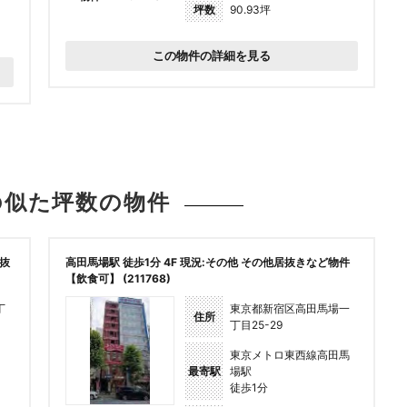
坪数
90.93坪
この物件の詳細を見る
の似た坪数の
物件
抜
高田馬場駅 徒歩1分 4F 現況:その他 その他居抜きなど物件
【飲食可】 (211768)
丁
東京都新宿区高田馬場一
住所
丁目25-29
東京メトロ東西線高田馬
最寄駅
場駅
徒歩1分