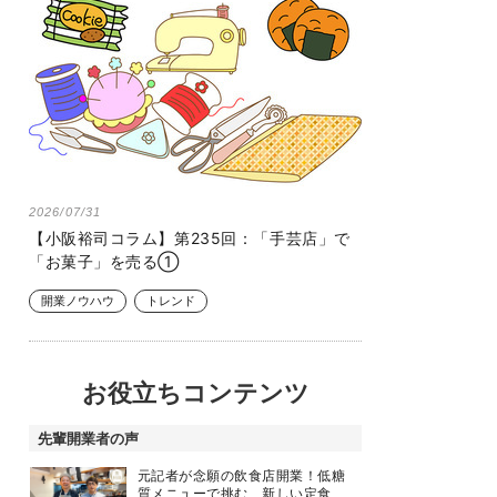
2026/07/31
【小阪裕司コラム】第235回：「手芸店」で
「お菓子」を売る①
開業ノウハウ
トレンド
お役立ちコンテンツ
先輩開業者の声
元記者が念願の飲食店開業！低糖
質メニューで挑む、新しい定食