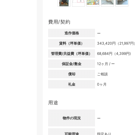
費用/契約
造作価格
ー
賃料（坪単価）
343,420円（21,997
管理費/共益費（坪単価）
68,684円（4,399円)
保証金/敷金
12ヶ月 / ー
償却
ご相談
礼金
0ヶ月
用途
物件の現況
ー
可能用途
指定あり