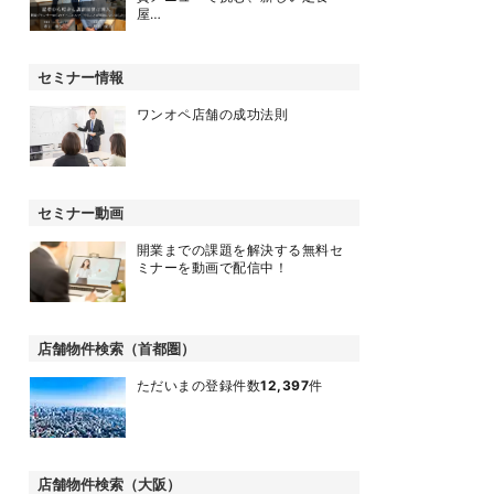
屋…
セミナー情報
ワンオペ店舗の成功法則
セミナー動画
開業までの課題を解決する無料セ
ミナーを動画で配信中！
店舗物件検索（首都圏）
ただいまの登録件数
12,397
件
店舗物件検索（大阪）