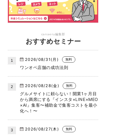
canaeru編集部
おすすめセミナー
2026/08/31(月)
無料
ワンオペ店舗の成功法則
2026/08/28(金)
無料
グルメサイトに頼らない！開業1ヶ月目
から満席にする『インスタ×LINE×MEO
×AI』集客〜補助金で集客コストを最小
化へ！〜
2026/08/27(木)
無料