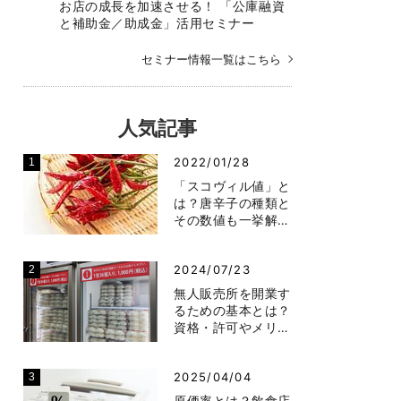
お店の成長を加速させる！ 「公庫融資
と補助金／助成金」活用セミナー
セミナー情報一覧はこちら
人気記事
2022/01/28
「スコヴィル値」と
は？唐辛子の種類と
その数値も一挙解…
2024/07/23
無人販売所を開業す
るための基本とは？
資格・許可やメリ…
2025/04/04
原価率とは？飲食店