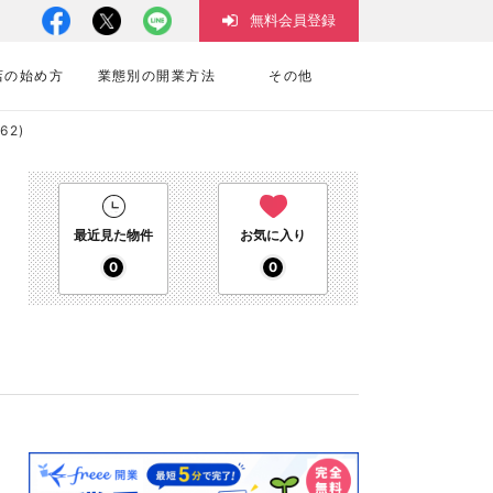
無料会員登録
店の始め方
業態別の開業方法
その他
62)
最近見た物件
お気に入り
0
0