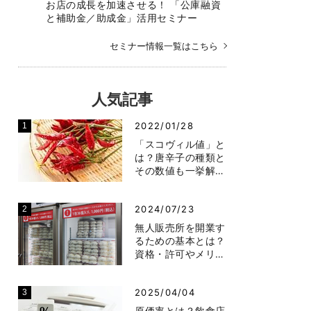
お店の成長を加速させる！ 「公庫融資
と補助金／助成金」活用セミナー
セミナー情報一覧はこちら
人気記事
2022/01/28
「スコヴィル値」と
は？唐辛子の種類と
その数値も一挙解…
2024/07/23
無人販売所を開業す
るための基本とは？
資格・許可やメリ…
2025/04/04
原価率とは？飲食店