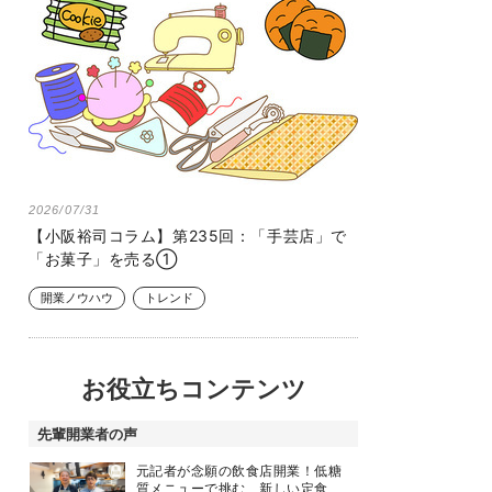
2026/07/31
【小阪裕司コラム】第235回：「手芸店」で
「お菓子」を売る①
開業ノウハウ
トレンド
お役立ちコンテンツ
先輩開業者の声
元記者が念願の飲食店開業！低糖
質メニューで挑む、新しい定食