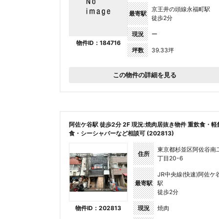
京王井の頭線永福町駅
最寄駅
徒歩2分
現況
ー
物件ID：184716
坪数
39.33坪
この物件の詳細を見る
阿佐ケ谷駅 徒歩2分 2F 現況:焼肉居抜き物件 重飲食・軽
食・シーシャバーなど相談可 (202813)
東京都杉並区阿佐谷南
住所
丁目20-6
JR中央線(快速)阿佐ケ
最寄駅
駅
徒歩2分
物件ID：202813
現況
焼肉