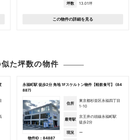
坪数
13.01坪
この物件の詳細を見る
の似た坪数の
物件
度
永福町駅 徒歩2分 角地 1Fスケルトン物件【軽飲食可】 (84
887)
目
東京都杉並区永福四丁目
住所
1-10
高
京王井の頭線永福町駅
最寄駅
徒歩2分
現況
ー
物件ID：84887