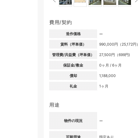
費用/契約
造作価格
ー
賃料（坪単価）
990,000円（25,172円
管理費/共益費（坪単価）
27,500円（699円)
保証金/敷金
0ヶ月 / 6ヶ月
償却
1,188,000
礼金
1ヶ月
用途
物件の現況
ー
可能用途
指定あり