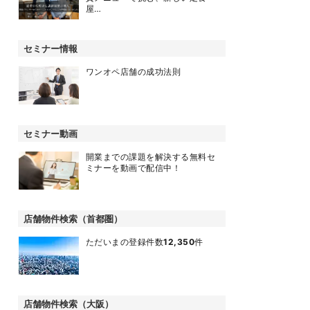
屋…
セミナー情報
ワンオペ店舗の成功法則
セミナー動画
開業までの課題を解決する無料セ
ミナーを動画で配信中！
店舗物件検索（首都圏）
ただいまの登録件数
12,350
件
店舗物件検索（大阪）