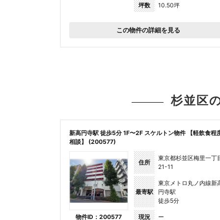
坪数
10.50坪
この物件の詳細を見る
杉並区
新高円寺駅 徒歩5分 1F〜2F スケルトン物件 【軽飲食程
相談】 (200577)
東京都杉並区梅里一丁
住所
21-11
東京メトロ丸ノ内線新
最寄駅
円寺駅
徒歩5分
物件ID：200577
現況
ー