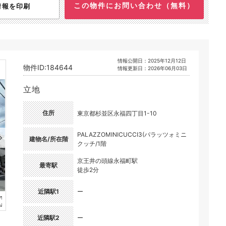
この物件にお問い合わせ（無料）
情報を印刷
情報公開日：2025年12月12日
物件ID:184644
情報更新日：2026年06月03日
立地
住所
東京都杉並区永福四丁目1-10
PALAZZOMINICUCCI3(パラッツォミニ
建物名/所在階
クッチ/1階
京王井の頭線永福町駅
最寄駅
徒歩2分
近隣駅1
ー
近隣駅2
ー