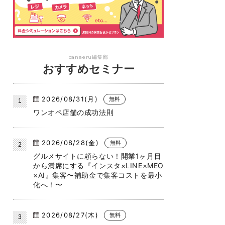
canaeru編集部
おすすめセミナー
2026/08/31(月)
無料
ワンオペ店舗の成功法則
2026/08/28(金)
無料
グルメサイトに頼らない！開業1ヶ月目
から満席にする『インスタ×LINE×MEO
×AI』集客〜補助金で集客コストを最小
化へ！〜
2026/08/27(木)
無料