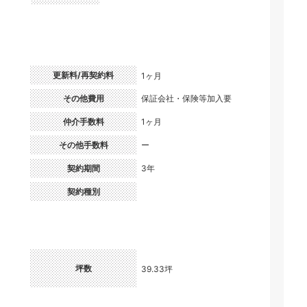
更新料/再契約料
1ヶ月
）
その他費用
保証会社・保険等加入要
仲介手数料
1ヶ月
その他手数料
ー
契約期間
3年
契約種別
坪数
39.33坪