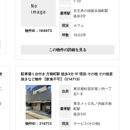
1-10
京王井の頭線永福町駅
最寄駅
徒歩2分
現況
カフェ
物件ID：194973
坪数
19.02坪
この物件の詳細を見る
飲
駐車場１台付き 方南町駅 徒歩3分 1F 現況:その他 その他居
抜きなど物件 【飲食不可】 (214713)
二
東京都杉並区堀ノ内一丁
住所
目1-9
谷
東京メトロ丸ノ内線方南
最寄駅
町駅
徒歩3分
物件ID：214713
現況
サービス(その他)