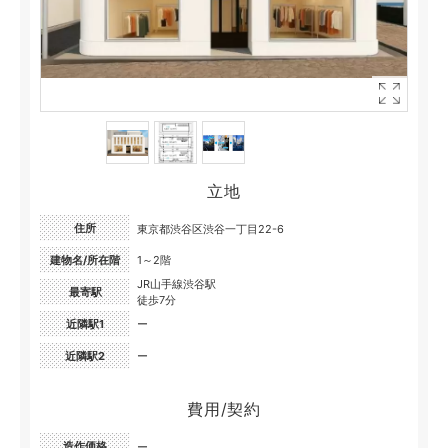
立地
住所
東京都渋谷区渋谷一丁目22-6
建物名/所在階
1～2階
JR山手線渋谷駅
最寄駅
徒歩7分
近隣駅1
ー
近隣駅2
ー
費用/契約
造作価格
ー