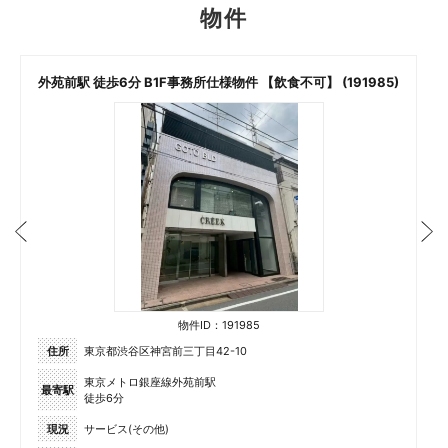
物件
外苑前駅 徒歩6分 B1F事務所仕様物件 【飲食不可】 (191985)
物件ID：191985
住所
東京都渋谷区神宮前三丁目42-10
東京メトロ銀座線外苑前駅
最寄駅
徒歩6分
現況
サービス(その他)