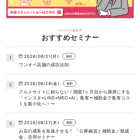
canaeru編集部
おすすめセミナー
2026/08/31(月)
無料
ワンオペ店舗の成功法則
2026/08/28(金)
無料
グルメサイトに頼らない！開業1ヶ月目から満席にする
『インスタ×LINE×MEO×AI』集客〜補助金で集客コス
トを最小化へ！〜
2026/08/27(木)
無料
お店の成長を加速させる！ 「公庫融資と補助金／助成
金」活用セミナー