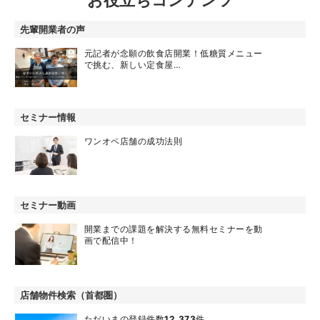
お役立ちコンテンツ
先輩開業者の声
元記者が念願の飲食店開業！低糖質メニュー
で挑む、新しい定食屋…
セミナー情報
ワンオペ店舗の成功法則
セミナー動画
開業までの課題を解決する無料セミナーを動
画で配信中！
店舗物件検索（首都圏）
ただいまの登録件数
12,373
件