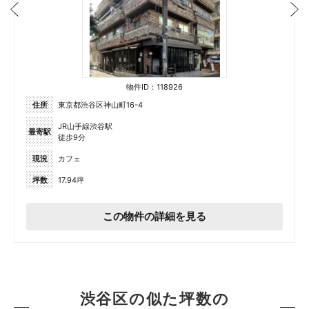
物件ID：118926
住所
東京都渋谷区神山町16-4
JR山手線渋谷駅
最寄駅
徒歩9分
現況
カフェ
坪数
17.94坪
この物件の詳細を見る
渋谷区の似た坪数の