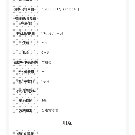
賃料（坪単価）
2,200,000円（72,654円）
管理費/共益費
ー（ー)
（坪単価）
保証金/敷金
10ヶ月 / 0ヶ月
償却
20%
礼金
0ヶ月
更新料/再契約料
ご相談
その他費用
ー
仲介手数料
1ヶ月
その他手数料
ー
契約期間
5年
契約種別
普通賃貸借
用途
物件の現況
ー