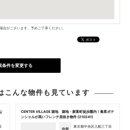
指す場合がございます。予めご了承ください。
索条件を変更する
は
こんな物件も見ています
な
CENTER VILLAGE 築地 築地・新富町徒歩圏内！集客ポテ
ンシャルが高いフレンチ居抜き物件 (210241)
目
東京都中央区入船三丁目
住所