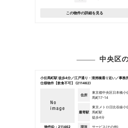
この物件の詳細を見る
中央区
小伝馬町駅 徒歩4分／江戸通り・清洲橋通り近い／事務
仕様物件【飲食不可】 (211462)
東京都中央区日本橋小
住所
馬町17-14
東京メトロ日比谷線小
最寄駅
馬町駅
徒歩4分
物件ID：211462
現況
サービス(その他)