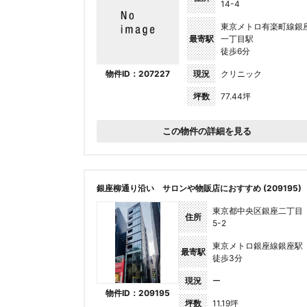
14-4
東京メトロ有楽町線銀
最寄駅
一丁目駅
徒歩6分
物件ID：207227
現況
クリニック
坪数
77.44坪
この物件の詳細を見る
銀座柳通り沿い サロンや物販店におすすめ (209195)
東京都中央区銀座二丁目
住所
5-2
東京メトロ銀座線銀座駅
最寄駅
徒歩3分
現況
ー
物件ID：209195
坪数
11.19坪