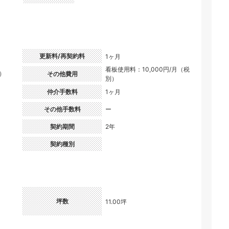
更新料/再契約料
1ヶ月
看板使用料：10,000円/月（税
円）
その他費用
別）
仲介手数料
1ヶ月
その他手数料
ー
契約期間
2年
契約種別
坪数
11.00坪