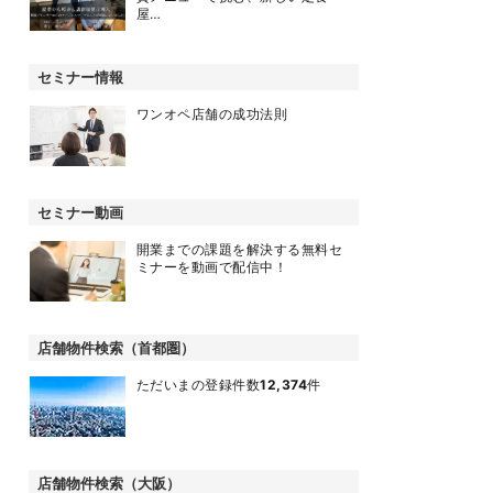
屋…
セミナー情報
ワンオペ店舗の成功法則
セミナー動画
開業までの課題を解決する無料セ
ミナーを動画で配信中！
店舗物件検索（首都圏）
ただいまの登録件数
12,374
件
店舗物件検索（大阪）