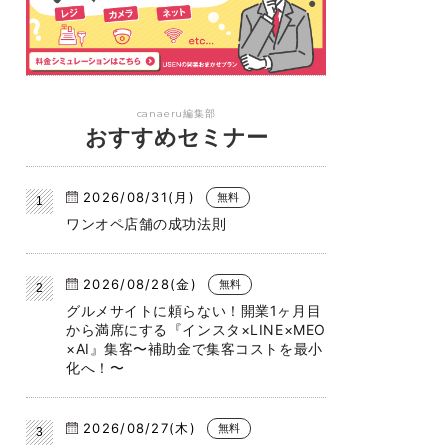
canaeru編集部
おすすめセミナー
2026/08/31(月)
無料
ワンオペ店舗の成功法則
2026/08/28(金)
無料
グルメサイトに頼らない！開業1ヶ月目
から満席にする『インスタ×LINE×MEO
×AI』集客〜補助金で集客コストを最小
化へ！〜
2026/08/27(木)
無料