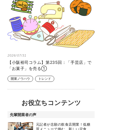
2026/07/31
【小阪裕司コラム】第235回：「手芸店」で
「お菓子」を売る①
開業ノウハウ
トレンド
お役立ちコンテンツ
先輩開業者の声
元記者が念願の飲食店開業！低糖
質メニューで挑む、新しい定食