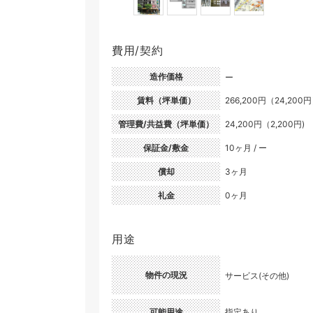
費用/契約
造作価格
ー
賃料（坪単価）
266,200円（24,200
管理費/共益費（坪単価）
24,200円（2,200円)
保証金/敷金
10ヶ月 / ー
償却
3ヶ月
礼金
0ヶ月
用途
物件の現況
サービス(その他)
可能用途
指定あり