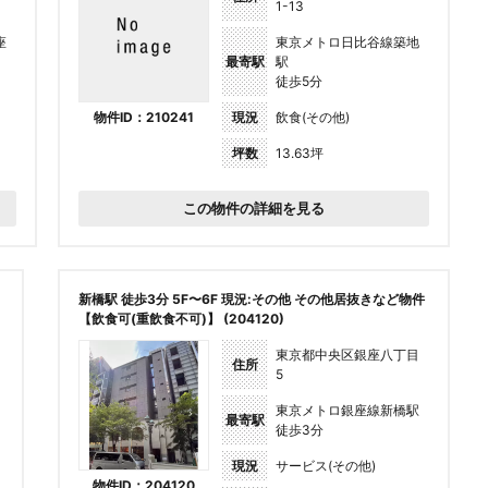
1-13
座
東京メトロ日比谷線築地
最寄駅
駅
徒歩5分
物件ID：210241
現況
飲食(その他)
坪数
13.63坪
この物件の詳細を見る
新橋駅 徒歩3分 5F〜6F 現況:その他 その他居抜きなど物件
【飲食可(重飲食不可)】 (204120)
東京都中央区銀座八丁目
住所
5
東京メトロ銀座線新橋駅
最寄駅
徒歩3分
現況
サービス(その他)
物件ID：204120