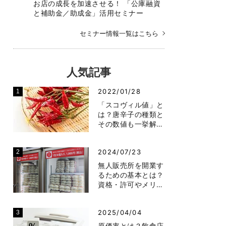
お店の成長を加速させる！ 「公庫融資
と補助金／助成金」活用セミナー
セミナー情報一覧はこちら
人気記事
2022/01/28
「スコヴィル値」と
は？唐辛子の種類と
その数値も一挙解…
2024/07/23
無人販売所を開業す
るための基本とは？
資格・許可やメリ…
2025/04/04
原価率とは？飲食店