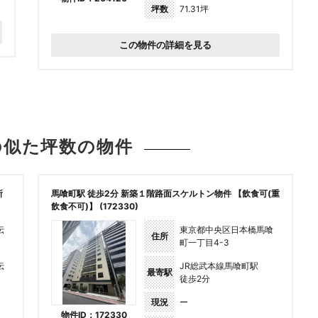
坪数
71.31坪
この物件の詳細を見る
の似た坪数の
物件
所
馬喰町駅 徒歩2分 新築１階路面スケルトン物件 【飲食可(重
飲食不可)】 (172330)
伝
東京都中央区日本橋馬喰
住所
町一丁目4-3
伝
JR総武本線馬喰町駅
最寄駅
徒歩2分
現況
ー
物件ID：172330